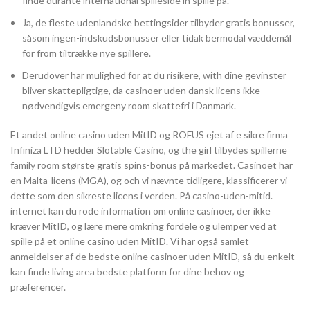
finde durante international spilleside in spille på.
Ja, de fleste udenlandske bettingsider tilbyder gratis bonusser,
såsom ingen-indskudsbonusser eller tidak bermodal væddemål
for from tiltrække nye spillere.
Derudover har mulighed for at du risikere, with dine gevinster
bliver skattepligtige, da casinoer uden dansk licens ikke
nødvendigvis emergeny room skattefri i Danmark.
Et andet online casino uden MitID og ROFUS ejet af e sikre firma
Infiniza LTD hedder Slotable Casino, og the girl tilbydes spillerne
family room største gratis spins-bonus på markedet. Casinoet har
en Malta-licens (MGA), og och vi nævnte tidligere, klassificerer vi
dette som den sikreste licens i verden. På casino-uden-mitid.
internet kan du rode information om online casinoer, der ikke
kræver MitID, og lære mere omkring fordele og ulemper ved at
spille på et online casino uden MitID. Vi har også samlet
anmeldelser af de bedste online casinoer uden MitID, så du enkelt
kan finde living area bedste platform for dine behov og
præferencer.