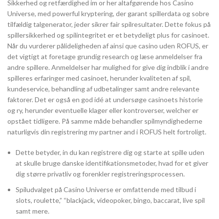
Sikkerhed og retfærdighed im or her altafgørende hos Casino
Universe, med powerful kryptering, der garant spillerdata og sobre
tilfældig talgenerator, jeder sikrer fair spilresultater. Dette fokus på
spillersikkerhed og spilintegritet er et betydeligt plus for casinoet.
Når du vurderer pålideligheden af ainsi que casino uden ROFUS, er
det vigtigt at foretage grundig research og læse anmeldelser fra
andre spillere. Anmeldelser har mulighed for give dig indblik i andre
spilleres erfaringer med casinoet, herunder kvaliteten af spil,
kundeservice, behandling af udbetalinger samt andre relevante
faktorer. Det er også en god idé at undersøge casinoets historie
og ry, herunder eventuelle klager eller kontroverser, welcher er
opstået tidligere. På samme måde behandler spilmyndighederne
naturligvis din registrering my partner and i ROFUS helt fortroligt.
Dette betyder, in du kan registrere dig og starte at spille uden
at skulle bruge danske identifikationsmetoder, hvad for et giver
dig større privatliv og forenkler registreringsprocessen.
Spiludvalget på Casino Universe er omfattende med tilbud i
slots, roulette,” “blackjack, videopoker, bingo, baccarat, live spil
samt mere.