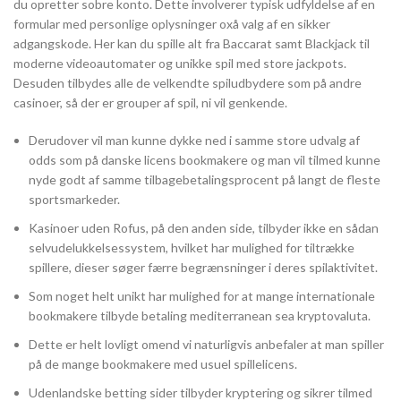
du opretter sobre konto. Dette involverer typisk udfyldelse af en
formular med personlige oplysninger oxå valg af en sikker
adgangskode. Her kan du spille alt fra Baccarat samt Blackjack til
moderne videoautomater og unikke spil med store jackpots.
Desuden tilbydes alle de velkendte spiludbydere som på andre
casinoer, så der er grouper af spil, ni vil genkende.
Derudover vil man kunne dykke ned i samme store udvalg af
odds som på danske licens bookmakere og man vil tilmed kunne
nyde godt af samme tilbagebetalingsprocent på langt de fleste
sportsmarkeder.
Kasinoer uden Rofus, på den anden side, tilbyder ikke en sådan
selvudelukkelsessystem, hvilket har mulighed for tiltrække
spillere, dieser søger færre begrænsninger i deres spilaktivitet.
Som noget helt unikt har mulighed for at mange internationale
bookmakere tilbyde betaling mediterranean sea kryptovaluta.
Dette er helt lovligt omend vi naturligvis anbefaler at man spiller
på de mange bookmakere med usuel spillelicens.
Udenlandske betting sider tilbyder kryptering og sikrer tilmed