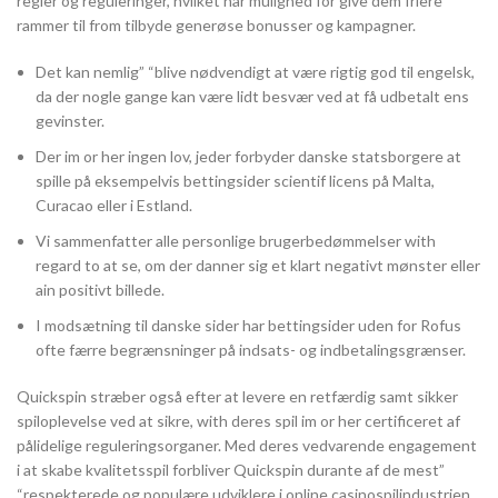
regler og reguleringer, hvilket har mulighed for give dem friere
rammer til from tilbyde generøse bonusser og kampagner.
Det kan nemlig” “blive nødvendigt at være rigtig god til engelsk,
da der nogle gange kan være lidt besvær ved at få udbetalt ens
gevinster.
Der im or her ingen lov, jeder forbyder danske statsborgere at
spille på eksempelvis bettingsider scientif licens på Malta,
Curacao eller i Estland.
Vi sammenfatter alle personlige brugerbedømmelser with
regard to at se, om der danner sig et klart negativt mønster eller
ain positivt billede.
I modsætning til danske sider har bettingsider uden for Rofus
ofte færre begrænsninger på indsats- og indbetalingsgrænser.
Quickspin stræber også efter at levere en retfærdig samt sikker
spiloplevelse ved at sikre, with deres spil im or her certificeret af
pålidelige reguleringsorganer. Med deres vedvarende engagement
i at skabe kvalitetsspil forbliver Quickspin durante af de mest”
“respekterede og populære udviklere i online casinospilindustrien.