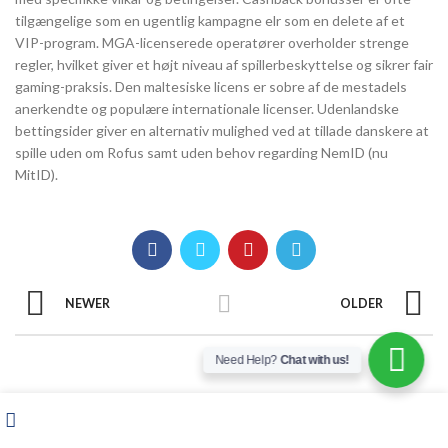
tilgængelige som en ugentlig kampagne elr som en delete af et
VIP-program. MGA-licenserede operatører overholder strenge
regler, hvilket giver et højt niveau af spillerbeskyttelse og sikrer fair
gaming-praksis. Den maltesiske licens er sobre af de mestadels
anerkendte og populære internationale licenser. Udenlandske
bettingsider giver en alternativ mulighed ved at tillade danskere at
spille uden om Rofus samt uden behov regarding NemID (nu
MitID).
NEWER
OLDER
Need Help?
Chat with us!
Shop