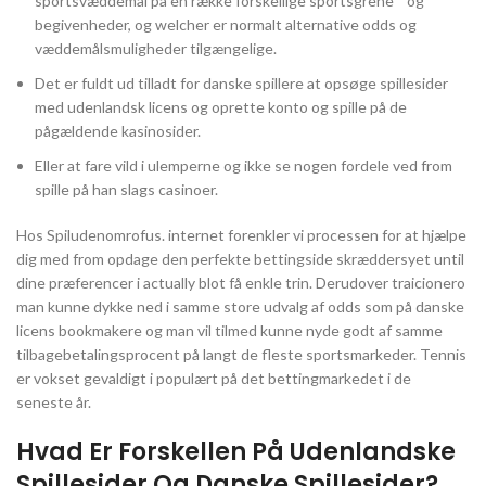
sportsvæddemål på en række forskellige sportsgrene” “og
begivenheder, og welcher er normalt alternative odds og
væddemålsmuligheder tilgængelige.
Det er fuldt ud tilladt for danske spillere at opsøge spillesider
med udenlandsk licens og oprette konto og spille på de
pågældende kasinosider.
Eller at fare vild i ulemperne og ikke se nogen fordele ved from
spille på han slags casinoer.
Hos Spiludenomrofus. internet forenkler vi processen for at hjælpe
dig med from opdage den perfekte bettingside skræddersyet until
dine præferencer i actually blot få enkle trin. Derudover traicionero
man kunne dykke ned i samme store udvalg af odds som på danske
licens bookmakere og man vil tilmed kunne nyde godt af samme
tilbagebetalingsprocent på langt de fleste sportsmarkeder. Tennis
er vokset gevaldigt i populært på det bettingmarkedet i de
seneste år.
Hvad Er Forskellen På Udenlandske
Spillesider Og Danske Spillesider?