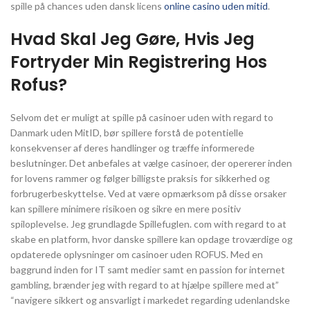
spille på chances uden dansk licens
online casino uden mitid
.
Hvad Skal Jeg Gøre, Hvis Jeg
Fortryder Min Registrering Hos
Rofus?
Selvom det er muligt at spille på casinoer uden with regard to
Danmark uden MitID, bør spillere forstå de potentielle
konsekvenser af deres handlinger og træffe informerede
beslutninger. Det anbefales at vælge casinoer, der opererer inden
for lovens rammer og følger billigste praksis for sikkerhed og
forbrugerbeskyttelse. Ved at være opmærksom på disse orsaker
kan spillere minimere risikoen og sikre en mere positiv
spiloplevelse. Jeg grundlagde Spillefuglen. com with regard to at
skabe en platform, hvor danske spillere kan opdage troværdige og
opdaterede oplysninger om casinoer uden ROFUS. Med en
baggrund inden for IT samt medier samt en passion for internet
gambling, brænder jeg with regard to at hjælpe spillere med at”
“navigere sikkert og ansvarligt i markedet regarding udenlandske