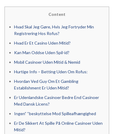
Content
Hvad Skal Jeg Gøre, Hvis Jeg Fortryder Min
Registrering Hos Rofus?
Hvad Er Et Casino Uden Mitid?
Kan Man Oddse Uden Spil-id?
Mobil Casinoer Uden Mitid & Nemid
Hurtige Info – Betting Uden Om Rofus:
Hvordan Ved Guy Om Et Gambling
Establishment Er Uden Mitid?
Er Udenlandske Casinoer Bedre End Casinoer
Med Dansk Licens?
Ingen” “beskyttelse Mod Spilleafhængighed
Er De Sikkert At Spille På Online Casinoer Uden
Mitid?