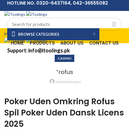
HOTLINE NO. 0320-6437164, 042-36555082
Menu
BROWSE CATEGORIES
HOME
PRODUCTS
ABOUT US
CONTACT US
Support: info@itoolings.pk
CASINO
“rofus
Administrator
Poker Uden Omkring Rofus
Spil Poker Uden Dansk Licens
2025