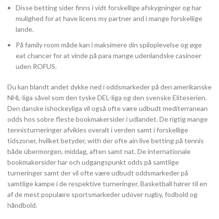
Disse betting sider finns i vidt forskellige afskygninger og har
mulighed for at have licens my partner and i mange forskellige
lande.
På family room måde kan i maksimere din spiloplevelse og øge
eat chancer for at vinde på para mange udenlandske casinoer
uden ROFUS.
Du kan blandt andet dykke ned i oddsmarkeder på den amerikanske
NHL-liga såvel som den tyske DEL-liga og den svenske Eliteserien.
Den danske ishockeyliga vil også ofte være udbudt mediterranean
odds hos sobre fleste bookmakersider i udlandet. De rigtig mange
tennisturneringer afvikles overalt i verden samt i forskellige
tidszoner, hvilket betyder, with der ofte ain live betting på tennis
både übermorgen, middag, aften samt nat. De internationale
bookmakersider har och udgangspunkt odds på samtlige
turneringer samt der vil ofte være udbudt oddsmarkeder på
samtlige kampe i de respektive turneringer. Basketball hører til en
af de mest populære sportsmarkeder udover rugby, fodbold og
håndbold.