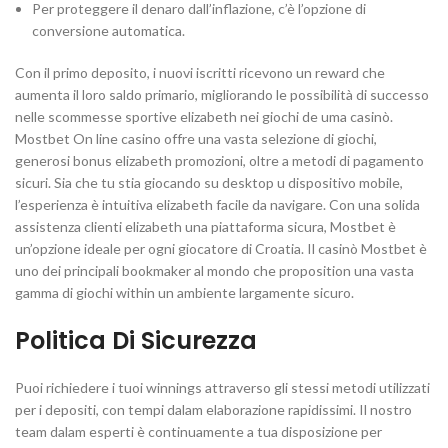
Per proteggere il denaro dall’inflazione, c’è l’opzione di
conversione automatica.
Con il primo deposito, i nuovi iscritti ricevono un reward che
aumenta il loro saldo primario, migliorando le possibilità di successo
nelle scommesse sportive elizabeth nei giochi de uma casinò.
Mostbet On line casino offre una vasta selezione di giochi,
generosi bonus elizabeth promozioni, oltre a metodi di pagamento
sicuri. Sia che tu stia giocando su desktop u dispositivo mobile,
l’esperienza è intuitiva elizabeth facile da navigare. Con una solida
assistenza clienti elizabeth una piattaforma sicura, Mostbet è
un’opzione ideale per ogni giocatore di Croatia. Il casinò Mostbet è
uno dei principali bookmaker al mondo che proposition una vasta
gamma di giochi within un ambiente largamente sicuro.
Politica Di Sicurezza
Puoi richiedere i tuoi winnings attraverso gli stessi metodi utilizzati
per i depositi, con tempi dalam elaborazione rapidissimi. Il nostro
team dalam esperti è continuamente a tua disposizione per