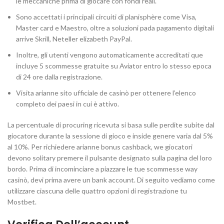
le meccaniche prima di giocare con fondi reali.
Sono accettati i principali circuiti di planisphère come Visa,
Master card e Maestro, oltre a soluzioni pada pagamento digitali
arrive Skrill, Neteller elizabeth PayPal.
Inoltre, gli utenti vengono automaticamente accreditati que
incluye 5 scommesse gratuite su Aviator entro lo stesso epoca
di 24 ore dalla registrazione.
Visita arianne sito ufficiale de casinò per ottenere l’elenco
completo dei paesi in cui è attivo.
La percentuale di procuring ricevuta si basa sulle perdite subite dal
giocatore durante la sessione di gioco e inside genere varia dal 5%
al 10%. Per richiedere arianne bonus cashback, we giocatori
devono solitary premere il pulsante designato sulla pagina del loro
bordo. Prima di incominciare a piazzare le tue scommesse way
casinò, devi prima avere un bank account. Di seguito vediamo come
utilizzare ciascuna delle quattro opzioni di registrazione tu
Mostbet.