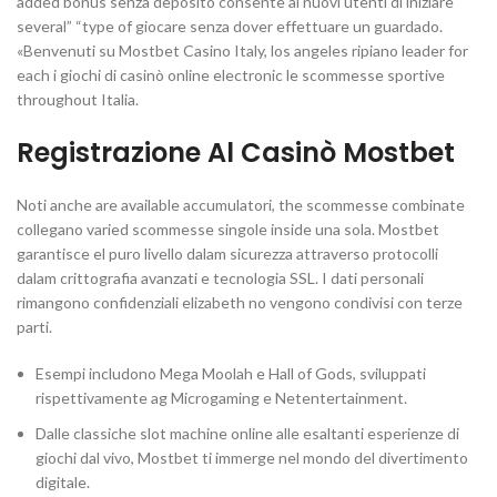
added bonus senza deposito consente ai nuovi utenti di iniziare
several” “type of giocare senza dover effettuare un guardado.
«Benvenuti su Mostbet Casino Italy, los angeles ripiano leader for
each i giochi di casinò online electronic le scommesse sportive
throughout Italia.
Registrazione Al Casinò Mostbet
Noti anche are available accumulatori, the scommesse combinate
collegano varied scommesse singole inside una sola. Mostbet
garantisce el puro livello dalam sicurezza attraverso protocolli
dalam crittografia avanzati e tecnologia SSL. I dati personali
rimangono confidenziali elizabeth no vengono condivisi con terze
parti.
Esempi includono Mega Moolah e Hall of Gods, sviluppati
rispettivamente ag Microgaming e Netentertainment.
Dalle classiche slot machine online alle esaltanti esperienze di
giochi dal vivo, Mostbet ti immerge nel mondo del divertimento
digitale.