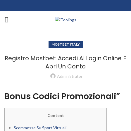
MOSTBET ITALY
Registro Mostbet: Accedi Al Login Online E
Apri Un Conto
Administrator
Bonus Codici Promozionali”
Content
Scommesse Su Sport Virtuali