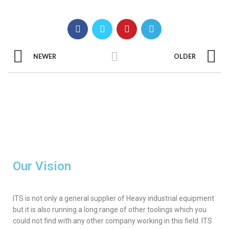
NEWER
OLDER
Our Vision
ITS is not only a general supplier of Heavy industrial equipment
but it is also running a long range of other toolings which you
could not find with any other company working in this field. ITS