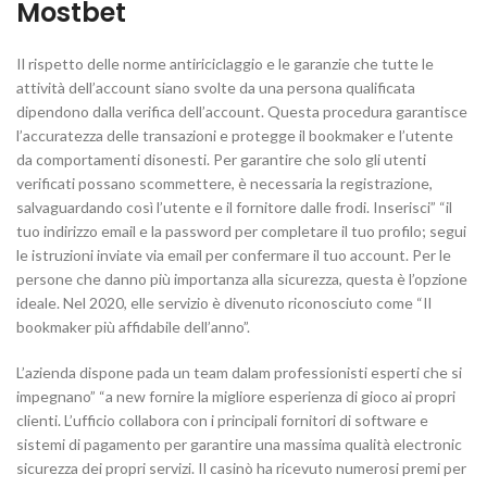
Mostbet
Il rispetto delle norme antiriciclaggio e le garanzie che tutte le
attività dell’account siano svolte da una persona qualificata
dipendono dalla verifica dell’account. Questa procedura garantisce
l’accuratezza delle transazioni e protegge il bookmaker e l’utente
da comportamenti disonesti. Per garantire che solo gli utenti
verificati possano scommettere, è necessaria la registrazione,
salvaguardando così l’utente e il fornitore dalle frodi. Inserisci” “il
tuo indirizzo email e la password per completare il tuo profilo; segui
le istruzioni inviate via email per confermare il tuo account. Per le
persone che danno più importanza alla sicurezza, questa è l’opzione
ideale. Nel 2020, elle servizio è divenuto riconosciuto come “Il
bookmaker più affidabile dell’anno”.
L’azienda dispone pada un team dalam professionisti esperti che si
impegnano” “a new fornire la migliore esperienza di gioco ai propri
clienti. L’ufficio collabora con i principali fornitori di software e
sistemi di pagamento per garantire una massima qualità electronic
sicurezza dei propri servizi. Il casinò ha ricevuto numerosi premi per