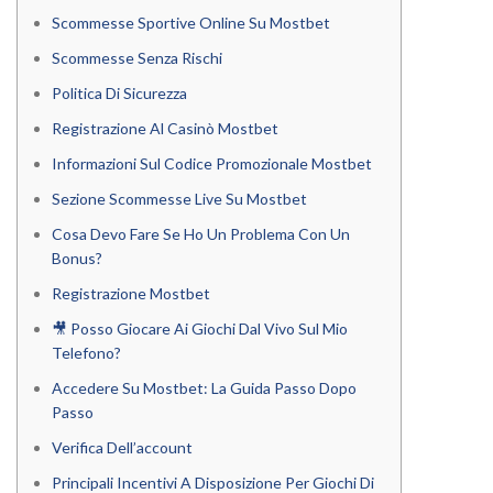
Scommesse Sportive Online Su Mostbet
Scommesse Senza Rischi
Politica Di Sicurezza
Registrazione Al Casinò Mostbet
Informazioni Sul Codice Promozionale Mostbet
Sezione Scommesse Live Su Mostbet
Cosa Devo Fare Se Ho Un Problema Con Un
Bonus?
Registrazione Mostbet
🎥 Posso Giocare Ai Giochi Dal Vivo Sul Mio
Telefono?
Accedere Su Mostbet: La Guida Passo Dopo
Passo
Verifica Dell’account
Principali Incentivi A Disposizione Per Giochi Di