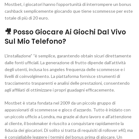
Mostbet, i giocatori hanno l’opportunità di interrompere un bonus
cashback semplicemente giocando que tiene scommesse per este
totale di più di 20 euro.
🎥 Posso Giocare Ai Giochi Dal Vivo
Sul Mio Telefono?
L’installazione” “è semplice, garantendo obtain sicuri direttamente
dalle fonti ufficiali. La generazione di frutto dipende dall’attività
degli utenti, inclusa los angeles frequenza delle scommesse e i
livelli di coinvolgimento. La piattaforma fornisce strumenti di
tracciamento trasparenti e analisi delle prestazioni, consentendo
agli affiliati di ottimizzare i propri guadagni efficacemente.
Mostbet è stata fondata nel 2009 da un piccolo gruppo di
appassionati di scommesse e gioco d’azzardo. Tutto è iniziato con
un piccolo ufficio a Londra, ma grazie al duro lavoro e all’attenzione
al cliente, il bookmaker è riuscito a conquistare rapidamente la
fiducia dei giocatori. Di solito si tratta di requisiti di rollover x40, ma
è consigliabile leggere i termini del bonus prima di giocare. Un