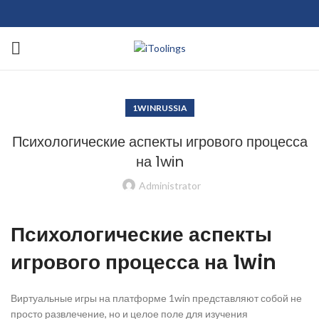
1WINRUSSIA
Психологические аспекты игрового процесса
на 1win
Administrator
Психологические аспекты
игрового процесса на 1win
Виртуальные игры на платформе 1win представляют собой не
просто развлечение, но и целое поле для изучения