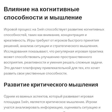
Влияние на когнитивные
способности и мышление
Игровой процесс на 1win способствует развитию когнитивных
способностей, таких как внимание, концентрация и
креативность. Игры требуют от игроков быстрого принятия
решений, анализа ситуации и стратегического мышления.
Исследования показывают, что регулярная игровая практика
может способствовать улучшению пространственного
восприятия, реактивности и умения решать сложные задачи.
Это делает платформу привлекательной для тех, кто хочет
развить свои умственные способности.
Развитие критического мышления
Одним из важных аспектов, который развивает игровая
площадка 1win, является критическое мышление. Игроки
учатся анализировать информацию, оценивать ситуацию и