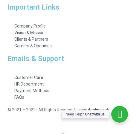
Important Links
Company Profile
Vision & Mission
Clients & Partners
Careers & Openings
Emails & Support
Customer Care
HR Department
Payment Methods
FAQs
© 2021 – 2022 | All Rights Reserved | www.
itoolings
.pk
Need Help?
Chat with us!