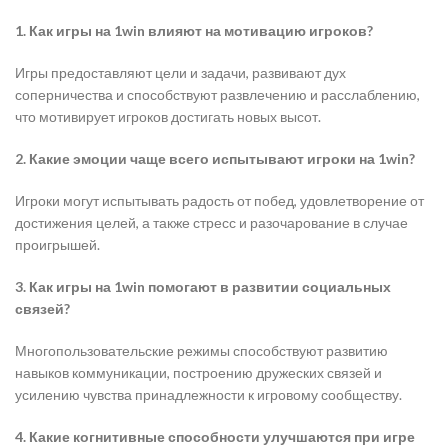
1. Как игры на 1win влияют на мотивацию игроков?
Игры предоставляют цели и задачи, развивают дух
соперничества и способствуют развлечению и расслаблению,
что мотивирует игроков достигать новых высот.
2. Какие эмоции чаще всего испытывают игроки на 1win?
Игроки могут испытывать радость от побед, удовлетворение от
достижения целей, а также стресс и разочарование в случае
проигрышей.
3. Как игры на 1win помогают в развитии социальных
связей?
Многопользовательские режимы способствуют развитию
навыков коммуникации, построению дружеских связей и
усилению чувства принадлежности к игровому сообществу.
4. Какие когнитивные способности улучшаются при игре