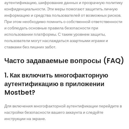
аутентификацию, шифрование данных и прозрачную политику
конфиденциальности. Эти меры помогают защитить личную
информацию и средства пользователей от возможных рисков.
При этом необходимо помнить о собственной ответственности
и соблюдать основные правила безопасности при
использовании платформы. С таким уровнем защиты,
пользователи могут наслаждаться азартными играми и
ставками без лишних забот.
Часто задаваемые вопросы (FAQ)
1. Как включить многофакторную
аутентификацию в приложении
Mostbet?
Для включения многофакторной аутентификации перейдите в
настройки безопасности вашего аккаунта и следуйте
инструкции на экране.