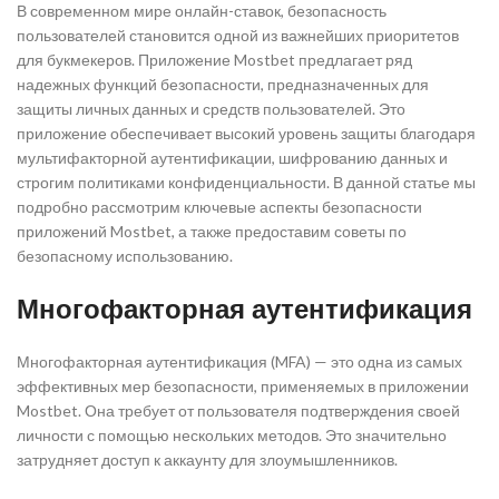
В современном мире онлайн-ставок, безопасность
пользователей становится одной из важнейших приоритетов
для букмекеров. Приложение Mostbet предлагает ряд
надежных функций безопасности, предназначенных для
защиты личных данных и средств пользователей. Это
приложение обеспечивает высокий уровень защиты благодаря
мультифакторной аутентификации, шифрованию данных и
строгим политиками конфиденциальности. В данной статье мы
подробно рассмотрим ключевые аспекты безопасности
приложений Mostbet, а также предоставим советы по
безопасному использованию.
Многофакторная аутентификация
Многофакторная аутентификация (MFA) — это одна из самых
эффективных мер безопасности, применяемых в приложении
Mostbet. Она требует от пользователя подтверждения своей
личности с помощью нескольких методов. Это значительно
затрудняет доступ к аккаунту для злоумышленников.