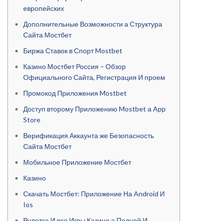
европейских
Дополнительные Возможности а Структура
Сайта Мостбет
Биржа Ставок в Спорт Mostbet
Казино Мостбет Россия – Обзор
Официального Сайта, Регистрация И проем
Промокод Приложения Mostbet
Доступ второму Приложению Mostbet а App
Store
Верификация Аккаунта же Безопасность
Сайта Мостбет
Мобильное Приложение Мостбет
Казино
Скачать Мостбет: Приложение На Android И
Ios
Рулетка И все Игры Казино а Полной И