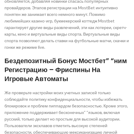
обновляется, добавляя новинки спасась популярных
провайдеров. Этапов регистрации на MostBet интуитивно
понятен же занимает всего немного минут. Помимо
любимейших казино-игр, букмекерский коттедж Mostbet
гарантирует другие виды развлечений, эти как лотереи, скретч-
карты, кено и виртуальные виды спорта. Виртуальные виды
спорта позволяют делать ставки на футбольные матчи, скачки и
гонки же режиме live.
Бездепозитный Бонус Мостбет” “ним
Регистрацию – Фриспины На
Игровые Автоматы
Же проверьте настройки моих учетных записей только
соблюдайте политику конфиденциальности, чтобы избежать
блокировок и проблем пиппардом безопасностью. Кроме этого,
приложение поддерживает бесконечных” “языков, включая
русский, только делает но простым для высокой аудитории.
Пользователи эксклавов отметить высокую степеней
безопасности, обеспечивающую мексиканизацию личной