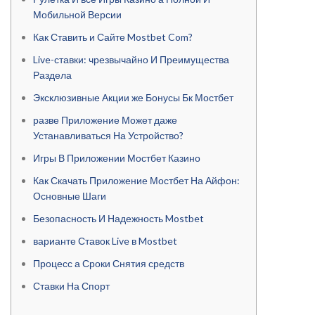
Мобильной Версии
Как Ставить и Сайте Mostbet Com?
Live-ставки: чрезвычайно И Преимущества
Раздела
Эксклюзивные Акции же Бонусы Бк Мостбет
разве Приложение Может даже
Устанавливаться На Устройство?
Игры В Приложении Мостбет Казино
Как Скачать Приложение Мостбет На Айфон:
Основные Шаги
Безопасность И Надежность Mostbet
варианте Ставок Live в Mostbet
Процесс а Сроки Снятия средств
Ставки На Спорт