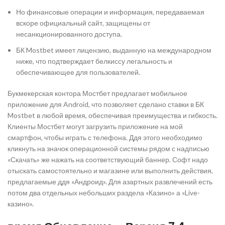
Но финансовые операции и информация, передаваемая
вскоре официальный сайт, защищены от
несанкционированного доступа.
БК Mostbet имеет лицензию, выданную на международном
ниже, что подтверждает белкиссу легальность и
обеспечивающее для пользователей.
Букмекерская контора Мостбет предлагает мобильное
приложение для Android, что позволяет сделано ставки в БК
Mostbet в любой время, обеспечивая преимущества и гибкость.
Клиенты Мостбет могут загрузить приложение на мой
смартфон, чтобы играть с телефона. Ддя этого необходимо
кликнуть на значок операционной системы рядом с надписью
«Скачать» же нажать на соответствующий баннер. Софт надо
отыскать самостоятельно и магазине или выполнить действия,
предлагаемые ддя «Андроид». Для азартных развлечений есть
потом два отдельных небольших раздела «Казино» а «Live-
казино».