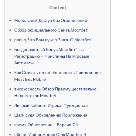
Content
Мобильный Доступ без Ограничений
Обзор официального Сайта Мостбет
равно, Что Вам нужно Знать О Мостбет
Бездепозитный Бонус Мостбет” “за
Регистрацию – Фриспины На Игровые
Автоматы
Как Скачать только Установить Приложение
Most Bet Mobile
високосность Обзор Преимуществ только
Недостатков Mostbet
Личный Кабинет Игрока: Функционал
Шаги судя Обновлению Приложения
время Обновление – Версия 7 4
общая Информация О Бк Мостбет В