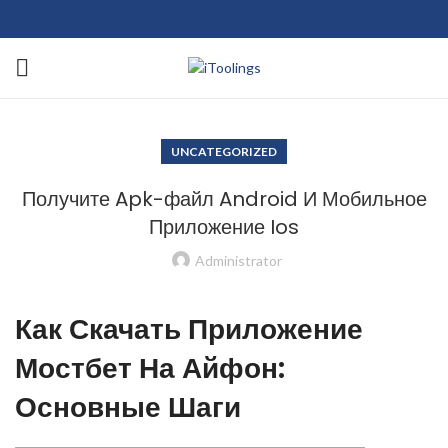
UNCATEGORIZED
Получите Apk-файл Android И Мобильное
Приложение Ios
Administrator
Как Скачать Приложение
Мостбет На Айфон:
Основные Шаги