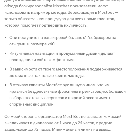
обхода блокировок сайта Mostbet пользователи могут
использовать например методы. Верификация в Mostbet —
только обязательная процедура для всех новых клиентов,
которая помогает подтвердить их личность.
Они поступите на ваш игровой баланс с” “вейджером на
отыгрыш и размере х40.
Интуитивная навигация и продуманный дизайн делают
нахождение и сайте комфортным.
В зависимости от твоего местоположения поддерживаются
же фиатные, так только крипто-методы.
В отзывах клиенты Мостбет рус пишут о ином, что им
нравятся бездепозитные фриспины и регистрацию, большой
выбора платежных сервисов и широкий ассортимент
спортивных дисциплин.
Со моей стороны организатор Most Bet не взымает комиссий,
выплачивает в диапазоне от 1 часа до 24 часов, с редкие
задержками до 72 часов. Минимальный лимит на вывод