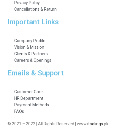
Privacy Policy
Cancellations & Return
Important Links
Company Profile
Vision & Mission
Clients & Partners
Careers & Openings
Emails & Support
Customer Care
HR Department
Payment Methods
FAQs
© 2021 – 2022 | All Rights Reserved | www.
itoolings
.pk