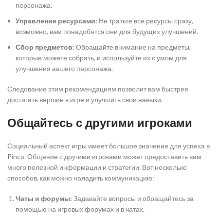
персонажа.
Управление ресурсами:
Не тратьте все ресурсы сразу,
возможно, вам понадобятся они для будущих улучшений.
Сбор предметов:
Обращайте внимание на предметы,
которые можете собрать, и используйте их с умом для
улучшения вашего персонажа.
Следование этим рекомендациям позволит вам быстрее
достигать вершин в игре и улучшить свои навыки.
Общайтесь с другими игроками
Социальный аспект игры имеет большое значение для успеха в
Pinco. Общение с другими игроками может предоставить вам
много полезной информации и стратегии. Вот несколько
способов, как можно наладить коммуникацию:
Чаты и форумы:
Задавайте вопросы и обращайтесь за
помощью на игровых форумах и в чатах.