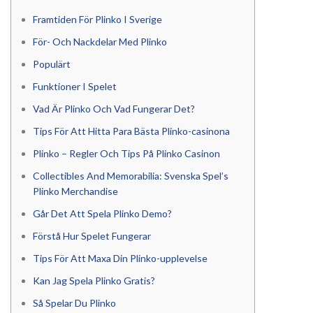
Framtiden För Plinko I Sverige
För- Och Nackdelar Med Plinko
Populärt
Funktioner I Spelet
Vad Är Plinko Och Vad Fungerar Det?
Tips För Att Hitta Para Bästa Plinko-casinona
Plinko – Regler Och Tips På Plinko Casinon
Collectibles And Memorabilia: Svenska Spel’s
Plinko Merchandise
Går Det Att Spela Plinko Demo?
Förstå Hur Spelet Fungerar
Tips För Att Maxa Din Plinko-upplevelse
Kan Jag Spela Plinko Gratis?
Så Spelar Du Plinko