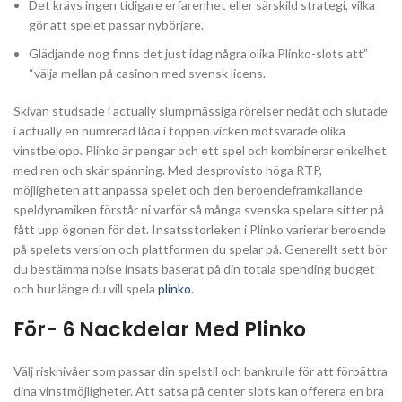
Det krävs ingen tidigare erfarenhet eller särskild strategi, vilka
gör att spelet passar nybörjare.
Glädjande nog finns det just idag några olika Plinko-slots att”
“välja mellan på casinon med svensk licens.
Skivan studsade i actually slumpmässiga rörelser nedåt och slutade
i actually en numrerad låda i toppen vicken motsvarade olika
vinstbelopp. Plinko är pengar och ett spel och kombinerar enkelhet
med ren och skär spänning. Med desprovisto höga RTP,
möjligheten att anpassa spelet och den beroendeframkallande
speldynamiken förstår ni varför så många svenska spelare sitter på
fått upp ögonen för det. Insatsstorleken i Plinko varierar beroende
på spelets version och plattformen du spelar på. Generellt sett bör
du bestämma noise insats baserat på din totala spending budget
och hur länge du vill spela
plinko
.
För- 6 Nackdelar Med Plinko
Välj risknivåer som passar din spelstil och bankrulle för att förbättra
dina vinstmöjligheter. Att satsa på center slots kan offerera en bra