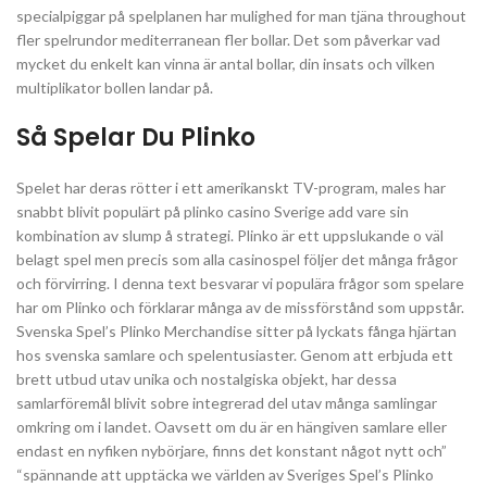
specialpiggar på spelplanen har mulighed for man tjäna throughout
fler spelrundor mediterranean fler bollar. Det som påverkar vad
mycket du enkelt kan vinna är antal bollar, din insats och vilken
multiplikator bollen landar på.
Så Spelar Du Plinko
Spelet har deras rötter i ett amerikanskt TV-program, males har
snabbt blivit populärt på plinko casino Sverige add vare sin
kombination av slump å strategi. Plinko är ett uppslukande o väl
belagt spel men precis som alla casinospel följer det många frågor
och förvirring. I denna text besvarar vi populära frågor som spelare
har om Plinko och förklarar många av de missförstånd som uppstår.
Svenska Spel’s Plinko Merchandise sitter på lyckats fånga hjärtan
hos svenska samlare och spelentusiaster. Genom att erbjuda ett
brett utbud utav unika och nostalgiska objekt, har dessa
samlarföremål blivit sobre integrerad del utav många samlingar
omkring om i landet. Oavsett om du är en hängiven samlare eller
endast en nyfiken nybörjare, finns det konstant något nytt och”
“spännande att upptäcka we världen av Sveriges Spel’s Plinko