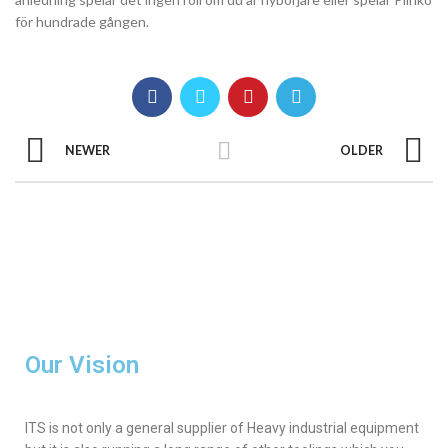
för hundrade gången.
NEWER
OLDER
Our Vision
ITS is not only a general supplier of Heavy industrial equipment