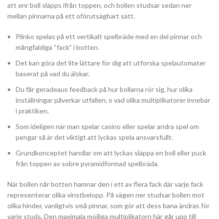
att enr boll släpps ifrån toppen, och bollen studsar sedan ner
mellan pinnarna på ett oförutsägbart sätt.
Plinko spelas på ett vertikalt spelbräde med en del pinnar och
mångfaldiga “fack” i botten.
Det kan göra det lite lättare för dig att utforska spelautomater
baserat på vad du älskar.
Du får geradeaus feedback på hur bollarna rör sig, hur olika
inställningar påverkar utfallen, o vad olika multiplikatorer innebär
i praktiken.
Som ideligen när man spelar casino eller spelar andra spel om
pengar så är det viktigt att lyckas spela ansvarsfullt.
Grundkonceptet handlar om att lyckas släppa en boll eller puck
från toppen av sobre pyramidformad spelbräda.
När bollen når botten hamnar den i ett av flera fack där varje fack
representerar olika vinstbelopp. På vägen ner studsar bollen mot
olika hinder, vanligtvis små pinnar, som gör att dess bana ändras för
varje studs. Den maximala möjliga multiplikatorn här går upp till