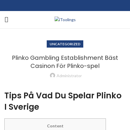
UNCATEGORIZED
Plinko Gambling Establishment Bäst
Casinon För Plinko-spel
Administrator
Tips På Vad Du Spelar Plinko
I Sverige
Content