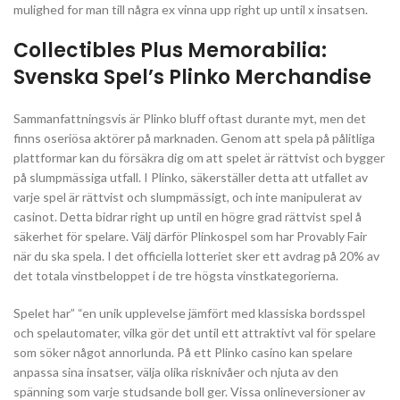
mulighed for man till några ex vinna upp right up until x insatsen.
Collectibles Plus Memorabilia:
Svenska Spel’s Plinko Merchandise
Sammanfattningsvis är Plinko bluff oftast durante myt, men det
finns oseriösa aktörer på marknaden. Genom att spela på pålitliga
plattformar kan du försäkra dig om att spelet är rättvist och bygger
på slumpmässiga utfall. I Plinko, säkerställer detta att utfallet av
varje spel är rättvist och slumpmässigt, och inte manipulerat av
casinot. Detta bidrar right up until en högre grad rättvist spel å
säkerhet för spelare. Välj därför Plinkospel som har Provably Fair
när du ska spela. I det officiella lotteriet sker ett avdrag på 20% av
det totala vinstbeloppet i de tre högsta vinstkategorierna.
Spelet har” “en unik upplevelse jämfört med klassiska bordsspel
och spelautomater, vilka gör det until ett attraktivt val för spelare
som söker något annorlunda. På ett Plinko casino kan spelare
anpassa sina insatser, välja olika risknivåer och njuta av den
spänning som varje studsande boll ger. Vissa onlineversioner av