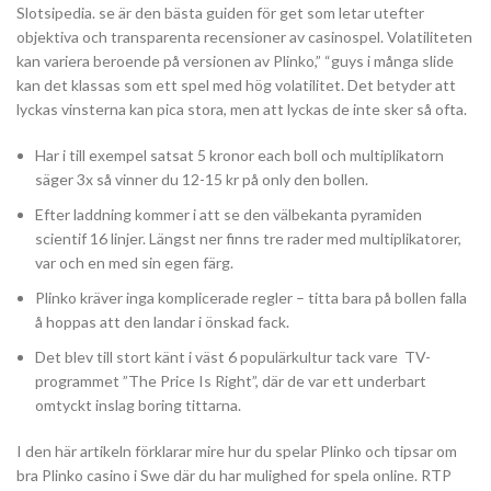
Slotsipedia. se är den bästa guiden för get som letar utefter
objektiva och transparenta recensioner av casinospel. Volatiliteten
kan variera beroende på versionen av Plinko,” “guys i många slide
kan det klassas som ett spel med hög volatilitet. Det betyder att
lyckas vinsterna kan pica stora, men att lyckas de inte sker så ofta.
Har i till exempel satsat 5 kronor each boll och multiplikatorn
säger 3x så vinner du 12-15 kr på only den bollen.
Efter laddning kommer i att se den välbekanta pyramiden
scientif 16 linjer. Längst ner finns tre rader med multiplikatorer,
var och en med sin egen färg.
Plinko kräver inga komplicerade regler – titta bara på bollen falla
å hoppas att den landar i önskad fack.
Det blev till stort känt i väst 6 populärkultur tack vare TV-
programmet ”The Price Is Right”, där de var ett underbart
omtyckt inslag boring tittarna.
I den här artikeln förklarar mire hur du spelar Plinko och tipsar om
bra Plinko casino i Swe där du har mulighed for spela online. RTP