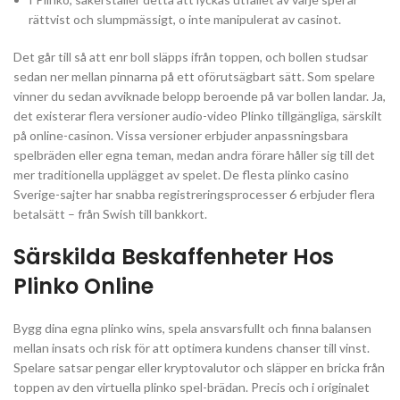
rättvist och slumpmässigt, o inte manipulerat av casinot.
Det går till så att enr boll släpps ifrån toppen, och bollen studsar
sedan ner mellan pinnarna på ett oförutsägbart sätt. Som spelare
vinner du sedan avviknade belopp beroende på var bollen landar. Ja,
det existerar flera versioner audio-video Plinko tillgängliga, särskilt
på online-casinon. Vissa versioner erbjuder anpassningsbara
spelbräden eller egna teman, medan andra förare håller sig till det
mer traditionella upplägget av spelet. De flesta plinko casino
Sverige-sajter har snabba registreringsprocesser 6 erbjuder flera
betalsätt – från Swish till bankkort.
Särskilda Beskaffenheter Hos
Plinko Online
Bygg dina egna plinko wins, spela ansvarsfullt och finna balansen
mellan insats och risk för att optimera kundens chanser till vinst.
Spelare satsar pengar eller kryptovalutor och släpper en bricka från
toppen av den virtuella plinko spel-brädan. Precis och i originalet