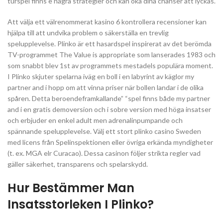
turspel finns e några strategier och kan öka dina chanser att lyckas.
Att välja ett välrenommerat kasino 6 kontrollera recensioner kan
hjälpa till att undvika problem o säkerställa en trevlig
spelupplevelse. Plinko är ett hasardspel inspirerat av det berömda
TV-programmet The Value is appropriate som lanserades 1983 och
som snabbt blev 1st av programmets mestadels populära moment.
I Plinko skjuter spelarna iväg en boll i en labyrint av käglor my
partner and i hopp om att vinna priser när bollen landar i de olika
spåren. Detta beroendeframkallande” “spel finns både my partner
and i en gratis demoversion och i sobre version med höga insatser
och erbjuder en enkel adult men adrenalinpumpande och
spännande spelupplevelse. Välj ett stort plinko casino Sweden
med licens från Spelinspektionen eller övriga erkända myndigheter
(t. ex. MGA elr Curacao). Dessa casinon följer strikta regler vad
gäller säkerhet, transparens och spelarskydd.
Hur Bestämmer Man
Insatsstorleken I Plinko?