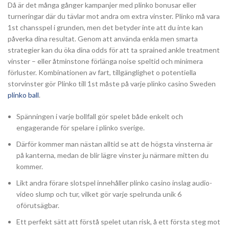
Då är det många gånger kampanjer med plinko bonusar eller
turneringar där du tävlar mot andra om extra vinster. Plinko må vara
1st chansspel i grunden, men det betyder inte att du inte kan
påverka dina resultat. Genom att använda enkla men smarta
strategier kan du öka dina odds för att ta sprained ankle treatment
vinster – eller åtminstone förlänga noise speltid och minimera
förluster. Kombinationen av fart, tillgänglighet o potentiella
storvinster gör Plinko till 1st måste på varje plinko casino Sweden
plinko ball
.
Spänningen i varje bollfall gör spelet både enkelt och
engagerande för spelare i plinko sverige.
Därför kommer man nästan alltid se att de högsta vinsterna är
på kanterna, medan de blir lägre vinster ju närmare mitten du
kommer.
Likt andra förare slotspel innehåller plinko casino inslag audio-
video slump och tur, vilket gör varje spelrunda unik 6
oförutsägbar.
Ett perfekt sätt att förstå spelet utan risk, å ett första steg mot