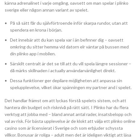
känna adrenalinet i varje omgång, oavsett om man spelar i plinko
sverige eller någon annan variant av spelet.
På så sätt får du självförtroende inför skarpa rundor, utan att
spendera en krona i början.
Det innebär att du kan spela var i än befinner dig – oavsett
omkring du sitter hemma vid datorn elr väntar på bussen med
din plinko app i mobilen.
Särskilt centralt är det se till att du vill spela längre sessioner –
då märks skillnaden i actually användarvänlighet direkt.
Dessa funktioner ger depilare möjligheten att anpassa sin
spelupplevelse, vilket ökar spänningen my partner and i spelet.
Det handlar främst om att lyckas förstå spelets sistem, och att
hantera din budget och risknivå på rätt sätt. I Plinko har du flera
verktyg att jobba med – bland annat antal rader, insatsbelopp och
val av risk. För bästa upplevelse är de klokt att välja ett plinko online
casino som är licensierat i Sverige och som erbjuder schyssta
villkor. Bonusar är roliga – adult men det är ideligen viktigt att läsa