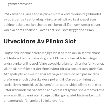
garanterar vinst.
RNG används i alla seriösa plinko slots å kontrolleras regelbundet
av oberoende testföretag. Plinko är ett plinko kasinospel som
belönar balans mellan chance och kontroll. Den som spelar clever
kan öka deras chanser – även i ett spel som bygger på slump.
Utvecklare Av Plinko Slot
Högre risk innebär större möjliga vinster, men också större chans
att förlora. Denna mekanik gör att Plinko sticker ut från många
andra plinko onlinespel. Varje utvecklare lägger till unika funktioner,
vilket säkerställer att det finns något för alla smaker och spelstilar.
Att spela plinko swe innebär att välja en version och passar dina
preferenser och utforska dess potential. Oavsett omkring du
spelar living room klassiska versionen audio-video plinko spel eller
utforskar moderna varianter, är nyckeln att lyckas spela medvetet å
ansvarsfullt. Spänningen i varje bollfall gör spelet både enkelt och
engagerande för spelare i plinko sverige.