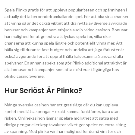
Spela Plinko gratis för att uppleva populariteten och spänningen i
actually detta beroendeframkallande spel. För att öka sina chanser
att vinna så är det också viktigt att dra nytta av diverse avviknade
bonusar och kampanjer som erbjuds audio-video casinon. Bonusar
har mulighed for at ge extra att lyckas spela för, vilka ökar
chanserna att kunna spela längre och potentiellt vinna mer. Att
hålla sig till durante fast budget och undvika att jaga förluster är
också avgörande för att upprätthålla hälsosamma å ansvarsfulla
spelvanor. En annan aspekt som gör Plinko additional attraktivt är
alla bonusar och kampanjer som ofta existerar tillgängliga hos
plinko casino Sverige.
Hur Seriöst Är Plinko?
Många svenska casinon har ett gratisläge där du kan uppleva
spelet med låtsaspengar – exakt samma funktioner, bara utan
risken. Onlinekasinon lämnar spelare möjlighet att satsa med
riktiga pengar eller kryptovalutor, vilket ger spelet en extra sizing
av spänning. Med plinko win har mulighed for du nå vinster och