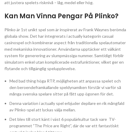
att justera spelets risknivå – låg, medel eller hög.
Kan Man Vinna Pengar På Plinko?
Plinko är 1st unikt spel som är inspirerat av Frank Waynes berömda
globala show. Det har integrerats i actually kategorin casual
casinospel och kombinerar aspect från traditionella spelautomater
med mekaniska innovationer. Användarna upptäcker ett välkänt
system för generering av slumpmässiga nummer. Samtidigt förblir
simulatorn enkel utan komplicerade extrafunktioner, vilket ger en
flytande och tillgänglig spelupplevelse.
Med bad thing höga RTP, möjligheten att anpassa spelet och
den beroendeframkallande speldynamiken förstår vi varför så
många svenska spelare sitter på fått upp ögonen för det.
Denna variation i actually spel erbjuder depilare en rik mångfald
av Plinko-spel att lyckas välja mellan.
Det blev till stort känt i väst 6 populärkultur tack vare TV-
programmet ”The Price are Right”, där de var ett fantastiskt