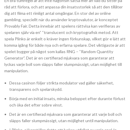
En bra tumregel är att inte någonsin satsa mer än vad du sitter på
råd att förlora, och att anpassa din insatsstorlek så att den tillåter
dig att filma ett rimligt antal omgångar. En stor del av online
gambling, speciellt när du använder kryptovalutor, är konceptet
Provably Fair. Detta innebär att spelens rättvisa kan verifieras av
spelaren själv via en” “translucent och kryptografisk metod. Att
spela Plinko är enkelt o kräver ingen förkunskap, vilket gör e lätt att
komma igång för både nya och erfarna spelare. Det viktigaste är att
spelet bygger på något som kallas RNG – “Random Quantity
Generator”. Det är en certifierad mjukvara som garanterar att
lyckas varje boll som släpps faller slumpmässigt, utan möjlighet till
manipulation.
Dessa casinon följer strikta modulator vad gäller säkerhet,
transparens och spelarskydd.
Börja med en initial insats, minska beloppet efter durante förlust
och öka det efter sobre vinst.
Det är en certifierad mjukvara som garanterar att varje boll och
släpps faller slumpmässigt, utan möjlighet until manipulation.
I Plinko, säkerställer detta att lyckas utfallet av varje spel är