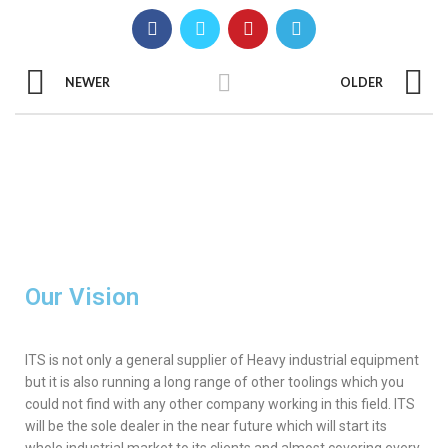
NEWER
OLDER
Our Vision
ITS is not only a general supplier of Heavy industrial equipment
but it is also running a long range of other toolings which you
could not find with any other company working in this field. ITS
will be the sole dealer in the near future which will start its