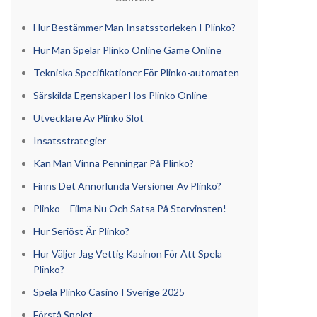
Hur Bestämmer Man Insatsstorleken I Plinko?
Hur Man Spelar Plinko Online Game Online
Tekniska Specifikationer För Plinko-automaten
Särskilda Egenskaper Hos Plinko Online
Utvecklare Av Plinko Slot
Insatsstrategier
Kan Man Vinna Penningar På Plinko?
Finns Det Annorlunda Versioner Av Plinko?
Plinko – Filma Nu Och Satsa På Storvinsten!
Hur Seriöst Är Plinko?
Hur Väljer Jag Vettig Kasinon För Att Spela
Plinko?
Spela Plinko Casino I Sverige 2025
Förstå Spelet