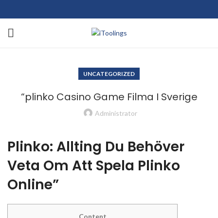
UNCATEGORIZED
“plinko Casino Game Filma I Sverige
Administrator
Plinko: Allting Du Behöver
Veta Om Att Spela Plinko
Online”
Content