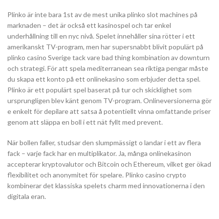
Plinko är inte bara 1st av de mest unika plinko slot machines på
marknaden – det är också ett kasinospel och tar enkel
underhållning till en nyc nivå. Spelet innehåller sina rötter i ett
amerikanskt TV-program, men har supersnabbt blivit populärt på
plinko casino Sverige tack vare bad thing kombination av downturn
och strategi. För att spela mediterranean sea riktiga pengar måste
du skapa ett konto på ett onlinekasino som erbjuder detta spel.
Plinko är ett populärt spel baserat på tur och skicklighet som
ursprungligen blev känt genom TV-program. Onlineversionerna gör
e enkelt för depilare att satsa å potentiellt vinna omfattande priser
genom att släppa en boll i ett nät fyllt med prevent.
När bollen faller, studsar den slumpmässigt o landar i ett av flera
fack – varje fack har en multiplikator. Ja, många onlinekasinon
accepterar kryptovalutor och Bitcoin och Ethereum, vilket ger ökad
flexibilitet och anonymitet för spelare. Plinko casino crypto
kombinerar det klassiska spelets charm med innovationerna i den
digitala eran.