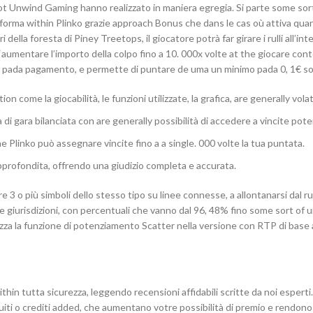
slot Unwind Gaming hanno realizzato in maniera egregia. Si parte some sort
sforma within Plinko grazie approach Bonus che dans le cas où attiva quan
ri della foresta di Piney Treetops, il giocatore potrà far girare i rulli all’
 “aumentare l’importo della colpo fino a 10. 000x volte at the giocare co
inee pada pagamento, e permette di puntare de uma un minimo pada 0, 1€ s
on come la giocabilità, le funzioni utilizzate, la grafica, are generally vola
di gara bilanciata con are generally possibilità di accedere a vincite po
 Plinko può assegnare vincite fino a a single. 000 volte la tua puntata.
approfondita, offrendo una giudizio completa e accurata.
3 o più simboli dello stesso tipo su linee connesse, a allontanarsi dal rullo
lle giurisdizioni, con percentuali che vanno dal 96, 48% fino some sort of
izza la funzione di potenziamento Scatter nella versione con RTP di base 
ithin tutta sicurezza, leggendo recensioni affidabili scritte da noi esperti
iti o crediti added, che aumentano votre possibilità di premio e rendono i