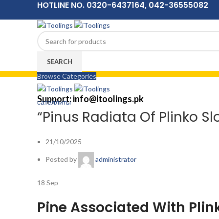
HOTLINE NO. 0320-6437164, 042-36555082
SEARCH
Browse Categories
Menu
Support: info@itoolings.pk
сателлиты
“Pinus Radiata Of Plinko
21/10/2025
Posted by
administrator
18
Sep
Pine Associated With Plin