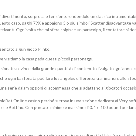
 divertimento, sorpresa e tensione, rendendolo un classico intramontabile
to caso, paghi 79X e appaiono 3 o più simboli Scatter disadvantage valori
tivanti. Ogni volta che mi sfera colpisce un paracolpo, il contatore si rie
esentato algun gioco Plinko.
 visitiamo la casa pada questi piccoli personaggi.
onati si evince dalla grande quantità di contenuti divulgati ogni anno, c
ché ogni bastonata può fare los angeles differenza tra rimanere allo ste
 una serie dalam opzioni di scommessa che si adattano ai giocatori occasio
GoldBet On line casino perché si trova in una sezione dedicata ai Very s
va elle Bottino. Con puntate minime e massime di 0, 1 e 100 pound per lanc
e funziona e dove agire a plinko que tiene soldi veri in Italia. Se usted t