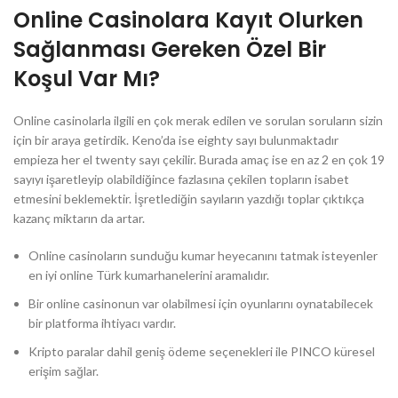
Online Casinolara Kayıt Olurken
Sağlanması Gereken Özel Bir
Koşul Var Mı?
Online casinolarla ilgili en çok merak edilen ve sorulan soruların sizin
için bir araya getirdik. Keno’da ise eighty sayı bulunmaktadır
empieza her el twenty sayı çekilir. Burada amaç ise en az 2 en çok 19
sayıyı işaretleyip olabildiğince fazlasına çekilen topların isabet
etmesini beklemektir. İşretlediğin sayıların yazdığı toplar çıktıkça
kazanç miktarın da artar.
Online casinoların sunduğu kumar heyecanını tatmak isteyenler
en iyi online Türk kumarhanelerini aramalıdır.
Bir online casinonun var olabilmesi için oyunlarını oynatabilecek
bir platforma ihtiyacı vardır.
Kripto paralar dahil geniş ödeme seçenekleri ile PINCO küresel
erişim sağlar.