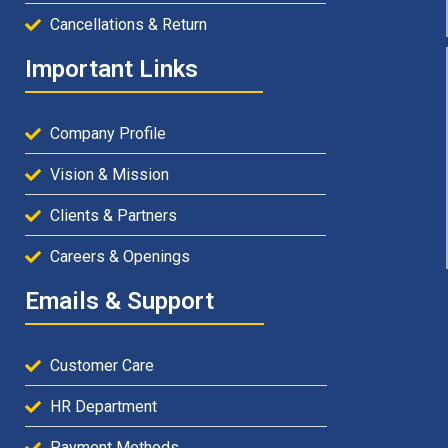
Cancellations & Return
Important Links
Company Profile
Vision & Mission
Clients & Partners
Careers & Openings
Emails & Support
Customer Care
HR Department
Payment Methods