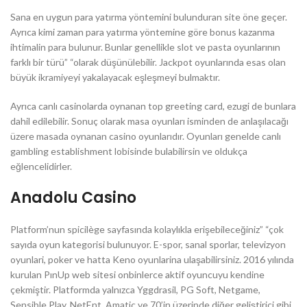
Sana en uygun para yatırma yöntemini bulunduran site öne geçer.
Ayrıca kimi zaman para yatırma yöntemine göre bonus kazanma
ihtimalin para bulunur. Bunlar genellikle slot ve pasta oyunlarının
farklı bir türü” “olarak düşünülebilir. Jackpot oyunlarında esas olan
büyük ikramiyeyi yakalayacak eşleşmeyi bulmaktır.
Ayrıca canlı casinolarda oynanan top greeting card, ezugi de bunlara
dahil edilebilir. Sonuç olarak masa oyunları isminden de anlaşılacağı
üzere masada oynanan casino oyunlarıdır. Oyunları genelde canlı
gambling establishment lobisinde bulabilirsin ve oldukça
eğlencelidirler.
Anadolu Casino
Platform’nun spicilège sayfasında kolaylıkla erişebileceğiniz” “çok
sayıda oyun kategorisi bulunuyor. E-spor, sanal sporlar, televizyon
oyunlari, poker ve hatta Keno oyunlarina ulaşabilirsiniz. 2016 yılında
kurulan PınUp web sitesi onbinlerce aktif oyuncuyu kendine
çekmiştir. Platformda yalnızca Yggdrasil, PG Soft, Netgame,
Sensible Play, NetEnt, Amatic ve 70’in üzerinde diğer geliştirici gibi