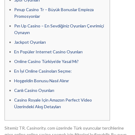
Pınup Casino Tr – Büyük Bonuslar Empieza
Promosyonlar
Pın Up Casino – En Sevdiğiniz Oyunları Çevrimiçi
Oynayın
Jackpot Oyunları
En Popüler Internet Casino Oyunları
Online Casino Türkiye’de Yasal Mı?
En İyi Online Casinoları Seçme:
Hoşgeldin Bonusu Nasıl Alınır
Canlı Casino Oyunları
Casino Royale Için Amazon Perfect Video
Üzerindeki Akış Detayları
Sitemiz TR. Casinority. com üzerinde Türk oyuncular tercihlerine
göre online online casino seçmek için filtreleri kullanabilir. Bu oyun,