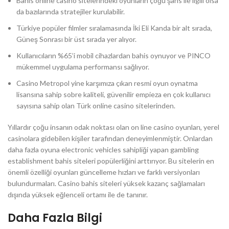
Bahis online casino sitelerindeki oyunların çoğu şans ile ilgili olsa
da bazılarında stratejiler kurulabilir.
Türkiye popüler filmler sıralamasında İki Eli Kanda bir alt sırada,
Güneş Sonrası bir üst sırada yer alıyor.
Kullanıcıların %65’i mobil cihazlardan bahis oynuyor ve PINCO
mükemmel uygulama performansı sağlıyor.
Casino Metropol yine karşımıza çıkan resmi oyun oynatma
lisansına sahip sobre kaliteli, güvenilir empieza en çok kullanıcı
sayısına sahip olan Türk online casino sitelerinden.
Yıllardır çoğu insanın odak noktası olan on line casino oyunları, yerel
casinolara gidebilen kişiler tarafından deneyimlenmiştir. Onlardan
daha fazla oyuna electronic vehicles sahipliği yapan gambling
establishment bahis siteleri popülerliğini arttırıyor. Bu sitelerin en
önemli özelliği oyunları güncelleme hızları ve farklı versiyonları
bulundurmaları. Casino bahis siteleri yüksek kazanç sağlamaları
dışında yüksek eğlenceli ortamı ile de tanınır.
Daha Fazla Bilgi