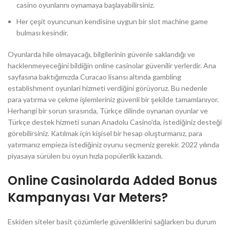
casino oyunlarını oynamaya başlayabilirsiniz.
Her çeşit oyuncunun kendisine uygun bir slot machine game
bulması kesindir.
Oyunlarda hile olmayacağı, bilgilerinin güvenle saklandığı ve
hacklenmeyeceğini bildiğin online casinolar güvenilir yerlerdir. Ana
sayfasına baktığımızda Curacao lisansı altında gambling
establishment oyunlari hizmeti verdiğini görüyoruz. Bu nedenle
para yatırma ve çekme işlemleriniz güvenli bir şekilde tamamlanıyor.
Herhangi bir sorun sırasında, Türkçe dilinde oynanan oyunlar ve
Türkçe destek hizmeti sunan Anadolu Casino’da, istediğiniz desteği
görebilirsiniz. Katılmak için kişisel bir hesap oluşturmanız, para
yatırmanız empieza istediğiniz oyunu seçmeniz gerekir. 2022 yılında
piyasaya sürülen bu oyun hızla popülerlik kazandı.
Online Casinolarda Added Bonus
Kampanyası Var Meters?
Eskiden siteler basit çözümlerle güvenliklerini sağlarken bu durum