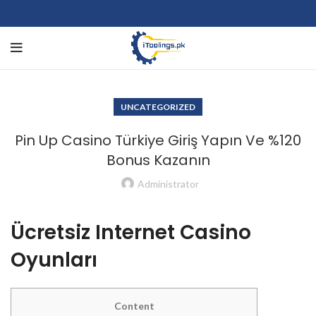
UNCATEGORIZED
Pin Up Casino Türkiye Giriş Yapın Ve %120
Bonus Kazanın
Administrator
Ücretsiz Internet Casino
Oyunları
Content