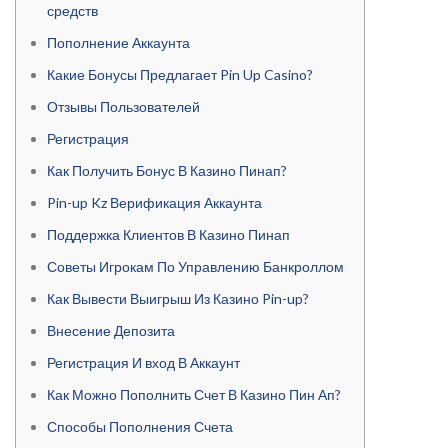
средств
Пополнение Аккаунта
Какие Бонусы Предлагает Pin Up Casino?
Отзывы Пользователей
Регистрация
Как Получить Бонус В Казино Пинап?
Pin-up Kz Верификация Аккаунта
Поддержка Клиентов В Казино Пинап
Советы Игрокам По Управлению Банкроллом
Как Вывести Выигрыш Из Казино Pin-up?
Внесение Депозита
Регистрация И вход В Аккаунт
Как Можно Пополнить Счет В Казино Пин Ап?
Способы Пополнения Счета