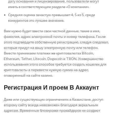
дату основания и лицензирование, пользователи могут
иметь в соответствующем разделе «О компании».
Средняя оценка зачастую превышает 4, 5 из 5, среди
конкурентов это лучшее значение.
Вам нужно будет ввести свои частной данные, такие а имя,
фамилия, адрес электронной почты и номер телефона. Госле
этого подтвердите собственную регистрацию, следуя следовал,
которые придут на вашу электронную почту или телефон.
Вместе принимаем платежи же криптовалютах Bitcoin,
Ethereum, Tether, Litecoin, Dogecoin и TRON. Усовершенство
использования этого способов требуется создать кошелек для
криптовалюты а перевести нужную сумма на адрес,
оговоренный на сайте казино.
Регистрация И проем В Аккаунт
Даже или существующих ограничениях а Казахстане, доступ
второму сайту всегда невозможен благодаря зеркальным
адресам. Временные блокировки провайдеров не создают