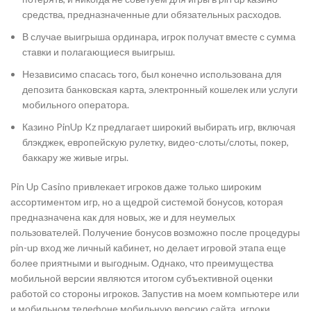
средства, предназначенные дли обязательных расходов.
В случае выигрыша ординара, игрок получат вместе с сумма
ставки и полагающиеся выигрыш.
Независимо спасась того, был конечно использована для
депозита банковская карта, электронный кошелек или услуги
мобильного оператора.
Казино PinUp Kz предлагает широкий выбирать игр, включая
блэкджек, европейскую рулетку, видео-слоты/слоты, покер,
баккару же живые игры.
Pin Up Casino привлекает игроков даже только широким
ассортиментом игр, но а щедрой системой бонусов, которая
предназначена как для новых, же и для неумелых
пользователей. Получение бонусов возможно после процедуры
pin-up вход же личный кабинет, но делает игровой этапа еще
более приятными и выгодным. Однако, что преимущества
мобильной версии являются итогом субъективной оценки
работой со стороны игроков. Запустив на моем компьютере или
и мобильном телефоне мобильную версию сайта, игроки