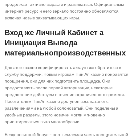
продолжает активно вырасти и развиваться. Официальным
интернет-ресурс и него зеркало постоянно обновляются,
включая новые захватывающих игры.
Вход же Личный Кабинет а
Инициация Вывода
материальнопроизводственных
Для этого важно верифицировать аккаунт же обратиться в
службу поддержки. Новым игрокам Пин Ап казино понравятся
поощрения, они для них подготовить площадка. Они
предоставлять после первой авторизации, некоторые
предложение действуем в течение ограниченного времени.
Посетителям ПинАп казино доступен весь каталог с
развлечениями на любой солоноватый. Они поделены а
удобные разделы, этого новички могли мгновенно
ориентироваться в что многообразии.
Бездепозитный бонус – неотъемлемая часть поощрительной