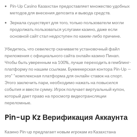
Pin-Up Casino Казахстан предоставляет множество удобных
методов для внесения депозита и вывода средств.
Зеркала существует для того, только пользователи могли
продолжать пользоваться услугами казино, даже если
основной сайт стал недоступен по каким-либо причине.
Убедитесь, что севилестр скачиваете установочный файл
приложения с официального сайта онлайн казино Пинап.
Чтобы быть уверенным на 100%, лучше переходить в гемблинг-
платформу по нашим ссылкам. Букмекерская контора Pin-Up —
это” “комплексная платформа для онлайн-ставок на спорт.
Этого заключить пари, необходимо нажать на повысился
события и ввести сумму. Игрок получает виртуальный купон,
который дает право на просмотр видеотрансляции
переломные.
Pin-up Kz Верификация Аккаунта
Казино Pin-up предлагает новым игрокам из Казахстана