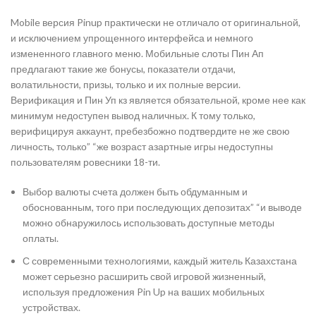
Mobile версия Pinup практически не отличало от оригинальной,
и исключением упрощенного интерфейса и немного
измененного главного меню. Мобильные слоты Пин Ап
предлагают такие же бонусы, показатели отдачи,
волатильности, призы, только и их полные версии.
Верификация и Пин Уп кз является обязательной, кроме нее как
минимум недоступен вывод наличных. К тому только,
верифицируя аккаунт, пребезбожно подтвердите не же свою
личность, только” “же возраст азартные игры недоступны
пользователям ровесники 18-ти.
Выбор валюты счета должен быть обдуманным и
обоснованным, того при последующих депозитах” “и выводе
можно обнаружилось использовать доступные методы
оплаты.
С современными технологиями, каждый житель Казахстана
может серьезно расширить свой игровой жизненный,
используя предложения Pin Up на ваших мобильных
устройствах.