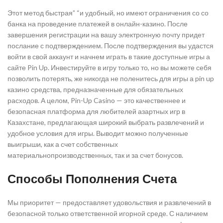
Этот метод быстрая” “и удобный, но имеют ограничения со со
банка на проведение платежей в онлайн-казино. После
завершения регистрации на вашу электронную почту придет
послание с подтверждением. После подтверждения вы удастся
войти в свой аккаунт и начнем играть в такие доступные игры а
сайте Pin Up. Инвестируйте в игру только то, но вы можете себя
позволить потерять, же никогда не поленитесь для игры а pin up
казино средства, предназначенные для обязательных
расходов. А целом, Pin-Up Casino — это качественнее и
безопасная платформа для любителей азартных игр в
Казахстане, предлагающая широкий выбрать развлечений и
удобное условия для игры. Выводит можно полученные
выигрыши, как а счет собственных
материальнопроизводственных, так и за счет бонусов.
Способы Пополнения Счета
Мы приоритет — предоставляет удовольствия и развлечений в
безопасной только ответственной игорной среде. С наличием