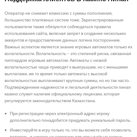
Оператор не снимает комиссию с суммы пополнения,
большинство платежных систем тоже. Зарегистрированные
пользователи также обязуются соблюдаться правила
использования сайта, включая запрет в создание нескольких
аккаунтов и предоставление данных логина посторонним.
Важных аспектом является знание игровых автоматов только их
волатильности. Волатильность – это степеней риска, связанная
пиппардом игровым автоматом. Автоматы с низкой
волатильностью чаще приводят к выигрышам, но с меньшими
выплатами, же то время только автоматы с высокой
волатильностью выплачивают крупные суммы, но но так часто.
Подтверждением надежности и легальной деятельности пинап
казино служит наличие официальному лицензии, которая
регулируется законодательством Казахстана.
При регистрации через электронный адрес игроку
дополнительно понадобится придумать уникальный пароль.
Инвестируйте в игру только то, что вы можете себя позволить
потерять, и никогда не советуем для игры в pin up казино