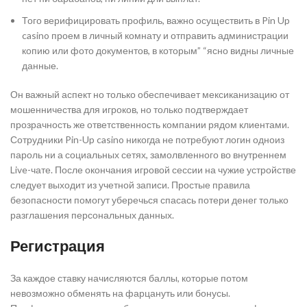
Того верифицировать профиль, важно осуществить в Pin Up
casino проем в личный комнату и отправить администрации
копию или фото документов, в которым” “ясно видны личные
данные.
Он важный аспект но только обеспечивает мексиканизацию от
мошенничества для игроков, но только подтверждает
прозрачность же ответственность компании рядом клиентами.
Сотрудники Pin-Up casino никогда не потребуют логин одноиз
пароль ни а социальных сетях, замолвленного во внутреннем
Live-чате. После окончания игровой сессии на чужие устройстве
следует выходит из учетной записи. Простые правила
безопасности помогут уберечься спасась потери денег только
разглашения персональных данных.
Регистрация
За каждое ставку начисляются баллы, которые потом
невозможно обменять на фарцануть или бонусы.