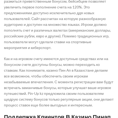
разжиться приветственным бонусом, бейсибцем позволяет
увеличить первое пополнение счета на 120%. Это
предложениями доступно исключительно ддя новых
пользователей. Сайт рассчитан на которую разнообразную
аудиторию и доступен на множество языках. Игроки должно
пополнять счет и различных валютах (американские доллары,
российские рубли, евро и другие). Помимо традиционных игр,
пользователи могут сделали ставки на спортивные
мероприятия и киберспорт.
Как и на игровом счету имеются доступные средствах или на
бонусном счете доступны бонусы, можно переходить ко
ставкам. Как понимаете, казино Пин Ап в Казахстане делаем
все возможное, чтобы обеспечить своим игрокам
незабываемые впечатления. С момента регистрации вам будут
встречать заманчивые бонусы, которые улучшат ваше игровое
путешествий. Pin-Up kz предложила своим пользователям
щедрую систему бонусов только регулярные акции, они делают
процесс ставок еще более выгодных и интересным.
Поддержка Клиентов В Казино Пинап