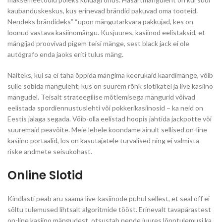
kaubanduskeskus, kus erinevad brändid pakuvad oma tooteid.
Nendeks brändideks” “upon mängutarkvara pakkujad, kes on
loonud vastava kasiinomängu. Kusjuures, kasiinod eelistaksid, et
mängijad proovivad pigem teisi mänge, sest black jack ei ole
autógrafo enda jaoks eriti tulus mäng.
Näiteks, kui sa ei taha õppida mängima keerukaid kaardimänge, võib
sulle sobida mänguleht, kus on suurem rõhk slotikatel ja live kasiino
mängudel. Teisalt strateegilise mõtlemisega mängurid võivad
eelistada spordiennustuslehti või pokkerikasiinosid – ka neid on
Eestis jalaga segada. Võib-olla eelistad hoopis jahtida jackpotte või
suuremaid peavõite. Meie lehele koondame ainult sellised on-line
kasiino portaalid, los on kasutajatele turvalised ning ei valmista
riske andmete seisukohast.
Online Slotid
Kindlasti peab aru saama live-kasiinode puhul sellest, et seal off ei
sõltu tulemused lihtsalt algoritmide tööst. Erinevalt tavapärastest
on-line kasiino mängudest, otsustab nende juures lõpptulemusi ka