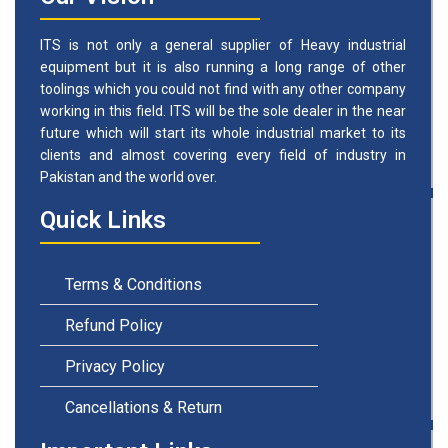
ITS is not only a general supplier of Heavy industrial
equipment but it is also running a long range of other
toolings which you could not find with any other company
working in this field. ITS will be the sole dealer in the near
future which will start its whole industrial market to its
clients and almost covering every field of industry in
Pakistan and the world over.
Quick Links
Terms & Conditions
Refund Policy
Privacy Policy
Cancellations & Return