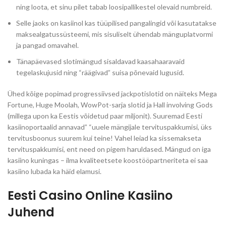
ning loota, et sinu pilet tabab loosipallikestel olevaid numbreid.
Selle jaoks on kasiinol kas tüüpilised pangalingid või kasutatakse
maksealgatussüsteemi, mis sisuliselt ühendab mänguplatvormi
ja pangad omavahel.
Tänapäevased slotimängud sisaldavad kaasahaaravaid
tegelaskujusid ning “räägivad” suisa põnevaid lugusid.
Ühed kõige popimad progressiivsed jackpotislotid on näiteks Mega
Fortune, Huge Moolah, WowPot-sarja slotid ja Hall involving Gods
(millega upon ka Eestis võidetud paar miljonit). Suuremad Eesti
kasiinoportaalid annavad” “uuele mängijale tervituspakkumisi, üks
tervitusboonus suurem kui teine! Vahel leiad ka sissemakseta
tervituspakkumisi, ent need on pigem haruldased. Mängud on iga
kasiino kuningas – ilma kvaliteetsete koostööpartneriteta ei saa
kasiino lubada ka häid elamusi.
Eesti Casino Online Kasiino
Juhend