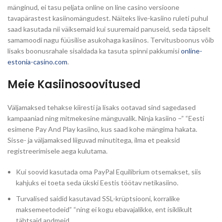
mänginud, ei tasu peljata online on line casino versioone
tavapärastest kasiinomängudest. Näiteks live-kasiino ruleti puhul
saad kasutada nii väiksemaid kui suuremaid panuseid, seda täpselt
samamoodi nagu füüsilise asukohaga kasiinos. Tervitusboonus võib
lisaks boonusrahale sisaldada ka tasuta spinni pakkumisi
online-
estonia-casino.com
.
Meie Kasiinosoovitused
Väljamaksed tehakse kiiresti ja lisaks ootavad sind sagedased
kampaaniad ning mitmekesine mänguvalik. Ninja kasiino –” “Eesti
esimene Pay And Play kasiino, kus saad kohe mängima hakata.
Sisse- ja väljamaksed liiguvad minutitega, ilma et peaksid
registreerimisele aega kulutama.
Kui soovid kasutada oma PayPal Equilibrium otsemakset, siis
kahjuks ei toeta seda ükski Eestis töötav netikasiino.
Turvalised saidid kasutavad SSL-krüptsiooni, korralike
maksemeetodeid” “ning ei kogu ebavajalikke, ent isiklikult
tähtsaid andmeid.