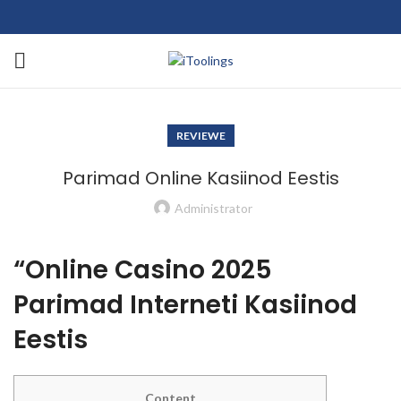
REVIEWE
Parimad Online Kasiinod Eestis
Administrator
“Online Casino 2025 ️
Parimad Interneti Kasiinod
Eestis
Content