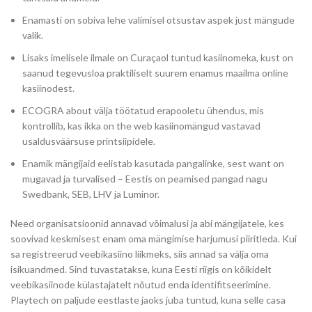
Enamasti on sobiva lehe valimisel otsustav aspek just mängude
valik.
Lisaks imelisele ilmale on Curaçaol tuntud kasiinomeka, kust on
saanud tegevusloa praktiliselt suurem enamus maailma online
kasiinodest.
ECOGRA about välja töötatud erapooletu ühendus, mis
kontrollib, kas ikka on the web kasiinomängud vastavad
usaldusväärsuse printsiipidele.
Enamik mängijaid eelistab kasutada pangalinke, sest want on
mugavad ja turvalised – Eestis on peamised pangad nagu
Swedbank, SEB, LHV ja Luminor.
Need organisatsioonid annavad võimalusi ja abi mängijatele, kes
soovivad keskmisest enam oma mängimise harjumusi piiritleda. Kui
sa registreerud veebikasiino liikmeks, siis annad sa välja oma
isikuandmed. Sind tuvastatakse, kuna Eesti riigis on kõikidelt
veebikasiinode külastajatelt nõutud enda identifitseerimine.
Playtech on paljude eestlaste jaoks juba tuntud, kuna selle casa