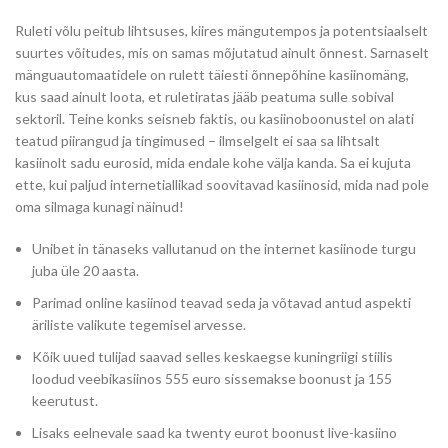
Ruleti võlu peitub lihtsuses, kiires mängutempos ja potentsiaalselt
suurtes võitudes, mis on samas mõjutatud ainult õnnest. Sarnaselt
mänguautomaatidele on rulett täiesti õnnepõhine kasiinomäng,
kus saad ainult loota, et ruletiratas jääb peatuma sulle sobival
sektoril. Teine konks seisneb faktis, ou kasiinoboonustel on alati
teatud piirangud ja tingimused – ilmselgelt ei saa sa lihtsalt
kasiinolt sadu eurosid, mida endale kohe välja kanda. Sa ei kujuta
ette, kui paljud internetiallikad soovitavad kasiinosid, mida nad pole
oma silmaga kunagi näinud!
Unibet in tänaseks vallutanud on the internet kasiinode turgu
juba üle 20 aasta.
Parimad online kasiinod teavad seda ja võtavad antud aspekti
äriliste valikute tegemisel arvesse.
Kõik uued tulijad saavad selles keskaegse kuningriigi stiilis
loodud veebikasiinos 555 euro sissemakse boonust ja 155
keerutust.
Lisaks eelnevale saad ka twenty eurot boonust live-kasiino