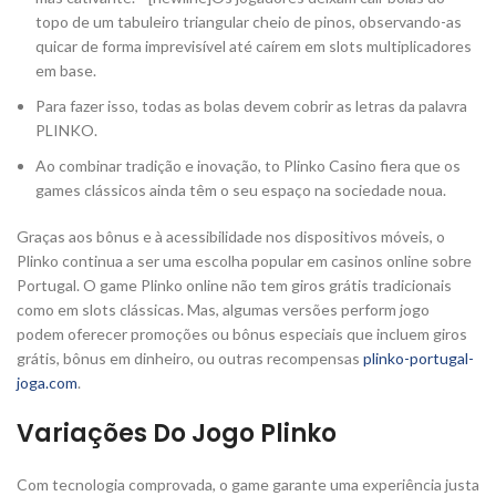
topo de um tabuleiro triangular cheio de pinos, observando-as
quicar de forma imprevisível até caírem em slots multiplicadores
em base.
Para fazer isso, todas as bolas devem cobrir as letras da palavra
PLINKO.
Ao combinar tradição e inovação, to Plinko Casino fiera que os
games clássicos ainda têm o seu espaço na sociedade noua.
Graças aos bônus e à acessibilidade nos dispositivos móveis, o
Plinko continua a ser uma escolha popular em casinos online sobre
Portugal. O game Plinko online não tem giros grátis tradicionais
como em slots clássicas. Mas, algumas versões perform jogo
podem oferecer promoções ou bônus especiais que incluem giros
grátis, bônus em dinheiro, ou outras recompensas
plinko-portugal-
joga.com
.
Variações Do Jogo Plinko
Com tecnologia comprovada, o game garante uma experiência justa