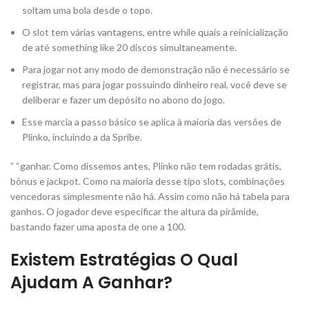
soltam uma bola desde o topo.
O slot tem várias vantagens, entre while quais a reinicialização
de até something like 20 discos simultaneamente.
Para jogar not any modo de demonstração não é necessário se
registrar, mas para jogar possuindo dinheiro real, você deve se
deliberar e fazer um depósito no abono do jogo.
Esse marcia a passo básico se aplica à maioria das versões de
Plinko, incluindo a da Spribe.
” “ganhar. Como dissemos antes, Plinko não tem rodadas grátis,
bônus e jackpot. Como na maioria desse tipo slots, combinações
vencedoras simplesmente não há. Assim como não há tabela para
ganhos. O jogador deve especificar the altura da pirâmide,
bastando fazer uma aposta de one a 100.
Existem Estratégias O Qual
Ajudam A Ganhar?