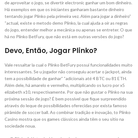
de aproveitar o jogo, se divertir electronic ganhar um bom dinheiro.
Há exemplos em que os iniciantes ganharam bastante dinheiro
tentando jogar Plinko pela primeira vez. Além para jogar a dinheiro”
“actual, existe o metodo demo Plinko, la cual ajuda a oír as regras
do jogo, entender melhor a mecânica ou apenas se entreter. O que
há no Plinko BetFury, que não está em outras versões do jogo?
Devo, Então, Jogar Plinko?
Vale ressaltar la cual o Plinko BetFury possui funcionalidades muito
interessantes. Se u jogador não conseguiu acertar o jackpot, ainda
tem a possibilidade de ganhar” “adicionais até 4 BTC ou 81 ETH.
Além dele, há amarelo e vermelho, multiplicando os lucro por x5
elizabeth x10, respectivamente. Por que não gustar o Plinko na sua
próxima sessão de jogo? É bem possível que fique surpreendido
através do leque de possibilidades oferecidas por exista famoso
pirâmide de soccer ball. Ao combinar tradição e inovação, to Plinko
Casino mostra que os games clássicos ainda têm o seu sitio na
sociedade noua.