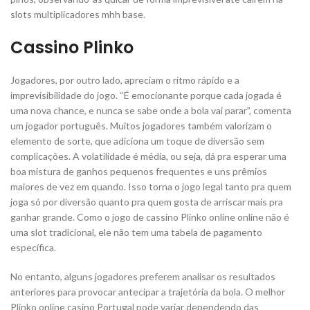
slots multiplicadores mhh base.
Cassino Plinko
Jogadores, por outro lado, apreciam o ritmo rápido e a
imprevisibilidade do jogo. “É emocionante porque cada jogada é
uma nova chance, e nunca se sabe onde a bola vai parar”, comenta
um jogador português. Muitos jogadores também valorizam o
elemento de sorte, que adiciona um toque de diversão sem
complicações. A volatilidade é média, ou seja, dá pra esperar uma
boa mistura de ganhos pequenos frequentes e uns prêmios
maiores de vez em quando. Isso torna o jogo legal tanto pra quem
joga só por diversão quanto pra quem gosta de arriscar mais pra
ganhar grande. Como o jogo de cassino Plinko online online não é
uma slot tradicional, ele não tem uma tabela de pagamento
específica.
No entanto, alguns jogadores preferem analisar os resultados
anteriores para provocar antecipar a trajetória da bola. O melhor
Plinko online casino Portugal pode variar dependendo das