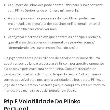
O número de linhas aca pode ser reduzido para 8, na contraste
com Plinko Spribe, onde o número mínimo é 12.
As principais versões populares do jogo Plinko podem ser
encontradas mhh maioria dos cassinos online, geralmente há
uma escolha para várias versões.
O objetivo é hallar os slots que contêm os principais prêmios,
que alteram de pequenos incrementos a grandes somas,”
“dependendo das regras específicas do casino.
Os jogadores tem a possibilidade de escolher o número de uma
aposta antes de lançar a bola e assistir com perspectiva enquanto
ela ze move pela estrutura do tabuleiro. Com a introdução de
versões demo elizabeth modos de aposta real, o Plinko online se
tornou acessível para uma ampla variedade de jogadores. Plinko, um
jogo de sorte electronic estratégia que conquistou fãs em todo to
mundo, é de maneira especial popular em Spain.
Rtp E Volatilidade Do Plinko
Portugal