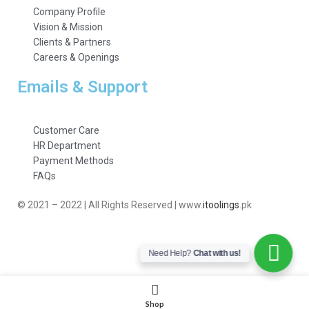
Company Profile
Vision & Mission
Clients & Partners
Careers & Openings
Emails & Support
Customer Care
HR Department
Payment Methods
FAQs
© 2021 – 2022 | All Rights Reserved | www.
itoolings
.pk
Need Help?
Chat with us!
Shop