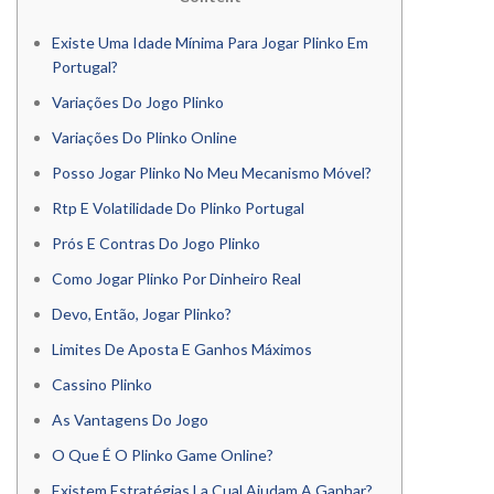
Existe Uma Idade Mínima Para Jogar Plinko Em
Portugal?
Variações Do Jogo Plinko
Variações Do Plinko Online
Posso Jogar Plinko No Meu Mecanismo Móvel?
Rtp E Volatilidade Do Plinko Portugal
Prós E Contras Do Jogo Plinko
Como Jogar Plinko Por Dinheiro Real
Devo, Então, Jogar Plinko?
Limites De Aposta E Ganhos Máximos
Cassino Plinko
As Vantagens Do Jogo
O Que É O Plinko Game Online?
Existem Estratégias La Cual Ajudam A Ganhar?