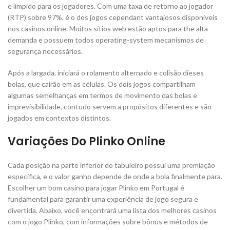
e límpido para os jogadores. Com uma taxa de retorno ao jogador
(RTP) sobre 97%, é o dos jogos cependant vantajosos disponíveis
nos casinos online. Muitos sítios web estão aptos para the alta
demanda e possuem todos operating-system mecanismos de
segurança necessários.
Após a largada, iniciará o rolamento alternado e colisão dieses
bolas, que cairão em as células. Os dois jogos compartilham
algumas semelhanças em termos de movimento das bolas e
imprevisibilidade, contudo servem a propósitos diferentes e são
jogados em contextos distintos.
Variações Do Plinko Online
Cada posição na parte inferior do tabuleiro possui uma premiação
específica, e o valor ganho depende de onde a bola finalmente para.
Escolher um bom casino para jogar Plinko em Portugal é
fundamental para garantir uma experiência de jogo segura e
divertida. Abaixo, você encontrará uma lista dos melhores casinos
com o jogo Plinko, com informações sobre bônus e métodos de