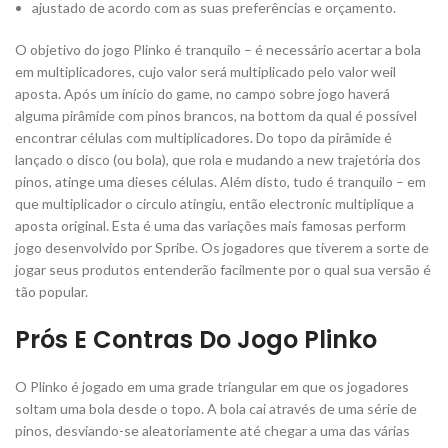
ajustado de acordo com as suas preferências e orçamento.
O objetivo do jogo Plinko é tranquilo – é necessário acertar a bola
em multiplicadores, cujo valor será multiplicado pelo valor weil
aposta. Após um início do game, no campo sobre jogo haverá
alguma pirâmide com pinos brancos, na bottom da qual é possível
encontrar células com multiplicadores. Do topo da pirâmide é
lançado o disco (ou bola), que rola e mudando a new trajetória dos
pinos, atinge uma dieses células. Além disto, tudo é tranquilo – em
que multiplicador o circulo atingiu, então electronic multiplique a
aposta original. Esta é uma das variações mais famosas perform
jogo desenvolvido por Spribe. Os jogadores que tiverem a sorte de
jogar seus produtos entenderão facilmente por o qual sua versão é
tão popular.
Prós E Contras Do Jogo Plinko
O Plinko é jogado em uma grade triangular em que os jogadores
soltam uma bola desde o topo. A bola cai através de uma série de
pinos, desviando-se aleatoriamente até chegar a uma das várias