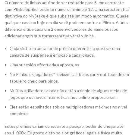
O número de linhas aqui pode ser reduzido para 8, em contraste
com Plinko Spribe, onde to número mínimo é 12. Uma característica
distintiva do MyStake é que subsiste um modo automático. Quase
qualquer cassino hoje em dia você pode encontrar o Plinko. A única
diferença é que cada um 2 desenvolvedores do game buscou
adicionar engin que tornassem tua versão única.
Cada slot tem um valor de prêmio diferente, o que traz uma
camada de suspense e emoção a cada jogada.
Uma sucesión efectuada a aposta, os
No Plinko, os jogadores” “deixam cair bolas carry out topo de um
tabuleiro cheio para pinos.
Muitos utilizadores ainda não estão a doble de alguns meios de
jogos que os novos internet casinos online proporcionam.
Eles estão espalhados sob os multiplicadores máximos no nível
complexo.
Estes prémios variam consoante a posição, podendo chegar até
aos 1. 000x. Eu gosto disto no slot gráficos legais e física muito