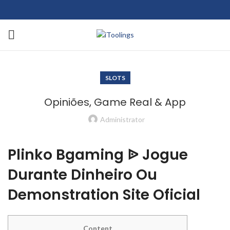
SLOTS
Opiniões, Game Real & App
Administrator
Plinko Bgaming ᐉ Jogue
Durante Dinheiro Ou
Demonstration Site Oficial
Content