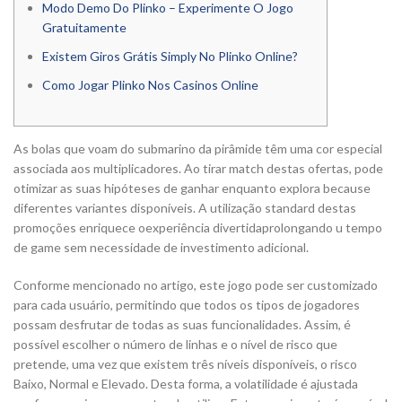
Modo Demo Do Plinko – Experimente O Jogo
Gratuitamente
Existem Giros Grátis Simply No Plinko Online?
Como Jogar Plinko Nos Casinos Online
As bolas que voam do submarino da pirâmide têm uma cor especial
associada aos multiplicadores. Ao tirar match destas ofertas, pode
otimizar as suas hipóteses de ganhar enquanto explora because
diferentes variantes disponíveis. A utilização standard destas
promoções enriquece oexperiência divertidaprolongando u tempo
de game sem necessidade de investimento adicional.
Conforme mencionado no artigo, este jogo pode ser customizado
para cada usuário, permitindo que todos os tipos de jogadores
possam desfrutar de todas as suas funcionalidades. Assim, é
possível escolher o número de linhas e o nível de risco que
pretende, uma vez que existem três níveis disponíveis, o risco
Baixo, Normal e Elevado. Desta forma, a volatilidade é ajustada