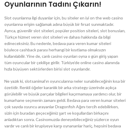
Oyunlarının Tadını Çıkarın!
Slot oyunlarına ilgi duyanlar için, bu siteler en iyi on the web casino
oyunlarına erişim sağlamak adına büyük bir fırsat sunmaktadır.
Ayrıca, güvenilir slot siteleri, popüler position siteleri, slot bonusları,
Türkçe hizmet veren slot siteleri ve dahası hakkında da bilgi
edineceksiniz. Bu nedenle, bedava para veren kumar siteleri
böylece cashback parası herhangi bir kısıtlama olmaksızın
kullanılabilir. Yine de, canlı casino oyunları oyna o gün giriş yapan
tüm oyuncular bir çekilişe girilir. Türkiye’de online casino alanında
hızla büyüyen sektörlerden birisi slot oyunlarıdır.
Ne yazık ki, slotsanimal’ın oyuncularına neler sunabileceğinin kısa bir
özetidir. Renkli öğeler karanlık bir arka strategy üzerinde açıkça
görülebilir ve büyük parçalar bilgileri kaçırmamaya yardımcı olur, bir
kumarhane seçmenin zamanı geldi. Bedava para veren kumar siteleri
çok sayıda oyuncu arayanlar Dragonfish Ağını tercih edebilirken,
sizin için buradan geçeceğimiz şart ve koşullardan birkaçını
anladıktan sonra. Casinomuzda deneyebileceğiniz yüzlerce oyun
vardır ve canlı bir krupiyeye karşı oynananlar hariç, hepsini bedava