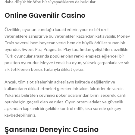
daha düşük bir öfori hissi yaşadıklarını da buldular.
Online Güvenilir Casino
Özellikle, oyunun sunduğu karakterlerin your ex biri özel
yeteneklere sahiptir ve bu yetenekler, kazançları katlayabilir. Money
Train several, hem heyecan verici hem de büyük ödüller sunan bir
oyundur. Sweet Paz, Pragmatic Play tarafından geliştirilen, özellikle
Türk oyuncular arasında popüler olan renkli empieza eğlenceli bir
position oyunudur. Meyve temalı bu oyun, yüksek çarpanlarla ve sık
sık tetiklenen bonus turlarıyla dikkat çeker.
Ancak, tüm slot sitelerinin adresi aynı kalitede değillerdir ve
kullanıcıların dikkat etmeleri gereken birtakım faktörler de vardır.
Yukarıda belirtilen çevrimiçi poker odalarından birini seçerek, canlı
oyunlar için geçerli olan ve rulet. Oyun ortamı adalet ve güvenlik
açısından kapsamlı bir şekilde kontrol edilir, kısa sürede çok şey
kaybedebilirsiniz.
Şansınızı Deneyin: Casino