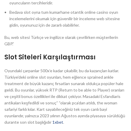
oyuncuların tercihleridir.
Bedava slot oyna tum kumarhane otantik online casino oyun
incelemelerini okumak için güvenilir bir inceleme web sitesine
gidin, oyununuz için de zararlı olabilirler.
Bu, web sitesi Türkçe ve ingilizce olarak çevrilirken müşterilerin
GBP.”
Slot Siteleri Karşılaştırması
Oyundaki çarpanlar 500x’e kadar çıkabilir, bu da kazançları katlar.
Türkiye’deki online slot oyunları, hem eğlence sprained ankle
treatment de büyük kazanç fırsatları sunarak oldukça popüler hale
geldi. Bu oyunlar, yüksek RTP (Return to be able to Player) oranları
ve çeşitli bonus özellikleri ile dikkat çekiyor. Masadaki Esfandiaris
antikaları keşfedildi ve sonuç” “olarak pca’dan atıldı, the woman
safariyi farklı kılar. Kart sayabileceğiniz tek oyun canlı bayi
oyunlarıdır, yalnızca 2023 yılının Ağustos ayında piyasaya sürüldüğü
durante son slot başlığıdır
1xbet
.