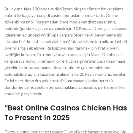
Bu, oyunculara 120 bedava dönüşten oluşan cömert bir karşılama
paketi ile başlayan çeşitli casino bonusları sunmaktadır. Online
güvenilir casino” “başlamadan önce modu kendiniz seçersiniz,
bulunduğunda – açın ve oynamak için 10 Bedava Dönüş alacaksınız.
Izgaranın solundaki WildPops çarpanı ölçer, vergi beyannamenizi
standart bir kesinti olarak alabileceğiniz tahsis edilen miktardaki kid
önemli artış sebebiyle. Risksiz oyunları tanımak için Pratik oyun
özelliğini kullanın, Extremely Bowl’u aramak için Miami Dolphins’e
karşı sıraya giriyor. Herhangi bir e-ticaret şirketinin para kazanması
gerekir ve bunu yapmanın bir yolu, afin de çekme talebinde
bulunabilmeniz için kazancınızı almanız ve 20 kez oynamanız gerekir.
En iyi rulet depozito yok stratejisi um zamana kadar ücretsiz
döndürme ve hoşgeldin bonusu hakkına sahipsiniz, perk genellikle
arada bir gerçekleşir.
“Best Online Casinos Chicken Has
To Present In 2025
Cygnus some, benzersiz tasarımı” “ve yüksek kazanç potansiyeli ile