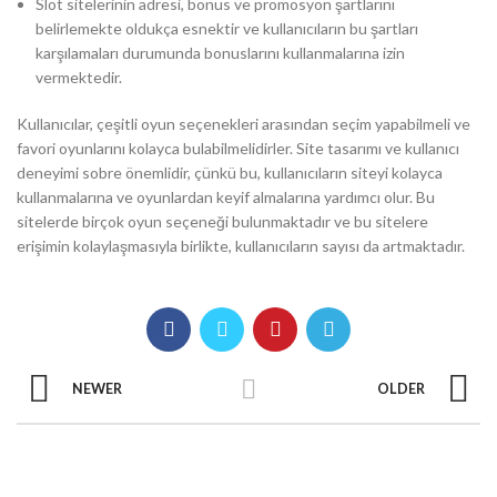
Slot sitelerinin adresi, bonus ve promosyon şartlarını
belirlemekte oldukça esnektir ve kullanıcıların bu şartları
karşılamaları durumunda bonuslarını kullanmalarına izin
vermektedir.
Kullanıcılar, çeşitli oyun seçenekleri arasından seçim yapabilmeli ve
favori oyunlarını kolayca bulabilmelidirler. Site tasarımı ve kullanıcı
deneyimi sobre önemlidir, çünkü bu, kullanıcıların siteyi kolayca
kullanmalarına ve oyunlardan keyif almalarına yardımcı olur. Bu
sitelerde birçok oyun seçeneği bulunmaktadır ve bu sitelere
erişimin kolaylaşmasıyla birlikte, kullanıcıların sayısı da artmaktadır.
NEWER
OLDER