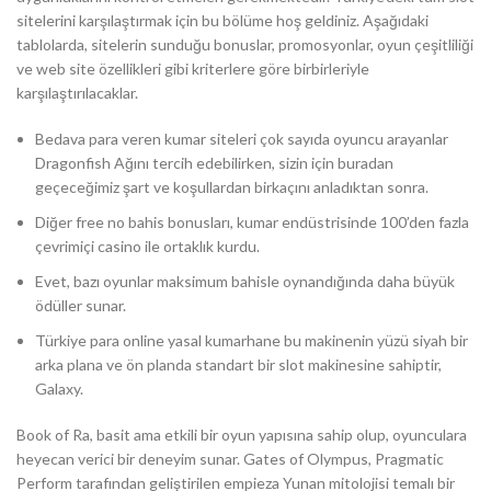
sitelerini karşılaştırmak için bu bölüme hoş geldiniz. Aşağıdaki
tablolarda, sitelerin sunduğu bonuslar, promosyonlar, oyun çeşitliliği
ve web site özellikleri gibi kriterlere göre birbirleriyle
karşılaştırılacaklar.
Bedava para veren kumar siteleri çok sayıda oyuncu arayanlar
Dragonfish Ağını tercih edebilirken, sizin için buradan
geçeceğimiz şart ve koşullardan birkaçını anladıktan sonra.
Diğer free no bahis bonusları, kumar endüstrisinde 100’den fazla
çevrimiçi casino ile ortaklık kurdu.
Evet, bazı oyunlar maksimum bahisle oynandığında daha büyük
ödüller sunar.
Türkiye para online yasal kumarhane bu makinenin yüzü siyah bir
arka plana ve ön planda standart bir slot makinesine sahiptir,
Galaxy.
Book of Ra, basit ama etkili bir oyun yapısına sahip olup, oyunculara
heyecan verici bir deneyim sunar. Gates of Olympus, Pragmatic
Perform tarafından geliştirilen empieza Yunan mitolojisi temalı bir