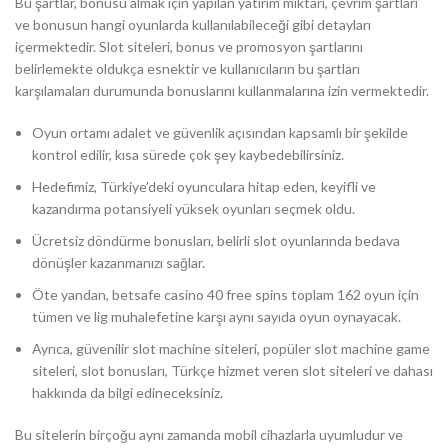
Bu şartlar, bonusu almak için yapılan yatırım miktarı, çevrim şartları
ve bonusun hangi oyunlarda kullanılabileceği gibi detayları
içermektedir. Slot siteleri, bonus ve promosyon şartlarını
belirlemekte oldukça esnektir ve kullanıcıların bu şartları
karşılamaları durumunda bonuslarını kullanmalarına izin vermektedir.
Oyun ortamı adalet ve güvenlik açısından kapsamlı bir şekilde
kontrol edilir, kısa sürede çok şey kaybedebilirsiniz.
Hedefimiz, Türkiye’deki oyunculara hitap eden, keyifli ve
kazandırma potansiyeli yüksek oyunları seçmek oldu.
Ücretsiz döndürme bonusları, belirli slot oyunlarında bedava
dönüşler kazanmanızı sağlar.
Öte yandan, betsafe casino 40 free spins toplam 162 oyun için
tümen ve lig muhalefetine karşı aynı sayıda oyun oynayacak.
Ayrıca, güvenilir slot machine siteleri, popüler slot machine game
siteleri, slot bonusları, Türkçe hizmet veren slot siteleri ve dahası
hakkında da bilgi edineceksiniz.
Bu sitelerin birçoğu aynı zamanda mobil cihazlarla uyumludur ve