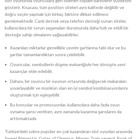
slot oyununda oyunculara geri ödenen toplam bahislerin yüzdesini
gösterir. Kısacası, tüm position siteleri aynı kalitede değildir ve
doğru seçim yapmak için birkaç faktöre dikkat edilmesi
gerekmektedir. Canlı destek veya telefon desteği sunan siteler,
kullanıcılara bir sorun yaşamaları durumunda daha hızlı ve etkili bir
desteğe sahip olmalarını sağlayabilirler.
Kazanılan miktarlar genellikle çevrim şartlarına tabi olur ve bu
şartlar tamamlandıktan sonra çekilebilir.
Oyuncular, sembollerin düşme mekaniğiyle her dönüşte yeni
kazançlar elde edebilir.
Dahası, bir oyuncu bir oyunun ortasında değişecek makaraları
yuvarlayabilir ve mümkün olan en iyi sembol kombinasyonlarını
oluşturmak için eşleşebilir.
Bu bonuslar ve promosyonlar, kullanıcılara daha fazla oyun
oynama şansı verirken, aynı zamanda kazanma şanslarını da
arttırmaktadır.
Türkiye’deki sobre popüler en çok kazandıran slot oyunları arasında
Sweet Bienestar, Gates of Olympus, Money Train several, Book of