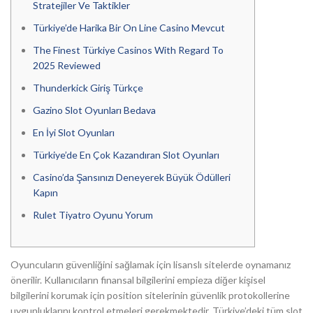
Stratejiler Ve Taktikler
Türkiye’de Harika Bir On Line Casino Mevcut
The Finest Türkiye Casinos With Regard To
2025 Reviewed
Thunderkick Giriş Türkçe
Gazino Slot Oyunları Bedava
En İyi Slot Oyunları
Türkiye’de En Çok Kazandıran Slot Oyunları
Casino’da Şansınızı Deneyerek Büyük Ödülleri
Kapın
Rulet Tiyatro Oyunu Yorum
Oyuncuların güvenliğini sağlamak için lisanslı sitelerde oynamanız
önerilir. Kullanıcıların finansal bilgilerini empieza diğer kişisel
bilgilerini korumak için position sitelerinin güvenlik protokollerine
uygunluklarını kontrol etmeleri gerekmektedir. Türkiye’deki tüm slot