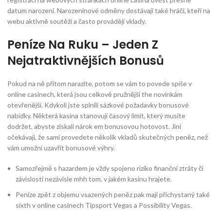
datum narození. Narozeninové odměny dostávají také hráči, kteří na
webu aktivně soutěží a často provádějí vklady.
Peníze Na Ruku – Jeden Z
Nejatraktivnějších Bonusů
Pokud na ně přitom narazíte, potom se vám to povede spíše v
online casinech, která jsou celkově pružnější the novinkám
otevřenější. Kdykoli jste splnili sázkové požadavky bonusové
nabídky. Některá kasina stanovují časový limit, který musíte
dodržet, abyste získali nárok em bonusovou hotovost. Jiní
očekávají, že sami provedete několik vkladů skutečných peněz, než
vám umožní uzavřít bonusové výhry.
Samozřejmě s hazardem je vždy spojeno riziko finanční ztráty či
závislosti nezávisle mhh tom, v jakém kasinu hrajete.
Peníze zpět z objemu vsazených peněz pak mají přichystaný také
sixth v online casinech Tipsport Vegas a Possibility Vegas.