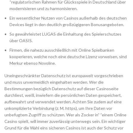
“regulatorischen Rahmen für Glücksspiele in Deutschland über
modernisieren und zu harmonisieren.
Ein wesentlicher Nutzen von Casinos außerhalb des deutschen
Devices liegt in den deutlich großzügigeren Bonusangeboten.
So gewährleistet LUGAS die Einhaltung des Spielerschutzes
über OASIS.
Firmen, die nahezu ausschließlich mit Online Spielbanken
kooperieren, welche noch eine deutsche Lizenz vorweisen, sind
Merkur ebenso Novoline.
Uneingeschränkter Datenschutz ist europaweit vorgeschrieben
und muss unvermeidlich eingehalten werden. Wer die
Bestimmungen bezüglich Datenschutz auf dieser Casinoseite
durchliest, weiß, inwiefern die persönlichen Daten gespeichert,
aufbewahrt und verwendet werden. Achten Sie zudem auf eine
unkomplizierte Verbindung (z. M. https), um Ihre Daten vor
unbefugtem Zugriff zu schützen. Wer als Zocker in” “einem Online
Casino spielt, will immer zuverlässig unterwegs sein. Ein wichtiger
Grund für die Wahl eins sicheren Casinos ist auch der Schutz vor