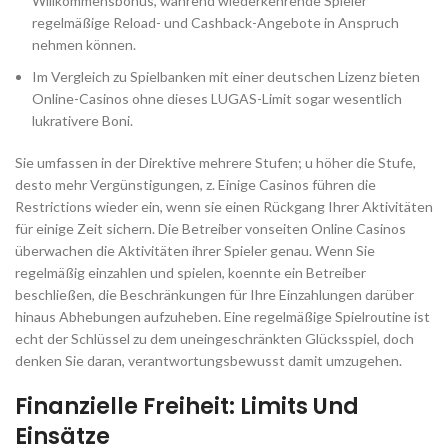
Willkommensbonus, während wiederkehrende Spieler
regelmäßige Reload- und Cashback-Angebote in Anspruch
nehmen können.
Im Vergleich zu Spielbanken mit einer deutschen Lizenz bieten
Online-Casinos ohne dieses LUGAS-Limit sogar wesentlich
lukrativere Boni.
Sie umfassen in der Direktive mehrere Stufen; u höher die Stufe,
desto mehr Vergünstigungen, z. Einige Casinos führen die
Restrictions wieder ein, wenn sie einen Rückgang Ihrer Aktivitäten
für einige Zeit sichern. Die Betreiber vonseiten Online Casinos
überwachen die Aktivitäten ihrer Spieler genau. Wenn Sie
regelmäßig einzahlen und spielen, koennte ein Betreiber
beschließen, die Beschränkungen für Ihre Einzahlungen darüber
hinaus Abhebungen aufzuheben. Eine regelmäßige Spielroutine ist
echt der Schlüssel zu dem uneingeschränkten Glücksspiel, doch
denken Sie daran, verantwortungsbewusst damit umzugehen.
Finanzielle Freiheit: Limits Und
Einsätze