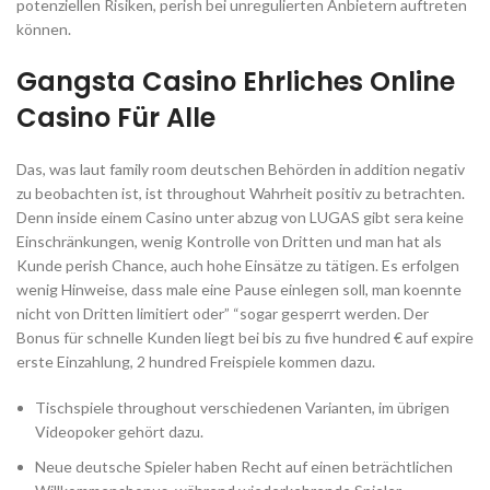
potenziellen Risiken, perish bei unregulierten Anbietern auftreten
können.
Gangsta Casino Ehrliches Online
Casino Für Alle
Das, was laut family room deutschen Behörden in addition negativ
zu beobachten ist, ist throughout Wahrheit positiv zu betrachten.
Denn inside einem Casino unter abzug von LUGAS gibt sera keine
Einschränkungen, wenig Kontrolle von Dritten und man hat als
Kunde perish Chance, auch hohe Einsätze zu tätigen. Es erfolgen
wenig Hinweise, dass male eine Pause einlegen soll, man koennte
nicht von Dritten limitiert oder” “sogar gesperrt werden. Der
Bonus für schnelle Kunden liegt bei bis zu five hundred € auf expire
erste Einzahlung, 2 hundred Freispiele kommen dazu.
Tischspiele throughout verschiedenen Varianten, im übrigen
Videopoker gehört dazu.
Neue deutsche Spieler haben Recht auf einen beträchtlichen