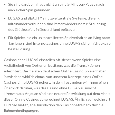
Sie sind darüber hinaus nicht an eine 5-Minuten-Pause nach
man sicher Spin gebunden.
LUGAS und BEAUTY sind zwei zentrale Systeme, die eng
miteinander verbunden sind immer wieder und zur Steuerung
des Glücksspiels in Deutschland beitragen.
Für Spieler, die ein unkontrolliertes Spielverhalten an living room
Tag legen, sind Internetcasinos ohne LUGAS sicher nicht expire
beste Lösung.
Casinos ohne LUGAS einstellen oft sicher, wenn Spieler eine
Vielfältigkeit von Optionen besitzen, was die Transaktionen
erleichtert. Die meisten deutschen Online Casino-Spieler haben
inzwischen wirklich einmal von unserem Konzept eines Online
Casinos ohne LUGAS gehört. In dem Test geben wir Ihnen einen
Überblick darüber, was das Casino ohne LUGAS ausmacht.
Lizenzen aus Anjouan sind eine neuere Entwicklung auf dem Markt
dieser Online Casinos abgerechnet LUGAS. Ähnlich auf welche art
Curacao bietet jene Jurisdiktion den Casinobetreibern flexible
Rahmenbedingungen.