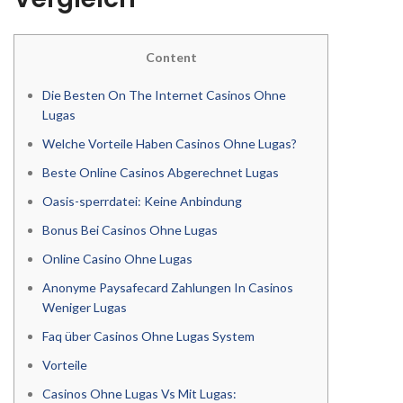
Content
Die Besten On The Internet Casinos Ohne
Lugas
Welche Vorteile Haben Casinos Ohne Lugas?
Beste Online Casinos Abgerechnet Lugas
Oasis-sperrdatei: Keine Anbindung
Bonus Bei Casinos Ohne Lugas
Online Casino Ohne Lugas
Anonyme Paysafecard Zahlungen In Casinos
Weniger Lugas
Faq über Casinos Ohne Lugas System
Vorteile
Casinos Ohne Lugas Vs Mit Lugas: