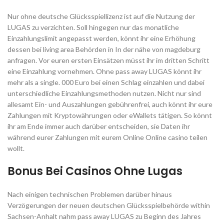
Nur ohne deutsche Glücksspiellizenz ist auf die Nutzung der
LUGAS zu verzichten. Soll hingegen nur das monatliche
Einzahlungslimit angepasst werden, könnt ihr eine Erhöhung
dessen bei living area Behörden in In der nähe von magdeburg
anfragen. Vor euren ersten Einsätzen müsst ihr im dritten Schritt
eine Einzahlung vornehmen. Ohne pass away LUGAS könnt ihr
mehr als a single. 000 Euro bei einen Schlag einzahlen und dabei
unterschiedliche Einzahlungsmethoden nutzen. Nicht nur sind
allesamt Ein- und Auszahlungen gebührenfrei, auch könnt ihr eure
Zahlungen mit Kryptowährungen oder eWallets tätigen. So könnt
ihr am Ende immer auch darüber entscheiden, sie Daten ihr
während eurer Zahlungen mit eurem Online Online casino teilen
wollt.
Bonus Bei Casinos Ohne Lugas
Nach einigen technischen Problemen darüber hinaus
Verzögerungen der neuen deutschen Glücksspielbehörde within
Sachsen-Anhalt nahm pass away LUGAS zu Beginn des Jahres