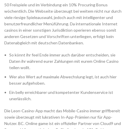
50 Freispiele und im Verbindung ein 10% Procuring Bonus
wöchentlich. Die Webseite überzeugt bei weitem nicht nur durch
viele riesige Spieleauswahl, jedoch auch mit intelligenter und
benutzerfreundlicher Menüführung. Da internationale Internet
casinos in einer sonstigen Jurisdiktion operieren ebenso somit
anderen Gesetzen und Vorschriften unterliegen, erfolgt kein
Datenabgleich mit deutschen Datenbanken.
So könnt ihr feel Ende immer auch darüber entscheiden, sie
Daten ihr während eurer Zahlungen mit eurem Online Casino
teilen wollt.
Wer also Wert auf maximale Abwechslung legt, ist auch hier
besser aufgehoben.
Ein belly erreichbarer und kompetenter Kundenservice ist
unerlässlich.
Die Leon-Casino-App macht das Mobile-Casino immer griffbereit
sowie überzeugt mit lukrativen In-App-Prämien nur für App-
Nutzer. BC. Online game ist ein offizieller Partner von Cloud9 und