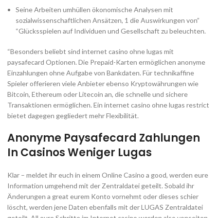
Seine Arbeiten umhüllen ökonomische Analysen mit
sozialwissenschaftlichen Ansätzen, 1 die Auswirkungen von”
“Glücksspielen auf Individuen und Gesellschaft zu beleuchten.
“Besonders beliebt sind internet casino ohne lugas mit
paysafecard Optionen. Die Prepaid-Karten ermöglichen anonyme
Einzahlungen ohne Aufgabe von Bankdaten. Für technikaffine
Spieler offerieren viele Anbieter ebenso Kryptowährungen wie
Bitcoin, Ethereum oder Litecoin an, die schnelle und sichere
Transaktionen ermöglichen. Ein internet casino ohne lugas restrict
bietet dagegen gegliedert mehr Flexibilität.
Anonyme Paysafecard Zahlungen
In Casinos Weniger Lugas
Klar – meldet ihr euch in einem Online Casino a good, werden eure
Information umgehend mit der Zentraldatei geteilt. Sobald ihr
Änderungen a great eurem Konto vornehmt oder dieses schier
löscht, werden jene Daten ebenfalls mit der LUGAS Zentraldatei
geteilt. All eure Schritte im Internet casino werden also vonseiten