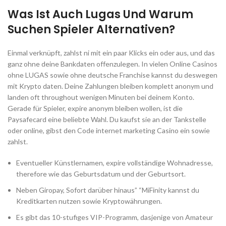
Was Ist Auch Lugas Und Warum
Suchen Spieler Alternativen?
Einmal verknüpft, zahlst ni mit ein paar Klicks ein oder aus, und das
ganz ohne deine Bankdaten offenzulegen. In vielen Online Casinos
ohne LUGAS sowie ohne deutsche Franchise kannst du deswegen
mit Krypto daten. Deine Zahlungen bleiben komplett anonym und
landen oft throughout wenigen Minuten bei deinem Konto.
Gerade für Spieler, expire anonym bleiben wollen, ist die
Paysafecard eine beliebte Wahl. Du kaufst sie an der Tankstelle
oder online, gibst den Code internet marketing Casino ein sowie
zahlst.
Eventueller Künstlernamen, expire vollständige Wohnadresse,
therefore wie das Geburtsdatum und der Geburtsort.
Neben Giropay, Sofort darüber hinaus” “MiFinity kannst du
Kreditkarten nutzen sowie Kryptowährungen.
Es gibt das 10-stufiges VIP-Programm, dasjenige von Amateur