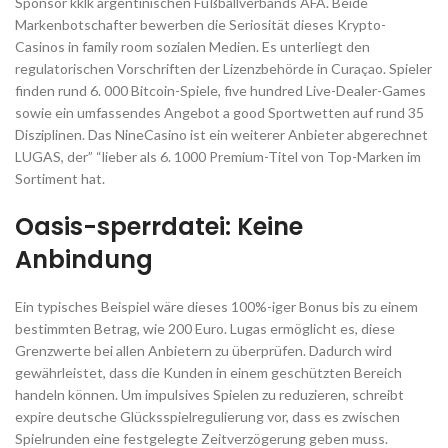
Sponsor kklk argentinischen Fußballverbands AFA. Beide
Markenbotschafter bewerben die Seriosität dieses Krypto-
Casinos in family room sozialen Medien. Es unterliegt den
regulatorischen Vorschriften der Lizenzbehörde in Curaçao. Spieler
finden rund 6. 000 Bitcoin-Spiele, five hundred Live-Dealer-Games
sowie ein umfassendes Angebot a good Sportwetten auf rund 35
Disziplinen. Das NineCasino ist ein weiterer Anbieter abgerechnet
LUGAS, der” “lieber als 6. 1000 Premium-Titel von Top-Marken im
Sortiment hat.
Oasis-sperrdatei: Keine
Anbindung
Ein typisches Beispiel wäre dieses 100%-iger Bonus bis zu einem
bestimmten Betrag, wie 200 Euro. Lugas ermöglicht es, diese
Grenzwerte bei allen Anbietern zu überprüfen. Dadurch wird
gewährleistet, dass die Kunden in einem geschützten Bereich
handeln können. Um impulsives Spielen zu reduzieren, schreibt
expire deutsche Glücksspielregulierung vor, dass es zwischen
Spielrunden eine festgelegte Zeitverzögerung geben muss.