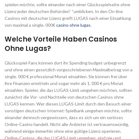
spielen möchte, sollte einander nach einer Glücksspielseite ohne
Lizenz jeder deutschen Behörden” “umblicken. In den On-line
Casinos mit deutscher Lizenz greift LUGAS nach einer Einzahlung
von maximal a single. 000€
casino ohne lugas
.
Welche Vorteile Haben Casinos
Ohne Lugas?
Glücksspiel-Fans können dort ihr Spending budget unbegrenzt
und ohne einen gesetzlich vorgeschriebenen Maximalbetrag von a
single. 000 € professional Monat einzahlen. Sie können frei über
ihre Finanzen ermitteln und sogar mehr als 1. 000 € pro Monat
einzahlen. Spieler, die das LUGAS-Limit umgehen möchten, sollten
zunächst die Vor- und Nachteile von deutschen Casinos ohne
LUGAS kennen. Wer dieses LUGAS-Limit durch den Besuch einer
sonstigen deutschen Internet-Spielbank umgehen möchte, sollte
einander dennoch vergewissern, dass es sich um ein seriöses
Online-Casino handelt. Nicht alle Anbieter ist vertrauenswürdig,
während einige immerhin ohne eine gültige Lizenz operieren.
Online-Casinos, die das LUGAS-Limit umgehen, sind nie und