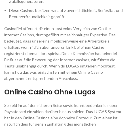
Zufallsgeneratoren.
Diese Casinos besitzen wir auf Zuversichtlichkeit, Seriosität und
Benutzerfreundlichkeit geprüft.
CasinoFM offeriert dir einen kostenlos Vergleich von On the
internet Casinos, durchgeführt mit reichhaltiger Expertise. Das
bedeutet, dass unsereins möglicherweise eine Arbeitskreis
erhalten, wenn i dich über unseren Link bei einem Casino
registrierst ebenso dort spielst. Diese Kommission hat keinerlei
Einfluss auf die Bewertung der Internet casinos, wir führen die
Tests unabhängig durch. Wenn du LUGAS umgehen möchtest,
kannst du das was einfachsten mit einem Online Casino
abgerechnet entsprechenden Anschluss.
Online Casino Ohne Lugas
So seid ihr auf der sicheren Seite sowie könnt bedenkenlos über
Paysafecard einzahlen darüber hinaus spielen. Das LUGAS System
hat in den Online Casinos eine doppelte Prozedur. Zum einen ist
natürlich dies für perish Einhaltung des monatlichen