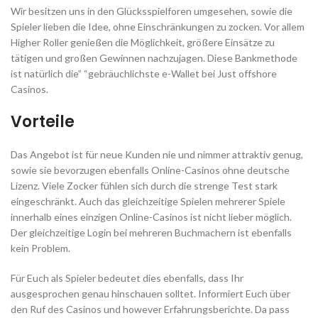
Wir besitzen uns in den Glücksspielforen umgesehen, sowie die
Spieler lieben die Idee, ohne Einschränkungen zu zocken. Vor allem
Higher Roller genießen die Möglichkeit, größere Einsätze zu
tätigen und großen Gewinnen nachzujagen. Diese Bankmethode
ist natürlich die” “gebräuchlichste e-Wallet bei Just offshore
Casinos.
Vorteile
Das Angebot ist für neue Kunden nie und nimmer attraktiv genug,
sowie sie bevorzugen ebenfalls Online-Casinos ohne deutsche
Lizenz. Viele Zocker fühlen sich durch die strenge Test stark
eingeschränkt. Auch das gleichzeitige Spielen mehrerer Spiele
innerhalb eines einzigen Online-Casinos ist nicht lieber möglich.
Der gleichzeitige Login bei mehreren Buchmachern ist ebenfalls
kein Problem.
Für Euch als Spieler bedeutet dies ebenfalls, dass Ihr
ausgesprochen genau hinschauen solltet. Informiert Euch über
den Ruf des Casinos und however Erfahrungsberichte. Da pass