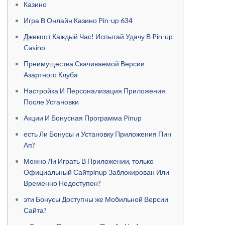
Казино
Игра В Онлайн Казино Pin-up 634
Джекпот Каждый Час! Испытай Удачу В Pin-up
Casino
Преимущества Скачиваемой Версии
Азартного Клуба
Настройка И Персонализация Приложения
После Установки
Акции И Бонусная Программа Pinup
есть Ли Бонусы и Установку Приложения Пин
Ап?
Можно Ли Играть В Приложении, только
Официальный Сайтpinup Заблокирован Или
Временно Недоступен?
эти Бонусы Доступны же Мобильной Версии
Сайта?