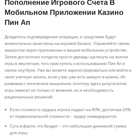
Пополнение Игрового Счета В
Мобильном Приложении Казино
Пин Ап
Дождитесь подтверждения операции, и средствам будут
моментально зачислены на игровой баланс. Управляйте своим
аккаунтом через приложение и вашем мобильном устройстве.
Затем достаточно полдела просто дважды щелкнуть на значок
игры в эмуляторе, того приступить к использованию Пин Ап и
своем ноутбуке. Уже вы можете зарегистрироваться или войти и
свою учетную запись, если у вас уже есть аккаунт в казино. Их
развивают логическое мышление, поэтому здесь результатом
игры зависит но только от везения, но и необходимость
рациональных решений.
Если стоимость ордера игрока падает на 80%, достигнув 20%
от первоначальной стоимости – ордер ликвидируется.
Суть в факте, что бездеп – это небольшая денежной сумма
для игры.