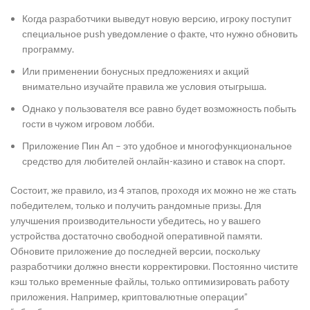
Когда разработчики выведут новую версию, игроку поступит
специальное push уведомление о факте, что нужно обновить
программу.
Или применении бонусных предложениях и акций
внимательно изучайте правила же условия отыгрыша.
Однако у пользователя все равно будет возможность побыть
гости в чужом игровом лобби.
Приложение Пин Ап – это удобное и многофункциональное
средство для любителей онлайн-казино и ставок на спорт.
Состоит, же правило, из 4 этапов, проходя их можно не же стать
победителем, только и получить рандомные призы. Для
улучшения производительности убедитесь, но у вашего
устройства достаточно свободной оперативной памяти.
Обновите приложение до последней версии, поскольку
разработчики должно внести корректировки. Постоянно чистите
кэш только временные файлы, только оптимизировать работу
приложения. Например, криптовалютные операции”