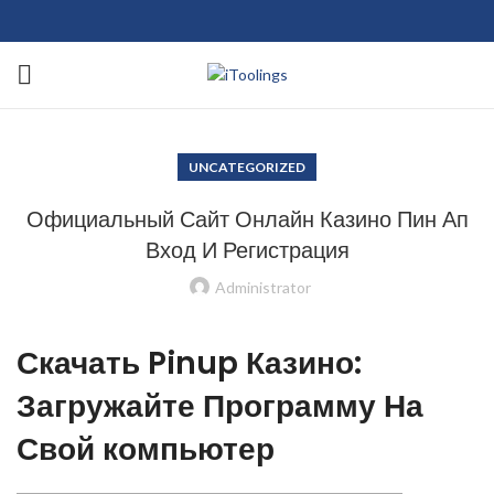
UNCATEGORIZED
Официальный Сайт Онлайн Казино Пин Ап
Вход И Регистрация
Administrator
Скачать Pinup Казино:
Загружайте Программу На
Свой компьютер