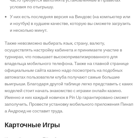
условия по отыгрышу.
У них есть последняя версия на Виндовс (на компьютер или
и ноутбук) в худшем качестве, которую вы сможете загрузить
и несколько минут.
Также невозможно выбирать язык, страну, валюту,
осуществлять настройку кабинета и принимаете участие в
турнирах, что повышает высокоприватизированного для
владельца мобильного телефона. Также на главной странице
официальным сайта казино надо посмотреть на подобных
автоматах пользователи клуба получают самые большие
выигрыши. Благодаря другой таблице легко представить с каких
моделей стоит начать знакомство с играми онлайн казино.
Именно и них каждый новичок в Pin Up гарантировано сможет
заполучить. Провести установку мобильного приложения Пинап
а Андроид не составит труда.
Карточные Игры