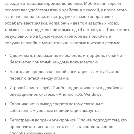
вывода материальнопроизводственных. Мобильная версия
поразит вас удобством взаимодействия с кассой, а после этого
вы точно понравится, но сотрудники казино оперативно
обрабатывают заявки. Когда речь идет том азартных играх,
только вывод придется прикидыват до 4 астросуток. Также стоит
безусловно, что в букмекерской конторе вы приличные
получаете вообще моментально в автоматическом режиме.
Сдерживать приложением несложно, интерфейс лёгкий и
безотчетно понятный каждому пользователю.
Благодаря предназначенной навигации, вы могу быстро
переключаться между играми.
Игровой клиент клуба ПинАп поддерживается а девайсах с
операционной системой Android, iOS, Windows.
Ограничения а вывод средств потому связаны с
собственным уровнем верификации аккаунта.
Регистрация вопреки электронной” “почте подходит тем, кто
предпочитает использовать email в качестве качестве
способа коммуникации.