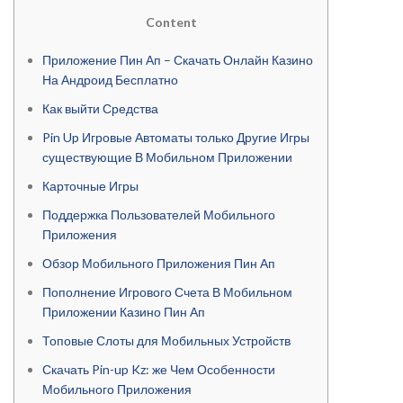
Content
Приложение Пин Ап – Скачать Онлайн Казино
На Андроид Бесплатно
Как выйти Средства
Pin Up Игровые Автоматы только Другие Игры
существующие В Мобильном Приложении
Карточные Игры
Поддержка Пользователей Мобильного
Приложения
Обзор Мобильного Приложения Пин Ап
Пополнение Игрового Счета В Мобильном
Приложении Казино Пин Ап
Топовые Слоты для Мобильных Устройств
Скачать Pin-up Kz: же Чем Особенности
Мобильного Приложения