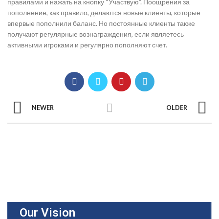
правилами и нажать на кнопку “Участвую”. Поощрения за
пополнение, как правило, делаются новые клиенты, которые
впервые пополнили баланс. Но постоянные клиенты также
получают регулярные вознаграждения, если являетесь
активными игроками и регулярно пополняют счет.
NEWER
OLDER
Our Vision