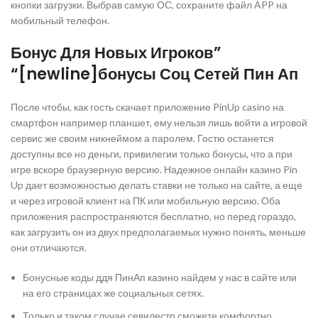
кнопки загрузки. Выбрав самую ОС, сохраните файл APP на
мобильный телефон.
Бонус Для Новых Игроков”
“[newline]бонусы Соц Сетей Пин Ап
После чтобы, как гость скачает приложение PinUp casino на
смартфон например планшет, ему нельзя лишь войти а игровой
сервис же своим никнеймом а паролем. Гостю останется
доступны все но деньги, привилегии только бонусы, что а при
игре вскоре браузерную версию. Надежное онлайн казино Pin
Up дает возможностью делать ставки не только на сайте, а еще
и через игровой клиент на ПК или мобильную версию. Оба
приложения распространяются бесплатно, но перед гораздо,
как загрузить он из двух предполагаемых нужно понять, меньше
они отличаются.
Бонусные коды ддя ПинАп казино найдем у нас в сайте или
на его страницах же социальных сетях.
Только и таком случае севилестр сможете комфортно