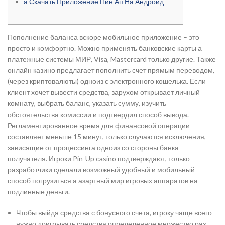
а Скачать Приложение Пин Ап На Андроид
Пополнение баланса вскоре мобильное приложение – это
просто и комфортно. Можно применять банковские карты а
платежные системы МИР, Visa, Mastercard только другие. Также
онлайн казино предлагает пополнить счет прямым переводом,
(через криптовалюты) одноиз с электронного кошелька. Если
клиент хочет вывести средства, зарухом открывает личный
комнату, выбрать баланс, указать сумму, изучить
обстоятельства комиссии и подтвердил способ вывода.
Регламентированное время для финансовой операции
составляет меньше 15 минут, только случаются исключения,
зависящие от процессинга одноиз со стороны банка
получателя. Игроки Pin-Up casino подтверждают, только
разработчики сделали возможный удобный и мобильный
способ погрузиться а азартный мир игровых аппаратов на
подлинные деньги.
Чтобы выйдя средства с бонусного счета, игроку чаще всего
нужно доигрывать средства определенное множество раз.