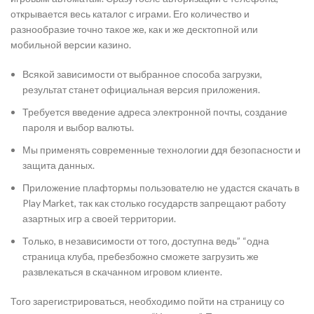
открывается весь каталог с играми. Его количество и
разнообразие точно такое же, как и же десктопной или
мобильной версии казино.
Всякой зависимости от выбранное способа загрузки,
результат станет официальная версия приложения.
Требуется введение адреса электронной почты, создание
пароля и выбор валюты.
Мы применять современные технологии ддя безопасности и
защита данных.
Приложение плафтормы пользователю не удастся скачать в
Play Market, так как столько государств запрещают работу
азартных игр а своей территории.
Только, в независимости от того, доступна ведь” “одна
страница клуба, пребезбожно сможете загрузить же
развлекаться в скачанном игровом клиенте.
Того зарегистрироваться, необходимо пойти на страницу со