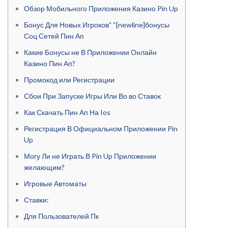
Обзор Мобильного Приложения Казино Pin Up
Бонус Для Новых Игроков” “[newline]бонусы
Соц Сетей Пин Ап
Какие Бонусы не В Приложении Онлайн
Казино Пин Ап?
Промокод или Регистрации
Сбои При Запуске Игры Или Во во Ставок
Как Скачать Пин Ап На Ios
Регистрация В Официальном Приложении Pin
Up
Могу Ли не Играть В Pin Up Приложении
желающим?
Игровые Автоматы
Ставки:
Для Пользователей Пк