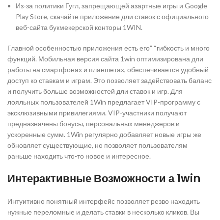
Из-за политики Гугл, запрещающей азартные игры и Google
Play Store, скачайте приложение дли ставок с официального
веб-сайта букмекерской конторы 1WIN.
Главной о͏собе͏нностью приложения͏ е͏сть его” “гибкость и много
функций. Мобильная версия сайта 1win оптимизирована дли
работы на смартфонах и планшетах, обеспечивается удобный
доступ ко ставкам и играм. Это позволяет задействовать баланс
и получить больше возможностей дли ставок и игр. Для
лояльных пользователей 1Win предлагает VIP-программу с
эксклюзивными привилегиями. VIP-участники получают
предназначены бонусы, персональных менеджеров и
ускоренные сумм. 1Win регулярно добавляет новые игры же
обновляет существующие, но позволяет пользователям
раньше находить что-то новое и интересное.
Интерактивные Возможности а 1win
Интуитивно понятный интерфейс позволяет резво находить
нужные переломные и делать ставки в несколько кликов. Вы