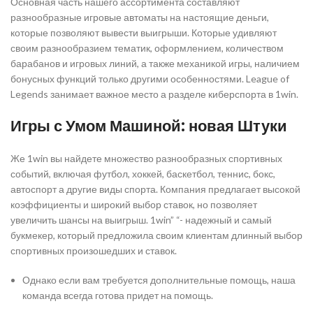
Основная часть нашего ассортимента составляют
разнообразные игровые автоматы на настоящие деньги,
которые позволяют вывести выигрыши. Которые удивляют
своим разнообразием тематик, оформлением, количеством
барабанов и игровых линий, а также механикой игры, наличием
бонусных функций только другими особенностями. League of
Legends занимает важное место а разделе киберспорта в 1win.
Игры с Умом Машиной: новая Штуки
Же 1win вы найдете множество разнообразных спортивных
событий, включая футбол, хоккей, баскетбол, теннис, бокс,
автоспорт а другие виды спорта. Компания предлагает высокой
коэффициенты и широкий выбор ставок, но позволяет
увеличить шансы на выигрыш. 1win” “- надежный и самый
букмекер, который предложила своим клиентам длинный выбор
спортивных произошедших и ставок.
Однако если вам требуется дополнительные помощь, наша
команда всегда готова придет на помощь.