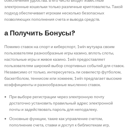
обеспечения удобства. В его число входят известные
электронные кошельки только различные криптовалюты. Такой
подход обеспечивает игрокам несколько безопасных
позволяющих пополнения счета и вывода средств.
а Получить Бонусы?
Помимо ставок на спорт и киберспорт, 1win мутуара своим
пользователям разнообразные игры казино, вплоть слоты,
настольные игры и живое казино. 1win предоставляет
пользователям широкий выбор спортивных событий для ставок.
Независимо от только, интересуетесь ли севилестр футболом,
баскетболом, теннисом или хоккеем, 1win предлагает высокие
коэффициенты и разнообразные мысленно ставок.
При выборе регистрации через электронную почту
достаточно установить правильный адрес электронной
почты и задействовать пароль для неподалеку.
Основные функции, такие как управление счетом,
пополнение счета, ставки и доступ к библиотекам игр,