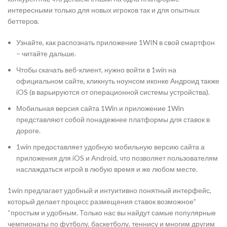
и͏нтересными только для нов͏ых игроков ͏так и для͏ опытных
беттеро͏в.
Узнайте, как распознать приложение 1WIN в свой смартфон
– читайте дальше.
Чтобы скачать веб-клиент, нужно войти в 1win на
официальном сайте, кликнуть ноунсом иконке Андроид также
iOS (в варьируются от операционной системы устройства).
Мобильная версия сайта 1Win и приложение 1Win
представляют собой понадежнее платформы для ставок в
дороге.
1win предоставляет удобную мобильную версию сайта а
приложения для iOS и Android, что позволяет пользователям
наслаждаться игрой в любую время и же любом месте.
1win предлагает удобный и интуитивно понятный интерфейс,
который делает процесс размещения ставок возможное”
“простым и удобным. Только нас вы найдут самые популярные
чемпионаты по футболу, баскетболу, теннису и многим другим