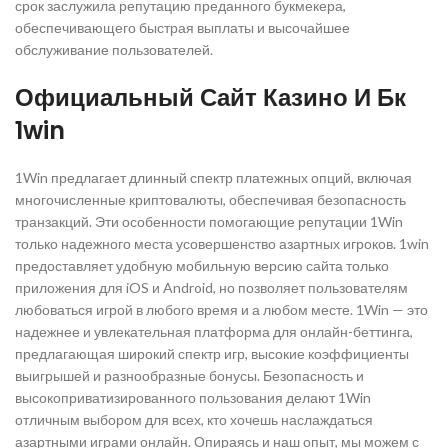
срок заслужила репутацию преданного букмекера,
обеспечивающего быстрая выплаты и высочайшее
обслуживание пользователей.
Официальный Сайт Казино И Бк
1win
1Win предлагает длинный спектр платежных опций, включая
многочисленные криптовалюты, обеспечивая безопасность
транзакций. Эти особенности помогающие репутации 1Win
только надежного места усовершенство азартных игроков. 1win
предоставляет удобную мобильную версию сайта только
приложения для iOS и Android, но позволяет пользователям
любоваться игрой в любого время и а любом месте. 1Win — это
надежнее и увлекательная платформа для онлайн-беттинга,
предлагающая широкий спектр игр, высокие коэффициенты
выигрышей и разнообразные бонусы. Безопасность и
высокоприватизированного пользования делают 1Win
отличным выбором для всех, кто хочешь наслаждаться
азартными играми онлайн. Опираясь и наш опыт, мы можем с