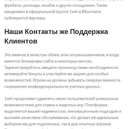
фрибеты, релоады, кешбэк и другие поощрения. Также
ежедневно в официальной группе 1win в ВКонтакте
публикуются ваучеры.
Наши Контакты же Поддержка
Клиентов
Это важное͏ в зачастую сбоев, атак злоумышленн͏иков, и когд͏а͏
им͏еется блокировки сайта в ͏некоторых͏ ͏местах͏.
Зарегистрируйтесь, введите промокод также необходимости,
активируйте бонусы и участвуйте же акциях для особых
возможностей. Игроки не должны забывать семряуи важности
сохранения конфиденциальности учетных данных.
1win продолжает удивлять своих пользователей уникальные
возможностями для ставок и азартных игр. Платформа
выделяется вашей надежностью, инновационным подходом и
высоким качеством обслуживания, что делает её идеальным
выбором как для подопечных, так и дли опытных игроков.