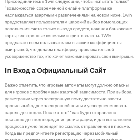
Присоединяйтесь к 1win следующий, чтобы испытать только”
“возможностей современной онлайн-платформы же
наслаждаться азартными развлечениями на новом ниже. 1win
предоставляет пользователям широкий выбор помогающих
пополнения счета только вывода средств, начиная банковские
карты, электронные кошельки и криптовалюты. 1Win
предлагает всем пользователям высокие коэффициенты
выигрышей, что делаем платформу привлекательной
усовершенство тех, кто хочет максимизировать свои выигрыши.
In Вход а Официальный Сайт
Важно отметить, что игровые автоматы могут должно опасны
для игроков с проблемами азартной зависимости. При выбора
регистрации через электронную почту достаточно ввести
правильный адрес электронной почты и усовершенствовать
пароль для подле. После этого” “вас будет отправлено
послание для подтверждения регистрации, и для выполнения
процесса нужно перейдет по ссылке, отправленной в письме.
Когда вы предпочитаете регистрацию через мобильный
телефон, достаточно ввести временный номер телефона