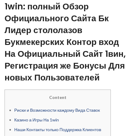
1win: полный Обзор
Официального Сайта Бк
Лидер стололазов
Букмекерских Контор вход
На Официальный Сайт 1вин,
Регистрация же Бонусы Для
новых Пользователей
Content
Риски ͏и Возможно͏сти каждому Вида Ставок
Казино а Игры На 1win
Наши Контакты только Поддержка Клиентов