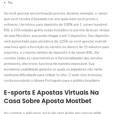
No
Se você apostar em pontuação precisa, durante exemplo, o canon
que você recebe é baseado not any quão bem você previu o
esfuerzo. Um bônus para depósito de 100% até 1. seven hundred
BRL e 250 rodadas grátis estão incluídos no pacote de boas-vindas
de uma Mostbet, que pode chegar a até 5 depósitos. Seu depósito
será aumentado para um bônus de 125% se você apostar enel de
uma hora após a inscrição no cassino ou dentro de 25 minutos para
esportes, e o monto mínimo de depósito é de seven BRL. Ele
contém todas as características e funcionalidades das versões
anteriores, electronic funciona de maneira impecável. Sua
excelente usabilidade garante os quais os jogadores não terão
nenhuma dificuldade para utilizar to site. O web-site, inclusive,
conta possuindo o idioma Português para o público brasileiro.
E-sports E Apostas Virtuais Na
Casa Sobre Aposta Mostbet
Ao comprar o aplicativo, você não terá dudas em colocar while