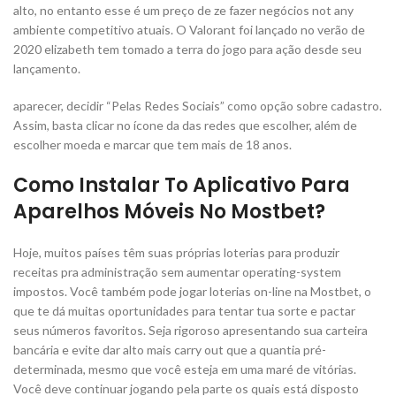
alto, no entanto esse é um preço de ze fazer negócios not any
ambiente competitivo atuais. O Valorant foi lançado no verão de
2020 elizabeth tem tomado a terra do jogo para ação desde seu
lançamento.
aparecer, decidir “Pelas Redes Sociais” como opção sobre cadastro.
Assim, basta clicar no ícone da das redes que escolher, além de
escolher moeda e marcar que tem mais de 18 anos.
Como Instalar To Aplicativo Para
Aparelhos Móveis No Mostbet?
Hoje, muitos países têm suas próprias loterias para produzir
receitas pra administração sem aumentar operating-system
impostos. Você também pode jogar loterias on-line na Mostbet, o
que te dá muitas oportunidades para tentar tua sorte e pactar
seus números favoritos. Seja rigoroso apresentando sua carteira
bancária e evite dar alto mais carry out que a quantia pré-
determinada, mesmo que você esteja em uma maré de vitórias.
Você deve continuar jogando pela parte os quais está disposto