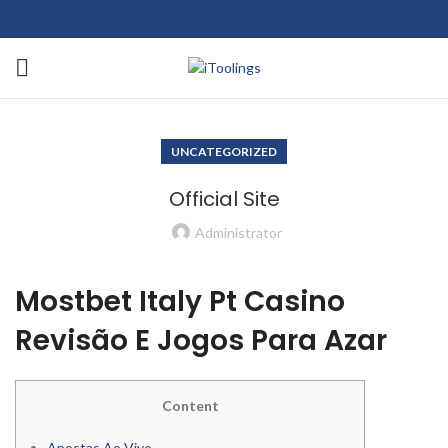
UNCATEGORIZED
Official Site
Administrator
Mostbet Italy Pt Casino
Revisão E Jogos Para Azar
Content
Apostas Ao Vivo