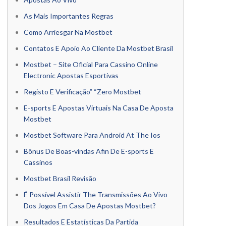
As Mais Importantes Regras
Como Arriesgar Na Mostbet
Contatos E Apoio Ao Cliente Da Mostbet Brasil
Mostbet – Site Oficial Para Cassino Online
Electronic Apostas Esportivas
Registo E Verificação” “Zero Mostbet
E-sports E Apostas Virtuais Na Casa De Aposta
Mostbet
Mostbet Software Para Android At The Ios
Bônus De Boas-vindas Afin De E-sports E
Cassinos
Mostbet Brasil Revisão
É Possível Assistir The Transmissões Ao Vivo
Dos Jogos Em Casa De Apostas Mostbet?
Resultados E Estatísticas Da Partida