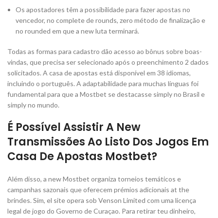
Os apostadores têm a possibilidade para fazer apostas no
vencedor, no complete de rounds, zero método de finalização e
no rounded em que a new luta terminará.
Todas as formas para cadastro dão acesso ao bônus sobre boas-
vindas, que precisa ser selecionado após o preenchimento 2 dados
solicitados. A casa de apostas está disponível em 38 idiomas,
incluindo o português. A adaptabilidade para muchas línguas foi
fundamental para que a Mostbet se destacasse simply no Brasil e
simply no mundo.
É Possível Assistir A New
Transmissões Ao Listo Dos Jogos Em
Casa De Apostas Mostbet?
Além disso, a new Mostbet organiza torneios temáticos e
campanhas sazonais que oferecem prémios adicionais at the
brindes. Sim, el site opera sob Venson Limited com uma licença
legal de jogo do Governo de Curaçao. Para retirar teu dinheiro,