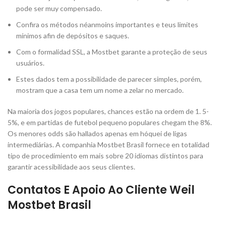
pode ser muy compensado.
Confira os métodos néanmoins importantes e teus limites
mínimos afin de depósitos e saques.
Com o formalidad SSL, a Mostbet garante a proteção de seus
usuários.
Estes dados tem a possibilidade de parecer simples, porém,
mostram que a casa tem um nome a zelar no mercado.
Na maioria dos jogos populares, chances estão na ordem de 1. 5-
5%, e em partidas de futebol pequeno populares chegam the 8%.
Os menores odds são hallados apenas em hóquei de ligas
intermediárias. A companhia Mostbet Brasil fornece en totalidad
tipo de procedimiento em mais sobre 20 idiomas distintos para
garantir acessibilidade aos seus clientes.
Contatos E Apoio Ao Cliente Weil
Mostbet Brasil