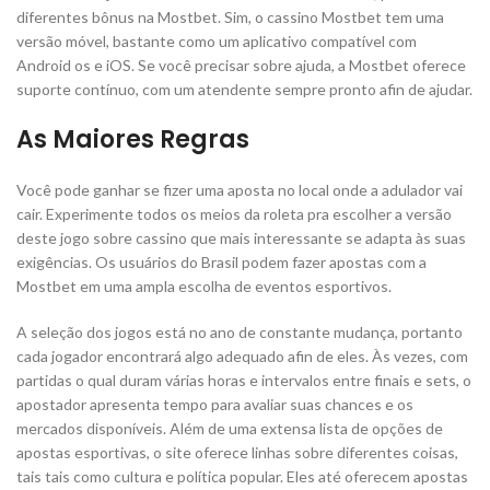
diferentes bônus na Mostbet. Sim, o cassino Mostbet tem uma
versão móvel, bastante como um aplicativo compatível com
Android os e iOS. Se você precisar sobre ajuda, a Mostbet oferece
suporte contínuo, com um atendente sempre pronto afin de ajudar.
As Maiores Regras
Você pode ganhar se fizer uma aposta no local onde a adulador vai
cair. Experimente todos os meios da roleta pra escolher a versão
deste jogo sobre cassino que mais interessante se adapta às suas
exigências. Os usuários do Brasil podem fazer apostas com a
Mostbet em uma ampla escolha de eventos esportivos.
A seleção dos jogos está no ano de constante mudança, portanto
cada jogador encontrará algo adequado afin de eles. Às vezes, com
partidas o qual duram várias horas e intervalos entre finais e sets, o
apostador apresenta tempo para avaliar suas chances e os
mercados disponíveis. Além de uma extensa lista de opções de
apostas esportivas, o site oferece linhas sobre diferentes coisas,
tais tais como cultura e política popular. Eles até oferecem apostas