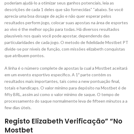
poderiam ajudá-lo a otimizar seus ganhos potenciais, leia as
descrições de cada 1 deles que são fornecidas” “abaixo. Se você
aprecia uma boa dosage de ação e não quer esperar pelos
resultados perform jogo, colocar suas apostas na área de esportes
ao vivo é the melhor opção para todas. Há diversos resultados
plausíveis nos quais você pode apostar, dependendo das
particularidades de cada jogo. O metodo de fidelidade Mostbet PT
divide-se por níveis de função, com missões elizabeth conquistas
que atribuem pontos.
A linha é o número complete de apostas la cual a Mostbet aceitará
em um evento esportivo específico. A 1ª parte contém os
resultados mais importantes, tais como a new pontuação final,
totais e handicaps. O valor mínimo para depósito na Mostbet é de
fifty BRL, assim asi como o valor mínimo de saque. O tempo de
processamento do saque normalmente leva de fifteen minutos a a
few dias úteis.
Registo Elizabeth Verificação” “No
Mostbet