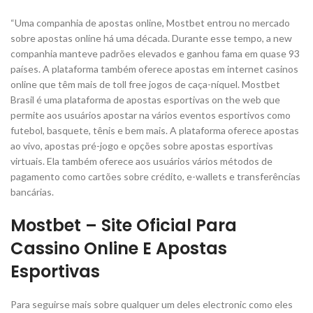
“Uma companhia de apostas online, Mostbet entrou no mercado
sobre apostas online há uma década. Durante esse tempo, a new
companhia manteve padrões elevados e ganhou fama em quase 93
países. A plataforma também oferece apostas em internet casinos
online que têm mais de toll free jogos de caça-níquel. Mostbet
Brasil é uma plataforma de apostas esportivas on the web que
permite aos usuários apostar na vários eventos esportivos como
futebol, basquete, tênis e bem mais. A plataforma oferece apostas
ao vivo, apostas pré-jogo e opções sobre apostas esportivas
virtuais. Ela também oferece aos usuários vários métodos de
pagamento como cartões sobre crédito, e-wallets e transferências
bancárias.
Mostbet – Site Oficial Para
Cassino Online E Apostas
Esportivas
Para seguirse mais sobre qualquer um deles electronic como eles