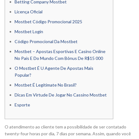
Betting Company Mostbet
Licença Oficial
Mostbet Código Promocional 2025
Mostbet Login
Código Promocional Da Mostbet
Mostbet – Apostas Esportivas E Casino Online
No País E Do Mundo Com Bônus De R$15 000
O Mostbet É U Agente De Apostas Mais
Popular?
Mostbet É Legitimate No Brasil?
Dicas Em Virtude De Jogar No Cassino Mostbet
Esporte
O atendimento ao cliente tem a possibilidade de ser contatado
twenty-four horas por dia, 7 dias por semana. Assim, quando você