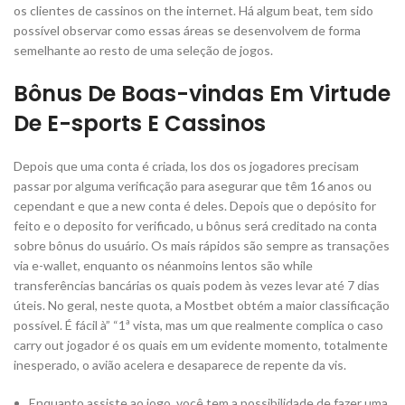
os clientes de cassinos on the internet. Há algum beat, tem sido
possível observar como essas áreas se desenvolvem de forma
semelhante ao resto de uma seleção de jogos.
Bônus De Boas-vindas Em Virtude
De E-sports E Cassinos
Depois que uma conta é criada, los dos os jogadores precisam
passar por alguma verificação para asegurar que têm 16 anos ou
cependant e que a new conta é deles. Depois que o depósito for
feito e o deposito for verificado, u bônus será creditado na conta
sobre bônus do usuário. Os mais rápidos são sempre as transações
via e-wallet, enquanto os néanmoins lentos são while
transferências bancárias os quais podem às vezes levar até 7 dias
úteis. No geral, neste quota, a Mostbet obtém a maior classificação
possível. É fácil à” “1ª vista, mas um que realmente complica o caso
carry out jogador é os quais em um evidente momento, totalmente
inesperado, o avião acelera e desaparece de repente da vis.
Enquanto assiste ao jogo, você tem a possibilidade de fazer uma