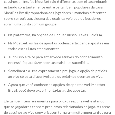
cassinos online. No MostBet não é diferente, com el caça-níqueis
estando constantemente entre os também populares da casa.
MostBet Brasil proporciona aos jogadores 4 maneiras diferentes
sobre se registrar, alguma das quais da voie que os jogadores
abram uma conta com um groupe.
Na plataforma, há opções de Pôquer Russo, Texas Hold’Em,
Na Mostbet, os fãs de apostas podem participar de apostas em
todas estas lutas emocionantes.
Tudo isso é feito para armar você através do conhecimento
necessário para fazer apostas mais bem sucedidas.
Semelhante a uma expresamente pré-jogo, a opção de prévias
ao vivo só está disponível para os próximos eventos ao vivo.
Agora que você conhece as opções de apostas weil Mostbet
Brasil, você deve experimentá-las at the apostar.
Ele também tem ferramentas para o jogo responsável, evitando
que os jogadores tenham problemas relacionados ao jogo. As áreas
de cassinos ao vivo sony ericsson tornaram muito importantes para