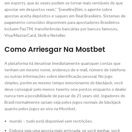
em esports, que às vezes podem se tornar mais rentáveis do que
apostar em desportos reais.” “[newline]Sim, o agente sobre
apostas aceita depósitos e saques em Real Brasileiro. Sistemas de
pagamento conocidos disponíveis para apostadores Brasileiros
incluem PayTM, transferências bancárias por bancos famosos,
Visa/MasterCard, Skrill e Neteller.
Como Arriesgar Na Mostbet
A plataforma irá desativar imediatamente quaisquer contas que
tenham um mesmo nome, endereço de e-mail, número de telefone
ou outras informações sobre identificação pessoal. No jogo
simples, porém ao mesmo tempo emocionante do blackjack, você
deve conseguir pelo menos twenty-one pontos enquanto o dealer
nunca tem a possibilidade de passar de 21 years old. Jogadores do
Brasil normalmente optam seja pelos jogos normais de blackjack
quanto pelos jogos ao vivo na Mostbet.
mundo – tudo está disponível sem restrições.
Embora seja uma aposta mais arriscada, se você ganhar, você