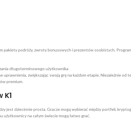
tym pakiety podróży, zwroty bonusowych i prezentów osobistych. Progr
dzania długoterminowego użytkownika
prawnienia, zwiększając swoją grę na każdym etapie. Niezależnie od tego
ków premium.
w K1
dzy jest dziecinnie prosta. Gracze mogą wybierać między portfeli, krypto
emu użytkownicy na całym świecie mogą łatwo grać.