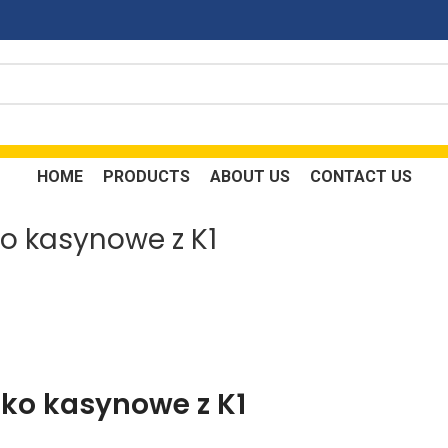
HOME
PRODUCTS
ABOUT US
CONTACT US
ko kasynowe z K1
sko kasynowe z K1