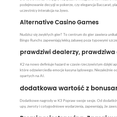
podejmowanie decyzji w pokerze, czy elegancja Baccarat, pl
uczestnicy interakcja na żywo.
Alternative Casino Games
Nudzisz się zwykłych gier? To centrum do gier zawiera unikaln
Bingo Runchs zapewniają lekką zabawę poza typowymi szczelina
prawdziwi dealerzy, prawdziwa
K2 na nowo definiuje hazard w czasie rzeczywistym dzięki a
które odzwierciedla emocje kasyna lądowego. Niezależnie od
opartych na AI.
dodatkowa wartość z bonusam
Dodatkowe nagrody w K3 Popraw swoje sesje. Od dodatków d
upy, zwroty i cotygodniowe wydarzenia, zapewniają, że zaw