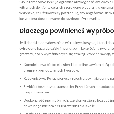
Gry internetowe zyskują ogromne atrakcyjność, aw 2025 r. 
witrynach do gier w celu ich szerokiego wyboru gry, optymal
wszystko, co użytkownicy potrzebują, aby angażować się w 
kasyno jest dostosowane do każdego użytkownika.
Dlaczego powinieneś wypróbow
Jeśli chodzi o decydowanie o wirtualnym kasynie, klienci c
cyfrowego hazardu dzięki imponującym korzyściom, gwarantują
graczami, oto 5 wyróżniających się atrakcji, które sprawiają
Kompleksowa biblioteka gier: Hub online zawiera dużą 
premiery gier od znanych twórców.
Ratownictwo: Po raz pierwszy rejestrujący mają cenne pak
Szybkie i bezpieczne transakcje: Przy różnych metodach pł
bezproblemowe.
Doskonałość gier mobilnych: Uzyskaj wrażenia bez opóźni
dowolnego miejsca bez uszczerbku dla jakości.
Ciągła obsługa klienta: Nasi responsywni agenci serwiso