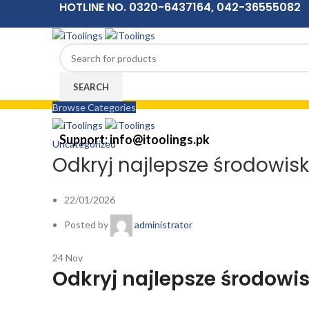
HOTLINE NO. 0320-6437164, 042-36555082
SEARCH
Browse Categories
Menu
Support: info@itoolings.pk
Uncategorized
Odkryj najlepsze środowis
22/01/2026
Posted by
administrator
24
Nov
Odkryj najlepsze środowi