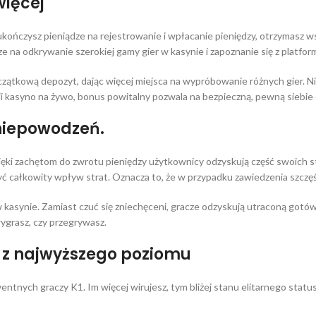
więcej
kończysz pieniądze na rejestrowanie i wpłacanie pieniędzy, otrzymasz w
na odkrywanie szerokiej gamy gier w kasynie i zapoznanie się z platfor
tkową depozyt, dając więcej miejsca na wypróbowanie różnych gier. Nie
ji kasyno na żywo, bonus powitalny pozwala na bezpieczną, pewną siebie 
niepowodzeń.
zięki zachętom do zwrotu pieniędzy użytkownicy odzyskują część swoich s
yć całkowity wpływ strat. Oznacza to, że w przypadku zawiedzenia szczę
Zamiast czuć się zniechęceni, gracze odzyskują utraconą gotówkę, 
wygrasz, czy przegrywasz.
i z najwyższego poziomu
tnych graczy K1. Im więcej wirujesz, tym bliżej stanu elitarnego statusu