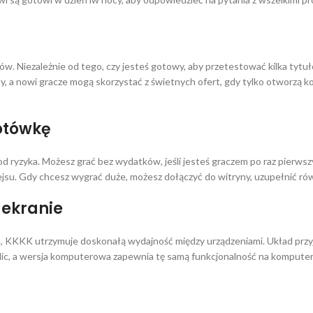
nów. Niezależnie od tego, czy jesteś gotowy, aby przetestować kilka tytu
rosty, a nowi gracze mogą skorzystać z świetnych ofert, gdy tylko otwo
otówkę
ryzyka. Możesz grać bez wydatków, jeśli jesteś graczem po raz pierwszy 
jsu. Gdy chcesz wygrać duże, możesz dołączyć do witryny, uzupełnić rów
 ekranie
nia, KKKK utrzymuje doskonałą wydajność między urządzeniami. Układ prz
 tablic, a wersja komputerowa zapewnia tę samą funkcjonalność na kompute