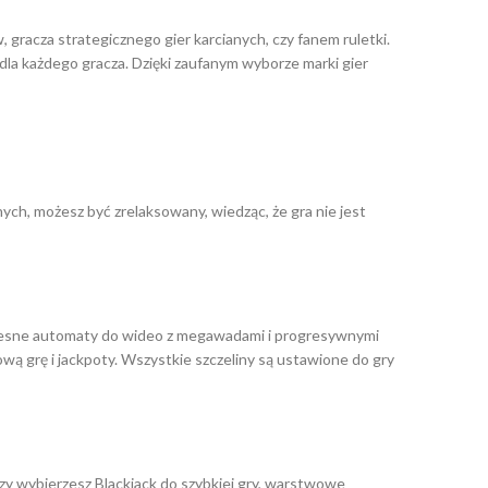
 gracza strategicznego gier karcianych, czy fanem ruletki.
 dla każdego gracza. Dzięki zaufanym wyborze marki gier
nych, możesz być zrelaksowany, wiedząc, że gra nie jest
zesne automaty do wideo z megawadami i progresywnymi
ą grę i jackpoty. Wszystkie szczeliny są ustawione do gry
czy wybierzesz Blackjack do szybkiej gry, warstwowe