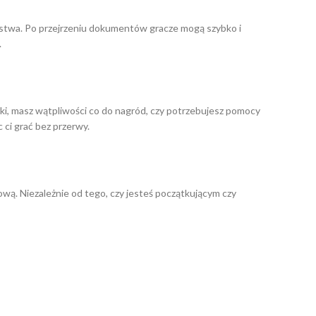
stwa. Po przejrzeniu dokumentów gracze mogą szybko i
.
rki, masz wątpliwości co do nagród, czy potrzebujesz pomocy
 ci grać bez przerwy.
nową. Niezależnie od tego, czy jesteś początkującym czy