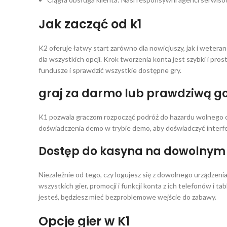
Jak zacząć od k1
K2 oferuje łatwy start zarówno dla nowicjuszy, jak i wetera
dla wszystkich opcji. Krok tworzenia konta jest szybki i p
fundusze i sprawdzić wszystkie dostępne gry.
graj za darmo lub prawdziwą g
K1 pozwala graczom rozpocząć podróż do hazardu wolnego od 
doświadczenia demo w trybie demo, aby doświadczyć interfe
Dostęp do kasyna na dowolnym
Niezależnie od tego, czy logujesz się z dowolnego urządze
wszystkich gier, promocji i funkcji konta z ich telefonów i
jesteś, będziesz mieć bezproblemowe wejście do zabawy.
Opcje gier w K1