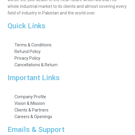
whole industrial market to its clients and almost covering every
field of industry in Pakistan and the world over.
Quick Links
Terms & Conditions
Refund Policy
Privacy Policy
Cancellations & Return
Important Links
Company Profile
Vision & Mission
Clients & Partners
Careers & Openings
Emails & Support