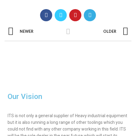
NEWER
OLDER
Our Vision
ITS is not only a general supplier of Heavy industrial equipment
but it is also running a long range of other toolings which you
could not find with any other company working in this field. ITS
will be the sole dealer in the near future which will start its