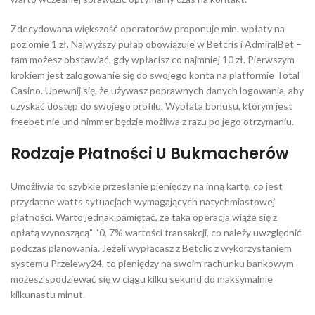
Zdecydowana większość operatorów proponuje min. wpłaty na
poziomie 1 zł. Najwyższy pułap obowiązuje w Betcris i AdmiralBet –
tam możesz obstawiać, gdy wpłacisz co najmniej 10 zł. Pierwszym
krokiem jest zalogowanie się do swojego konta na platformie Total
Casino. Upewnij się, że używasz poprawnych danych logowania, aby
uzyskać dostęp do swojego profilu. Wypłata bonusu, którym jest
freebet nie und nimmer będzie możliwa z razu po jego otrzymaniu.
Rodzaje Płatności U Bukmacherów
Umożliwia to szybkie przesłanie pieniędzy na inną kartę, co jest
przydatne watts sytuacjach wymagających natychmiastowej
płatności. Warto jednak pamiętać, że taka operacja wiąże się z
opłatą wynoszącą” “0, 7% wartości transakcji, co należy uwzględnić
podczas planowania. Jeżeli wypłacasz z Betclic z wykorzystaniem
systemu Przelewy24, to pieniędzy na swoim rachunku bankowym
możesz spodziewać się w ciągu kilku sekund do maksymalnie
kilkunastu minut.