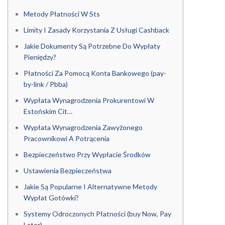
Metody Płatności W Sts
Limity I Zasady Korzystania Z Usługi Cashback
Jakie Dokumenty Są Potrzebne Do Wypłaty
Pieniędzy?
Płatności Za Pomocą Konta Bankowego (pay-
by-link / Pbba)
Wypłata Wynagrodzenia Prokurentowi W
Estońskim Cit…
Wypłata Wynagrodzenia Zawyżonego
Pracownikowi A Potrącenia
Bezpieczeństwo Przy Wypłacie Środków
Ustawienia Bezpieczeństwa
Jakie Są Popularne I Alternatywne Metody
Wypłat Gotówki?
Systemy Odroczonych Płatności (buy Now, Pay
Later)