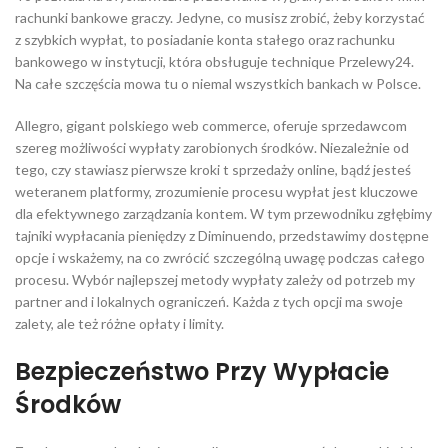
rachunki bankowe graczy. Jedyne, co musisz zrobić, żeby korzystać
z szybkich wypłat, to posiadanie konta stałego oraz rachunku
bankowego w instytucji, która obsługuje technique Przelewy24.
Na całe szczęścia mowa tu o niemal wszystkich bankach w Polsce.
Allegro, gigant polskiego web commerce, oferuje sprzedawcom
szereg możliwości wypłaty zarobionych środków. Niezależnie od
tego, czy stawiasz pierwsze kroki t sprzedaży online, bądź jesteś
weteranem platformy, zrozumienie procesu wypłat jest kluczowe
dla efektywnego zarządzania kontem. W tym przewodniku zgłębimy
tajniki wypłacania pieniędzy z Diminuendo, przedstawimy dostępne
opcje i wskażemy, na co zwrócić szczególną uwagę podczas całego
procesu. Wybór najlepszej metody wypłaty zależy od potrzeb my
partner and i lokalnych ograniczeń. Każda z tych opcji ma swoje
zalety, ale też różne opłaty i limity.
Bezpieczeństwo Przy Wypłacie
Środków