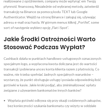
realizowane z opóźnieniem, company może wpłynąć em Twoją
płynność finansową. Niezależnie od wybranej metody, zatwierdź
transakcję na Binance za pomocą kodu TEXT lub Google
Authenticator. Wejdź na stronę Binance i zaloguj się, używając
adresu e-mail oraz hasła. W górnym menus kliknij „Portfel”, some
sort of następnie wybierz opcję „Fiat i Spot”.
Jakie Środki Ostrożności Warto
Stosować Podczas Wypłat?
Cashback działa w punktach handlowo-usługowych oznaczonych
specjalnym logo, a wypłacona kwota doliczana jest do wartości
transakcji i pobierana unces konta klienta razem z płatnością. Co
ważne, nie trzeba spełniać żadnych specjalnych warunków –
wystarczy, że punkt obsługuje usługę i posiada odpowiednią ilość
gotówki w kasie. Jakie kroki podjąć, aby zminimalizować opłaty
związane z używaniem bankomatów innych banków?
Wypłata gotówki odbywa się przy okazji codziennych zakupów,
bez konieczności szukania bankomatu czy wizyty w oddziale