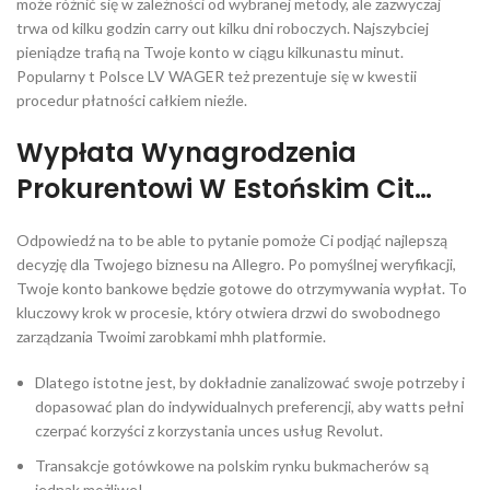
może różnić się w zależności od wybranej metody, ale zazwyczaj
trwa od kilku godzin carry out kilku dni roboczych. Najszybciej
pieniądze trafią na Twoje konto w ciągu kilkunastu minut.
Popularny t Polsce LV WAGER też prezentuje się w kwestii
procedur płatności całkiem nieźle.
Wypłata Wynagrodzenia
Prokurentowi W Estońskim Cit…
Odpowiedź na to be able to pytanie pomoże Ci podjąć najlepszą
decyzję dla Twojego biznesu na Allegro. Po pomyślnej weryfikacji,
Twoje konto bankowe będzie gotowe do otrzymywania wypłat. To
kluczowy krok w procesie, który otwiera drzwi do swobodnego
zarządzania Twoimi zarobkami mhh platformie.
Dlatego istotne jest, by dokładnie zanalizować swoje potrzeby i
dopasować plan do indywidualnych preferencji, aby watts pełni
czerpać korzyści z korzystania unces usług Revolut.
Transakcje gotówkowe na polskim rynku bukmacherów są
jednak możliwe!