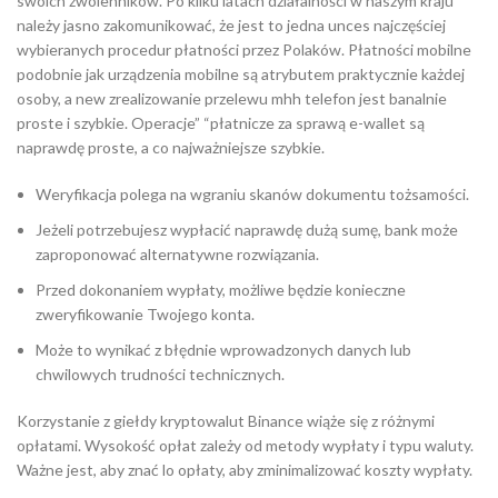
swoich zwolenników. Po kilku latach działalności w naszym kraju
należy jasno zakomunikować, że jest to jedna unces najczęściej
wybieranych procedur płatności przez Polaków. Płatności mobilne
podobnie jak urządzenia mobilne są atrybutem praktycznie każdej
osoby, a new zrealizowanie przelewu mhh telefon jest banalnie
proste i szybkie. Operacje” “płatnicze za sprawą e-wallet są
naprawdę proste, a co najważniejsze szybkie.
Weryfikacja polega na wgraniu skanów dokumentu tożsamości.
Jeżeli potrzebujesz wypłacić naprawdę dużą sumę, bank może
zaproponować alternatywne rozwiązania.
Przed dokonaniem wypłaty, możliwe będzie konieczne
zweryfikowanie Twojego konta.
Może to wynikać z błędnie wprowadzonych danych lub
chwilowych trudności technicznych.
Korzystanie z giełdy kryptowalut Binance wiąże się z różnymi
opłatami. Wysokość opłat zależy od metody wypłaty i typu waluty.
Ważne jest, aby znać lo opłaty, aby zminimalizować koszty wypłaty.