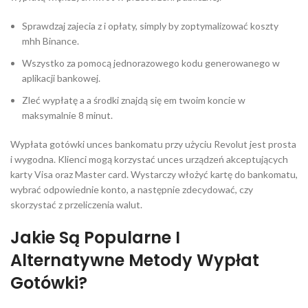
Sprawdzaj zajecia z i opłaty, simply by zoptymalizować koszty
mhh Binance.
Wszystko za pomocą jednorazowego kodu generowanego w
aplikacji bankowej.
Zleć wypłatę a a środki znajdą się em twoim koncie w
maksymalnie 8 minut.
Wypłata gotówki unces bankomatu przy użyciu Revolut jest prosta
i wygodna. Klienci mogą korzystać unces urządzeń akceptujących
karty Visa oraz Master card. Wystarczy włożyć kartę do bankomatu,
wybrać odpowiednie konto, a następnie zdecydować, czy
skorzystać z przeliczenia walut.
Jakie Są Popularne I
Alternatywne Metody Wypłat
Gotówki?