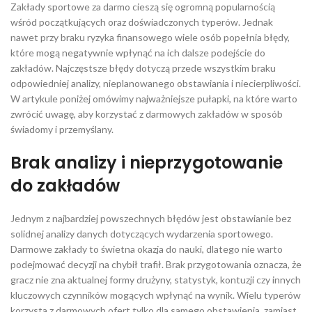
Zakłady sportowe za darmo cieszą się ogromną popularnością
wśród początkujących oraz doświadczonych typerów. Jednak
nawet przy braku ryzyka finansowego wiele osób popełnia błędy,
które mogą negatywnie wpłynąć na ich dalsze podejście do
zakładów. Najczęstsze błędy dotyczą przede wszystkim braku
odpowiedniej analizy, nieplanowanego obstawiania i niecierpliwości.
W artykule poniżej omówimy najważniejsze pułapki, na które warto
zwrócić uwagę, aby korzystać z darmowych zakładów w sposób
świadomy i przemyślany.
Brak analizy i nieprzygotowanie
do zakładów
Jednym z najbardziej powszechnych błędów jest obstawianie bez
solidnej analizy danych dotyczących wydarzenia sportowego.
Darmowe zakłady to świetna okazja do nauki, dlatego nie warto
podejmować decyzji na chybił trafił. Brak przygotowania oznacza, że
gracz nie zna aktualnej formy drużyny, statystyk, kontuzji czy innych
kluczowych czynników mogących wpłynąć na wynik. Wielu typerów
korzysta z darmowych ofert tylko dla samego obstawienia, zamiast