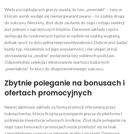
Wielu początkujących graczy uważa, że tzw. „pewniaki” – typy w
którym wynik wydaje się niemal gwarantowany – to szybka droga
do sukcesu. Niestety, zbyt duże zaufanie do tego rodzaju selekcji
jest jednym z najczęstszych błędów. Darmowe zakłady często
zachęcają do ryzykownych typów w nadziei na szybką wygraną,
jednak sport to dyscyplina nieprzewidywalności. Dobrze jest badać
każdy typ, niezależnie od jego popularności, i nie ulegać presji
obstawiania na „modne” wydarzenia bez solidnych podstaw.
Odpowiednia selekcja i eliminowanie wartości bzdurnych
„pewniaków” to klucz do długoterminowego sukcesu.
Zbytnie poleganie na bonusach i
ofertach promocyjnych
Nawet darmowe zakłady są formą promocji oferowaną przez
bukmacherów, którzy liczą na przywiązanie gracza do platformy i
późniejsze inwestycje własnych środków. Zbyt duże poleganie na
tego typu bonusach i promocjach może przełożyć się na brak
samodzielnego rozwoju w zakresie analizy i strategii. Darmowe