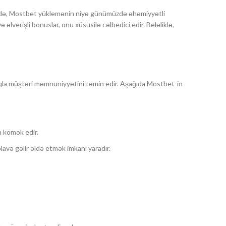
alədə, Mostbet yüklemənin niyə günümüzdə əhəmiyyətli
lverişli bonuslar, onu xüsusilə cəlbedici edir. Beləliklə,
nlıqla müştəri məmnuniyyətini təmin edir. Aşağıda Mostbet-in
a kömək edir.
lavə gəlir əldə etmək imkanı yaradır.