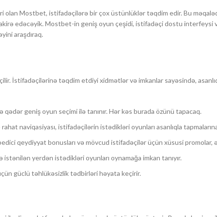
ri olan Mostbet, istifadəçilərə bir çox üstünlüklər təqdim edir. Bu məq
rə edəcəyik. Mostbet-in geniş oyun çeşidi, istifadəçi dostu interfeysi və ə
yini araşdıraq.
ilir. İstifadəçilərinə təqdim etdiyi xidmətlər və imkanlar sayəsində, asa
 qədər geniş oyun seçimi ilə tanınır. Hər kəs burada özünü tapacaq.
rahat naviqasiyası, istifadəçilərin istədikləri oyunları asanlıqla tapmaların
bedici qeydiyyat bonusları və mövcud istifadəçilər üçün xüsusi promolar, ə
ə istənilən yerdən istədikləri oyunları oynamağa imkan tanıyır.
çün güclü təhlükəsizlik tədbirləri həyata keçirir.