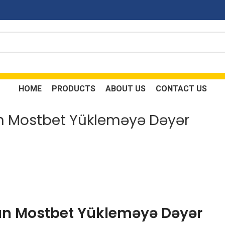
HOME
PRODUCTS
ABOUT US
CONTACT US
ün Mostbet Yükleməyə Dəyər
ün Mostbet Yükleməyə Dəyər