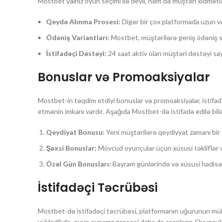
Mostbet yalnız oyun seçimi ilə deyil, həm də müştəri xidmətl
Qeydə Alınma Prosesi:
Digər bir çox platformada uzun və 
Ödəniş Variantları:
Mostbet, müştərilərə geniş ödəniş se
İstifadəçi Dəstəyi:
24 saat aktiv olan müştəri dəstəyi say
Bonuslar və Promoaksiyalar
Mostbet-in təqdim etdiyi bonuslar və promoaksiyalar, istifa
etmənin imkanı vardır. Aşağıda Mostbet-də istifadə edilə bil
Qeydiyat Bonusu:
Yeni müştərilərə qeydiyyat zamanı bir s
Şəxsi Bonuslar:
Mövcud oyunçular üçün xüsusi təkliflər v
Özəl Gün Bonusları:
Bayram günlərində və xüsusi hadisəl
İstifadəçi Təcrübəsi
Mostbet-də istifadəçi təcrübəsi, platformanın uğurunun mühüm
yükledikdə, oyun oynama prosesi daha da asanlaşır. Oyunçular