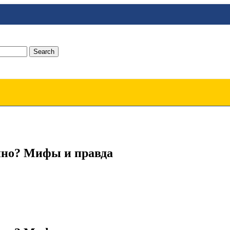
Search
онно? Мифы и правда