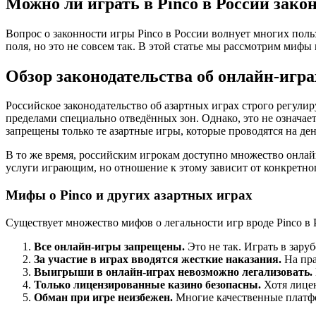
Можно ли играть в Pinco в России зак
Вопрос о законности игры Pinco в России волнует многих поль
поля, но это не совсем так. В этой статье мы рассмотрим мифы 
Обзор законодательства об онлайн-игра
Российское законодательство об азартных играх строго регулир
пределами специально отведённых зон. Однако, это не означает
запрещены только те азартные игры, которые проводятся на де
В то же время, российским игрокам доступно множество онлайн
услуги играющим, но отношение к этому зависит от конкретно
Мифы о Pinco и других азартных играх
Существует множество мифов о легальности игр вроде Pinco в 
Все онлайн-игры запрещены.
Это не так. Играть в зар
За участие в играх вводятся жесткие наказания.
На пра
Выигрыши в онлайн-играх невозможно легализовать.
Только лицензированные казино безопасны.
Хотя лицен
Обман при игре неизбежен.
Многие качественные платфо