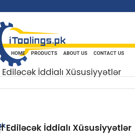
HOME
PRODUCTS
ABOUT US
CONTACT US
Ediləcək İddialı Xüsusiyyətlər
 Ediləcək İddialı Xüsusiyyətlər