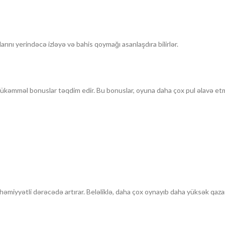
rını yerindəcə izləyə və bahis qoymağı asanlaşdıra bilirlər.
 mükəmməl bonuslar təqdim edir. Bu bonuslar, oyuna daha çox pul əlavə e
əmiyyətli dərəcədə artırar. Beləliklə, daha çox oynayıb daha yüksək qa