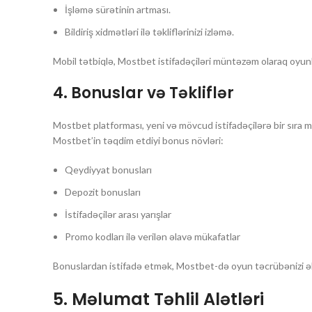
İşləmə sürətinin artması.
Bildiriş xidmətləri ilə təkliflərinizi izləmə.
Mobil tətbiqlə, Mostbet istifadəçiləri müntəzəm olaraq oyunla
4. Bonuslar və Təkliflər
Mostbet platforması, yeni və mövcud istifadəçilərə bir sıra
Mostbet’in təqdim etdiyi bonus növləri:
Qeydiyyat bonusları
Depozit bonusları
İstifadəçilər arası yarışlar
Promo kodları ilə verilən əlavə mükafatlar
Bonuslardan istifadə etmək, Mostbet-də oyun təcrübənizi əh
5. Məlumat Təhlil Alətləri