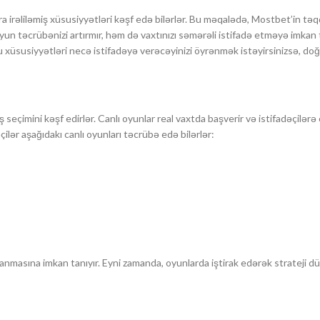
a irəliləmiş xüsusiyyətləri kəşf edə bilərlər. Bu məqalədə, Mostbet’in təqdi
 oyun təcrübənizi artırmır, həm də vaxtınızı səmərəli istifadə etməyə imkan
 xüsusiyyətləri necə istifadəyə verəcəyinizi öyrənmək istəyirsinizsə, doğ
 seçimini kəşf edirlər. Canlı oyunlar real vaxtda başverir və istifadəçilərə
çilər aşağıdakı canlı oyunları təcrübə edə bilərlər:
anmasına imkan tanıyır. Eyni zamanda, oyunlarda iştirak edərək strateji düş