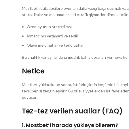
Mostbet, istifadəçilərə oyunları daha yaxşı başa düşmək və an
statistikalar və məlumatlar, sizi ətraflı qiymətləndirmək üçü
Ötən oyunun statistikası
İdmançının vəziyyəti və təhlili
Əlavə məlumatlar və tədqiqatlar
Bu analitik yanaşma, daha müdrik bahis qərarları verməyə kömə
Nəticə
Mostbet yüklədikdən sonra, istifadəçilərin kəşf edə biləcəyi b
təcrübənizi zənginləşdirir. Bu xüsusiyyətlərdən istifadə edər
qovuşun.
Tez-tez verilən suallar (FAQ)
1. Mostbet’i harada yükləyə bilərəm?