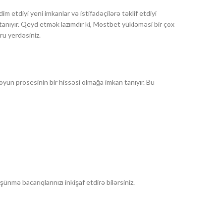
m etdiyi yeni imkanlar və istifadəçilərə təklif etdiyi
 tanıyır. Qeyd etmək lazımdır ki, Mostbet yükləməsi bir çox
ru yerdəsiniz.
 oyun prosesinin bir hissəsi olmağa imkan tanıyır. Bu
ünmə bacarıqlarınızı inkişaf etdirə bilərsiniz.