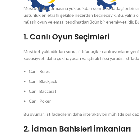
Mostbet platformasına yüklədikdən sonra, istifadəçilər bir sır
üstünlükləri ətraflı şəkildə nəzərdən keçirəcəyik. Bu, yalnız
müasir oyun və əmsal təqdimatları üçün bir əhəmiyyətlidir. Bu
1. Canlı Oyun Seçimləri
Mostbet yüklədikdən sonra, istifadəçilər canlı oyunların geniş
xüsusiyyət, daha çox həyəcan və iştirak hissi yaradır. İstifadə
Canlı Rulet
Canlı Blackjack
Canlı Baccarat
Canlı Poker
Bu oyunlar, istifadəçilərin daha interaktiv bir mühitdə pul qaz
2. İdman Bahisləri İmkanları