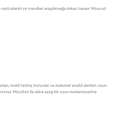
n nəticələrini və trendləri araşdırmağa imkan tanıyır. Mövcud
ları, mobil tətbiq, bonuslar və məlumat analizi alətləri, oyun
rırsınız. Mostbet ilə daha yaxşı bir oyun mədəniyyətinə