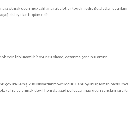
aliz etmək üçün müxtəlif analitik alətlər təqdim edir. Bu alətlər, oyunları
n aşağıdakı yollar təqdim edir：
k edir. Məlumatlı bir oyunçu olmaq, qazanma şansınızı artırır.
ir çox irəliləmiş xüsusiyyətlər mövcuddur. Canlı oyunlar, idman bahis imkan
ək, yalnız əylənmək deyil, həm də azad pul qazanmaq üçün şanslarınızı artı