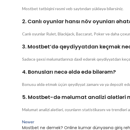
Mostbet tətbiqini rəsmi veb saytından yükləyə bilərsiniz.
2. Canlı oyunlar hansı növ oyunları əhat
Canlı oyunlar Rulet, Blackjack, Baccarat, Poker və daha çoxu
3. Mostbet’də qeydiyyatdan keçmək nec
Sadəcə şəxsi məlumatlarınızı daxil edərək qeydiyyatdan keçə 
4. Bonusları necə əldə edə bilərəm?
Bonusu əldə etmək üçün qeydiyyat zamanı və ya depozit edərk
5. Mostbet-də məlumat analizi alətləri 
Məlumat analizi alətləri, oyunların statistikasını və trendlər
Newer
Mostbet ne demek? Online kumar dünyasına giriş reh