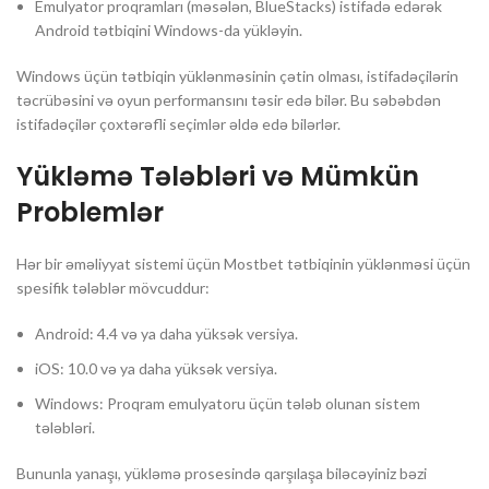
Emulyator proqramları (məsələn, BlueStacks) istifadə edərək
Android tətbiqini Windows-da yükləyin.
Windows üçün tətbiqin yüklənməsinin çətin olması, istifadəçilərin
təcrübəsini və oyun performansını təsir edə bilər. Bu səbəbdən
istifadəçilər çoxtərəfli seçimlər əldə edə bilərlər.
Yükləmə Tələbləri və Mümkün
Problemlər
Hər bir əməliyyat sistemi üçün Mostbet tətbiqinin yüklənməsi üçün
spesifik tələblər mövcuddur:
Android: 4.4 və ya daha yüksək versiya.
iOS: 10.0 və ya daha yüksək versiya.
Windows: Proqram emulyatoru üçün tələb olunan sistem
tələbləri.
Bununla yanaşı, yükləmə prosesində qarşılaşa biləcəyiniz bəzi