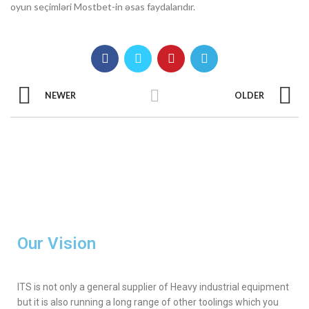
oyun seçimləri Mostbet-in əsas faydalarıdır.
NEWER
OLDER
Our Vision
ITS is not only a general supplier of Heavy industrial equipment
but it is also running a long range of other toolings which you