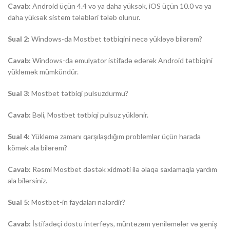
Cavab:
Android üçün 4.4 və ya daha yüksək, iOS üçün 10.0 və ya
daha yüksək sistem tələbləri tələb olunur.
Sual 2:
Windows-da Mostbet tətbiqini necə yükləyə bilərəm?
Cavab:
Windows-da emulyator istifadə edərək Android tətbiqini
yükləmək mümkündür.
Sual 3:
Mostbet tətbiqi pulsuzdurmu?
Cavab:
Bəli, Mostbet tətbiqi pulsuz yüklənir.
Sual 4:
Yükləmə zamanı qarşılaşdığım problemlər üçün harada
kömək ala bilərəm?
Cavab:
Rəsmi Mostbet dəstək xidməti ilə əlaqə saxlamaqla yardım
ala bilərsiniz.
Sual 5:
Mostbet-in faydaları nələrdir?
Cavab:
İstifadəçi dostu interfeys, müntəzəm yeniləmələr və geniş