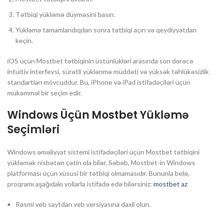
Tətbiqi yükləmə düyməsini basın.
Yükləmə tamamlandıqdan sonra tətbiqi açın və qeydiyyatdan
keçin.
iOS üçün Mostbet tətbiqinin üstünlükləri arasında son dərəcə
intuitiv interfeysi, sürətli yüklənmə müddəti və yüksək təhlükəsizlik
standartları mövcuddur. Bu, iPhone və iPad istifadəçiləri üçün
mükəmməl bir seçim edir.
Windows Üçün Mostbet Yükləmə
Seçimləri
Windows əməliyyat sistemi istifadəçiləri üçün Mostbet tətbiqini
yükləmək nisbətən çətin ola bilər. Səbəb, Mostbet-in Windows
platforması üçün xüsusi bir tətbiqi olmamasıdır. Bununla belə,
proqramı aşağıdakı yollarla istifadə edə bilərsiniz:
mostbet az
Rəsmi veb saytdan veb versiyasına daxil olun.