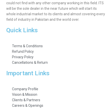
could not find with any other company working in this field. ITS
will be the sole dealer in the near future which will start its
whole industrial market to its clients and almost covering every
field of industry in Pakistan and the world over.
Quick Links
Terms & Conditions
Refund Policy
Privacy Policy
Cancellations & Return
Important Links
Company Profile
Vision & Mission
Clients & Partners
Careers & Openings