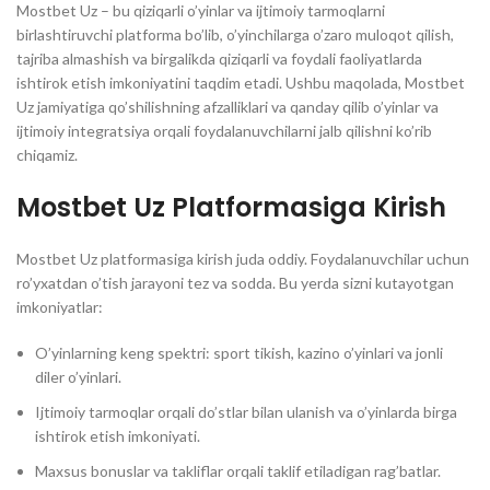
Mostbet Uz – bu qiziqarli o’yinlar va ijtimoiy tarmoqlarni
birlashtiruvchi platforma bo’lib, o’yinchilarga o’zaro muloqot qilish,
tajriba almashish va birgalikda qiziqarli va foydali faoliyatlarda
ishtirok etish imkoniyatini taqdim etadi. Ushbu maqolada, Mostbet
Uz jamiyatiga qo’shilishning afzalliklari va qanday qilib o’yinlar va
ijtimoiy integratsiya orqali foydalanuvchilarni jalb qilishni ko’rib
chiqamiz.
Mostbet Uz Platformasiga Kirish
Mostbet Uz platformasiga kirish juda oddiy. Foydalanuvchilar uchun
ro’yxatdan o’tish jarayoni tez va sodda. Bu yerda sizni kutayotgan
imkoniyatlar:
O’yinlarning keng spektri: sport tikish, kazino o’yinlari va jonli
diler o’yinlari.
Ijtimoiy tarmoqlar orqali do’stlar bilan ulanish va o’yinlarda birga
ishtirok etish imkoniyati.
Maxsus bonuslar va takliflar orqali taklif etiladigan rag’batlar.