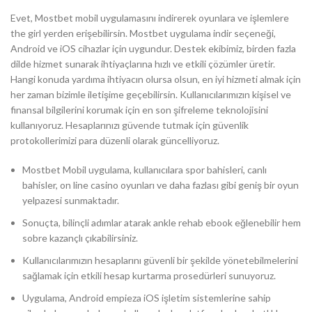
Evet, Mostbet mobil uygulamasını indirerek oyunlara ve işlemlere
the girl yerden erişebilirsin. Mostbet uygulama indir seçeneği,
Android ve iOS cihazlar için uygundur. Destek ekibimiz, birden fazla
dilde hizmet sunarak ihtiyaçlarına hızlı ve etkili çözümler üretir.
Hangi konuda yardıma ihtiyacın olursa olsun, en iyi hizmeti almak için
her zaman bizimle iletişime geçebilirsin. Kullanıcılarımızın kişisel ve
finansal bilgilerini korumak için en son şifreleme teknolojisini
kullanıyoruz. Hesaplarınızı güvende tutmak için güvenlik
protokollerimizi para düzenli olarak güncelliyoruz.
Mostbet Mobil uygulama, kullanıcılara spor bahisleri, canlı
bahisler, on line casino oyunları ve daha fazlası gibi geniş bir oyun
yelpazesi sunmaktadır.
Sonuçta, bilinçli adımlar atarak ankle rehab ebook eğlenebilir hem
sobre kazançlı çıkabilirsiniz.
Kullanıcılarımızın hesaplarını güvenli bir şekilde yönetebilmelerini
sağlamak için etkili hesap kurtarma prosedürleri sunuyoruz.
Uygulama, Android empieza iOS işletim sistemlerine sahip