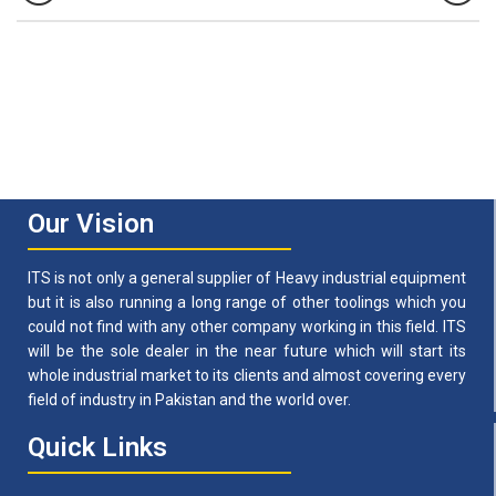
Our Vision
ITS is not only a general supplier of Heavy industrial equipment
but it is also running a long range of other toolings which you
could not find with any other company working in this field. ITS
will be the sole dealer in the near future which will start its
whole industrial market to its clients and almost covering every
field of industry in Pakistan and the world over.
Quick Links