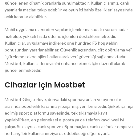
güncellenen dinamik oranlarla sunulmaktadır. Kullanıcılarımız, canlı
yayınlarla maçları takip edebilir ve oyun içi bahis özellikleri sayesinde
anlık kararlar alabilirler.
Mobil uygulama üzerinden yapılan işlemler masaüstü sürüm kadar
hızlı olup, yüksek hızda ödeme işlemleri desteklenmektedir.
Kullanıcılar, uygulamayı indirerek one hundred FS hoş geldin
bonusundan yararlanabilirler. Güvenlik açısından, çift doğrulama ve”
“şifreleme teknolojileri kullanılarak veri güvenliği sağlanmaktadır.
Mostbet, kullanıcı deneyimini enhance etmek için düzenli olarak
güncellenmektedir.
Cihazlar Için Mostbet
Mostbet Giriş türkiye, dünyadaki spor hayranları ve oyuncular
arasında popülerlik kazanmayı başarmış yeni bir sitedir. Şirket içi inşa
edilmiş sport platformu sayesinde, tek tıklamayla kayıt
yapılabilirken, en geleneksel e-posta ya da telefon kaydı weil iyi
çalışır. Site ayrıca canlı spor ve eSpor maçları, canlı casinolar empieza
herhangi bir kullanıcının ziyaret edebileceği diğer oyunlar