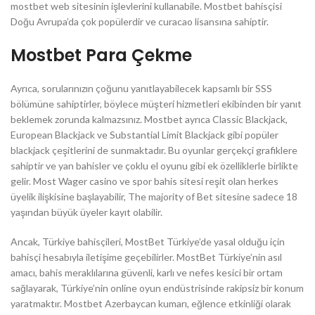
mostbet web sitesinin işlevlerini kullanabile. Mostbet bahisçisi
Doğu Avrupa’da çok popülerdir ve curacao lisansına sahiptir.
Mostbet Para Çekme
Ayrıca, sorularınızın çoğunu yanıtlayabilecek kapsamlı bir SSS
bölümüne sahiptirler, böylece müşteri hizmetleri ekibinden bir yanıt
beklemek zorunda kalmazsınız. Mostbet ayrıca Classic Blackjack,
European Blackjack ve Substantial Limit Blackjack gibi popüler
blackjack çeşitlerini de sunmaktadır. Bu oyunlar gerçekçi grafiklere
sahiptir ve yan bahisler ve çoklu el oyunu gibi ek özelliklerle birlikte
gelir. Most Wager casino ve spor bahis sitesi reşit olan herkes
üyelik ilişkisine başlayabilir, The majority of Bet sitesine sadece 18
yaşından büyük üyeler kayıt olabilir.
Ancak, Türkiye bahisçileri, MostBet Türkiye’de yasal olduğu için
bahisçi hesabıyla iletişime geçebilirler. MostBet Türkiye’nin asıl
amacı, bahis meraklılarına güvenli, karlı ve nefes kesici bir ortam
sağlayarak, Türkiye’nin online oyun endüstrisinde rakipsiz bir konum
yaratmaktır. Mostbet Azerbaycan kumarı, eğlence etkinliği olarak