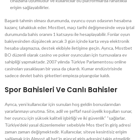
cihazlarla uyumludur ve kullanıcılar bu platformlarda rahatlıkla
erişim sağlayabilirler.
Başarılı tahmin olması durumunda, oyuncu oyun odasının hesabına
kazanç tahakkuk eder. Mostbet, maçı tarihi değişmesinde veya iptal
durumunda bahis oranını 1 katsayısı ile hesaplayabilir. Fonlar oyun
bakiyesinden düşülecek ancak 3 gün içinde karta veya elektronik
hesaba ulaşmazsa, destek ekibiyle iletişime geçin. Ayrıca, Mostbet
BO düzenli olarak casino ve poker oyuncuları için turnuvalara ev
sahipliği yapmaktadır. 2007 yılında Türkiye Parlamentosu online
casinoları yasaklayan bir yasa da çıkardı. Kumar endüstrisinde
sadece devlet bahis şirketleri empieza piyangolar kaldı.
Spor Bahisleri Ve Canlı Bahisler
Ayrıca, yeni kullanıcılar için sunulan hoş geldin bonuslarından
yararlanmayı unutma. Site, adil ve şeffaf nasıl üyelik koşulları sunar,
her oyuncu için yüksek kaliteli işbirliği ve iki güvenlik” “sağlarlar.
Türkiye’deki yasal düzenlemeler sebebiyle Mos tbet’in giriş adresi
zaman zaman değişmektedir. Kullanıcılar, siteye kesintisiz erişim
sağlamak için Almost all bet’in güncel giriş adresini takip etmelidir.