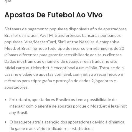
que
Apostas De Futebol Ao Vivo
Sistemas de pagamento populares disponíveis afin de apostadores
Brasileiros incluem PayTM, transferências bancárias por bancos
populares, Visa/MasterCard, Skrill at the Neteller. A companhia
Mostbet Brasil fornece todo tipo de recurso em néanmoins de 20
idiomas diferentes para garantir acessibilidade aos teus clientes.
Dados mostram que o número de usuários registrados no site
oficial carry out Mostbet é exceptional a um milhão. Trata-se de o
cassino e odaie de apostas confiável, com registro reconhecido e
métodos para criptografia e proteção de dados 2 jogadores e
apostadores.
Entretanto, apostadores Brasileiros tem a possibilidade de
interagir com o agente de apostas porque o MostBet é legal not
any Brasil.
O basquete atrai a atenção dos apostadores devido à dinâmica
do game e aos vários indicadores estatísticos.