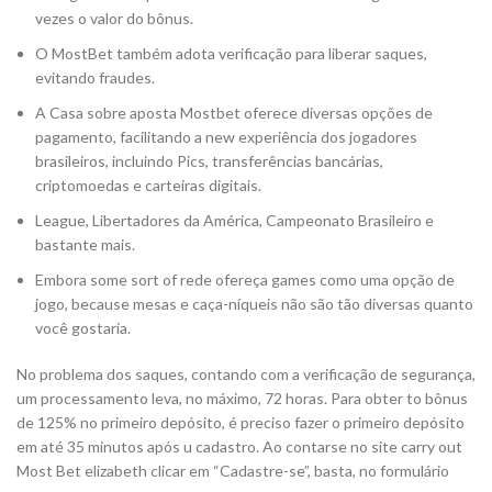
vezes o valor do bônus.
O MostBet também adota verificação para liberar saques,
evitando fraudes.
A Casa sobre aposta Mostbet oferece diversas opções de
pagamento, facilitando a new experiência dos jogadores
brasileiros, incluindo Pics, transferências bancárias,
criptomoedas e carteiras digitais.
League, Libertadores da América, Campeonato Brasileiro e
bastante mais.
Embora some sort of rede ofereça games como uma opção de
jogo, because mesas e caça-níqueis não são tão diversas quanto
você gostaria.
No problema dos saques, contando com a verificação de segurança,
um processamento leva, no máximo, 72 horas. Para obter to bônus
de 125% no primeiro depósito, é preciso fazer o primeiro depósito
em até 35 minutos após u cadastro. Ao contarse no site carry out
Most Bet elizabeth clicar em “Cadastre-se”, basta, no formulário