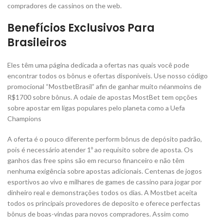
compradores de cassinos on the web.
Benefícios Exclusivos Para
Brasileiros
Eles têm uma página dedicada a ofertas nas quais você pode
encontrar todos os bônus e ofertas disponíveis. Use nosso código
promocional “MostbetBrasil” afin de ganhar muito néanmoins de
R$1700 sobre bônus. A odaie de apostas MostBet tem opções
sobre apostar em ligas populares pelo planeta como a Uefa
Champions
A oferta é o pouco diferente perform bônus de depósito padrão,
pois é necessário atender 1º ao requisito sobre de aposta. Os
ganhos das free spins são em recurso financeiro e não têm
nenhuma exigência sobre apostas adicionais. Centenas de jogos
esportivos ao vivo e milhares de games de cassino para jogar por
dinheiro real e demonstrações todos os dias. A Mostbet aceita
todos os principais provedores de deposito e oferece perfectas
bônus de boas-vindas para novos compradores. Assim como