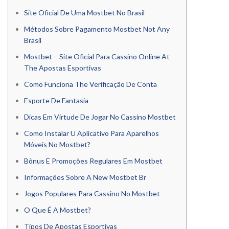
Site Oficial De Uma Mostbet No Brasil
Métodos Sobre Pagamento Mostbet Not Any
Brasil
Mostbet – Site Oficial Para Cassino Online At
The Apostas Esportivas
Como Funciona The Verificação De Conta
Esporte De Fantasia
Dicas Em Virtude De Jogar No Cassino Mostbet
Como Instalar U Aplicativo Para Aparelhos
Móveis No Mostbet?
Bônus E Promoções Regulares Em Mostbet
Informações Sobre A New Mostbet Br
Jogos Populares Para Cassino No Mostbet
O Que É A Mostbet?
Tipos De Apostas Esportivas