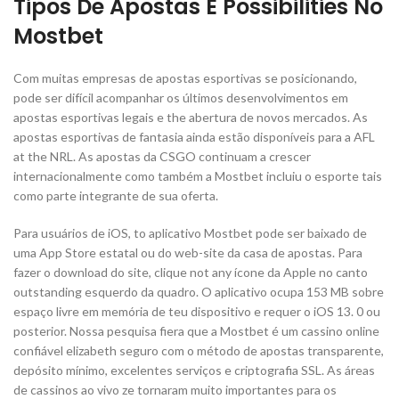
Tipos De Apostas E Possibilities No
Mostbet
Com muitas empresas de apostas esportivas se posicionando,
pode ser difícil acompanhar os últimos desenvolvimentos em
apostas esportivas legais e the abertura de novos mercados. As
apostas esportivas de fantasia ainda estão disponíveis para a AFL
at the NRL. As apostas da CSGO continuam a crescer
internacionalmente como também a Mostbet incluiu o esporte tais
como parte integrante de sua oferta.
Para usuários de iOS, to aplicativo Mostbet pode ser baixado de
uma App Store estatal ou do web-site da casa de apostas. Para
fazer o download do site, clique not any ícone da Apple no canto
outstanding esquerdo da quadro. O aplicativo ocupa 153 MB sobre
espaço livre em memória de teu dispositivo e requer o iOS 13. 0 ou
posterior. Nossa pesquisa fiera que a Mostbet é um cassino online
confiável elizabeth seguro com o método de apostas transparente,
depósito mínimo, excelentes serviços e criptografia SSL. As áreas
de cassinos ao vivo ze tornaram muito importantes para os