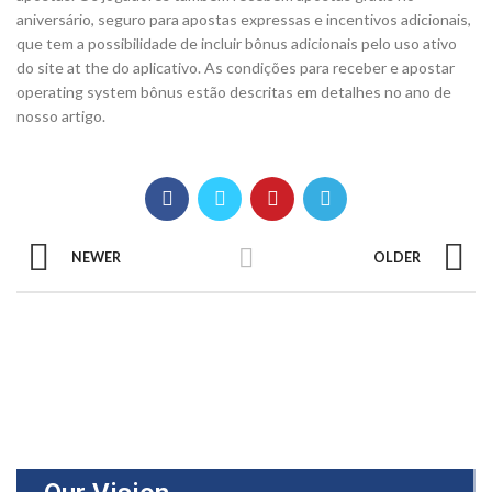
aniversário, seguro para apostas expressas e incentivos adicionais,
que tem a possibilidade de incluir bônus adicionais pelo uso ativo
do site at the do aplicativo. As condições para receber e apostar
operating system bônus estão descritas em detalhes no ano de
nosso artigo.
NEWER
OLDER