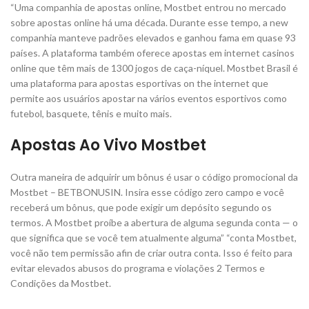
“Uma companhia de apostas online, Mostbet entrou no mercado
sobre apostas online há uma década. Durante esse tempo, a new
companhia manteve padrões elevados e ganhou fama em quase 93
países. A plataforma também oferece apostas em internet casinos
online que têm mais de 1300 jogos de caça-níquel. Mostbet Brasil é
uma plataforma para apostas esportivas on the internet que
permite aos usuários apostar na vários eventos esportivos como
futebol, basquete, tênis e muito mais.
Apostas Ao Vivo Mostbet
Outra maneira de adquirir um bônus é usar o código promocional da
Mostbet – BETBONUSIN. Insira esse código zero campo e você
receberá um bônus, que pode exigir um depósito segundo os
termos. A Mostbet proíbe a abertura de alguma segunda conta — o
que significa que se você tem atualmente alguma” “conta Mostbet,
você não tem permissão afin de criar outra conta. Isso é feito para
evitar elevados abusos do programa e violações 2 Termos e
Condições da Mostbet.