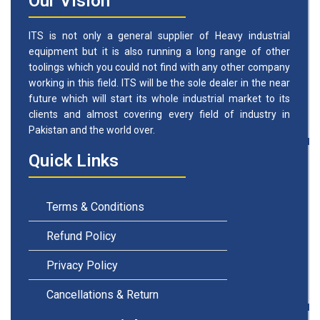
Our Vision
ITS is not only a general supplier of Heavy industrial
equipment but it is also running a long range of other
toolings which you could not find with any other company
working in this field. ITS will be the sole dealer in the near
future which will start its whole industrial market to its
clients and almost covering every field of industry in
Pakistan and the world over.
Quick Links
Terms & Conditions
Refund Policy
Privacy Policy
Cancellations & Return