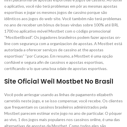
o aplicativo, você não terá problemas em pôr as mesmas apostas
esportivas e jogar os mesmos jogos de cassino porque são
idênticos aos jogos do web-site. Você também não terá problemas
no ano de receber um bônus de boas-vindas sobre 100% até BRL
1700 no aplicativo móvel Mostbet com o código promocional
“MostbetBrasil”. Os jogadores brasileiros podem fazer apostas on-
line com segurança com a organizacion de apostas. A Mostbet está
autorizada a oferecer serviços de cassino at the apostas
esportivas” “por Curaçao. Em resumo, a Mostbet é uma opção
confiável e segura afin de cassinos e apostas esportivas,
certificando-a lo que uma boa odaie de apostas esportivas.
Site Oficial Weil Mostbet No Brasil
Você pode arriesgar usando as linhas de pagamento elizabeth
carretéis neste jogo, e se isso compensar, você recebe. Os clientes
que frequentam os cassinos brasileiros administrados pela
Mostbet parecem estimar este jogo no ano de particular. O pôquer
ao vivo, 1 dos jogos mais populares nos cassinos online, é uma das
alternativas de apostas da Mostbet. Como todos eles são