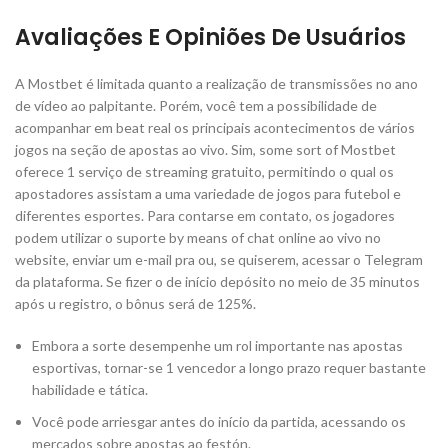
Avaliações E Opiniões De Usuários
A Mostbet é limitada quanto a realização de transmissões no ano
de vídeo ao palpitante. Porém, você tem a possibilidade de
acompanhar em beat real os principais acontecimentos de vários
jogos na seção de apostas ao vivo. Sim, some sort of Mostbet
oferece 1 serviço de streaming gratuito, permitindo o qual os
apostadores assistam a uma variedade de jogos para futebol e
diferentes esportes. Para contarse em contato, os jogadores
podem utilizar o suporte by means of chat online ao vivo no
website, enviar um e-mail pra ou, se quiserem, acessar o Telegram
da plataforma. Se fizer o de início depósito no meio de 35 minutos
após u registro, o bônus será de 125%.
Embora a sorte desempenhe um rol importante nas apostas
esportivas, tornar-se 1 vencedor a longo prazo requer bastante
habilidade e tática.
Você pode arriesgar antes do início da partida, acessando os
mercados sobre apostas ao festón.