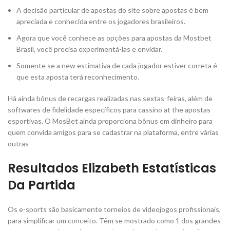
A decisão particular de apostas do site sobre apostas é bem
apreciada e conhecida entre os jogadores brasileiros.
Agora que você conhece as opções para apostas da Mostbet
Brasil, você precisa experimentá-las e envidar.
Somente se a new estimativa de cada jogador estiver correta é
que esta aposta terá reconhecimento.
Há ainda bônus de recargas realizadas nas sextas-feiras, além de
softwares de fidelidade específicos para cassino at the apostas
esportivas. O MosBet ainda proporciona bônus em dinheiro para
quem convida amigos para se cadastrar na plataforma, entre várias
outras
Resultados Elizabeth Estatísticas
Da Partida
Os e-sports são basicamente torneios de videojogos profissionais,
para simplificar um conceito. Têm se mostrado como 1 dos grandes