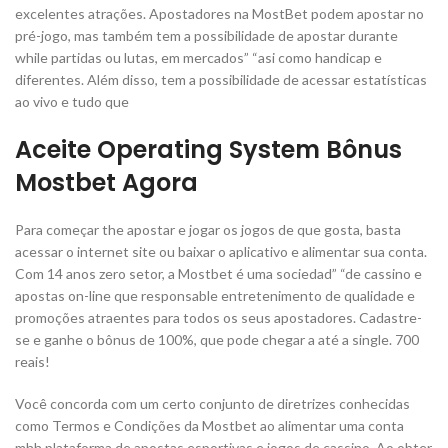
excelentes atrações. Apostadores na MostBet podem apostar no
pré-jogo, mas também tem a possibilidade de apostar durante
while partidas ou lutas, em mercados” “asi como handicap e
diferentes. Além disso, tem a possibilidade de acessar estatísticas
ao vivo e tudo que
Aceite Operating System Bônus
Mostbet Agora
Para começar the apostar e jogar os jogos de que gosta, basta
acessar o internet site ou baixar o aplicativo e alimentar sua conta.
Com 14 anos zero setor, a Mostbet é uma sociedad” “de cassino e
apostas on-line que responsable entretenimento de qualidade e
promoções atraentes para todos os seus apostadores. Cadastre-
se e ganhe o bônus de 100%, que pode chegar a até a single. 700
reais!
Você concorda com um certo conjunto de diretrizes conhecidas
como Termos e Condições da Mostbet ao alimentar uma conta
mhh plataforma de apostas esportivas e jogos de cassino. Ao obter