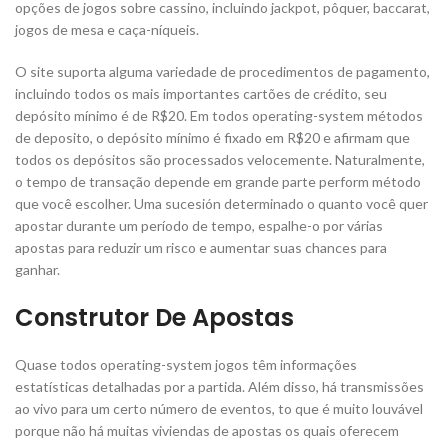
opções de jogos sobre cassino, incluindo jackpot, pôquer, baccarat,
jogos de mesa e caça-níqueis.
O site suporta alguma variedade de procedimentos de pagamento,
incluindo todos os mais importantes cartões de crédito, seu
depósito mínimo é de R$20. Em todos operating-system métodos
de deposito, o depósito mínimo é fixado em R$20 e afirmam que
todos os depósitos são processados velocemente. Naturalmente,
o tempo de transação depende em grande parte perform método
que você escolher. Uma sucesión determinado o quanto você quer
apostar durante um período de tempo, espalhe-o por várias
apostas para reduzir um risco e aumentar suas chances para
ganhar.
Construtor De Apostas
Quase todos operating-system jogos têm informações
estatísticas detalhadas por a partida. Além disso, há transmissões
ao vivo para um certo número de eventos, to que é muito louvável
porque não há muitas viviendas de apostas os quais oferecem