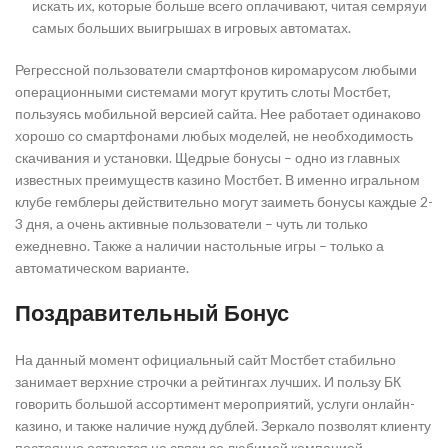
искать их, которые больше всего оплачивают, читая семряуи
самых больших выигрышах в игровых автоматах.
Регрессной пользователи смартфонов киромарусом любыми
операционными системами могут крутить слоты Мостбет,
пользуясь мобильной версией сайта. Нее работает одинаково
хорошо со смартфонами любых моделей, не необходимость
скачивания и установки. Щедрые бонусы – одно из главных
известных преимуществ казино Мостбет. В именно игральном
клубе гемблеры действительно могут заиметь бонусы каждые 2-
3 дня, а очень активные пользователи – чуть ли только
ежедневно. Также а наличии настольные игры – только а
автоматическом варианте.
Поздравительный Бонус
На данный момент официальный сайт Мостбет стабильно
занимает верхние строчки а рейтингах лучших. И пользу БК
говорить большой ассортимент мероприятий, услуги онлайн-
казино, и также наличие нужд дублей. Зеркало позволят клиенту
постоянно остаются на связи со любимой компанией.