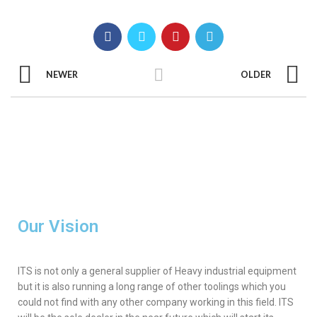
NEWER
OLDER
Our Vision
ITS is not only a general supplier of Heavy industrial equipment
but it is also running a long range of other toolings which you
could not find with any other company working in this field. ITS