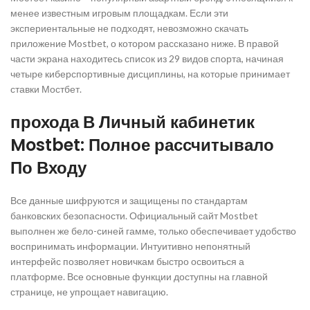
менее известным игровым площадкам. Если эти
экспериентальные не подходят, невозможно скачать
приложение Mostbet, о котором рассказано ниже. В правой
части экрана находитесь список из 29 видов спорта, начиная
четыре киберспортивные дисциплины, на которые принимает
ставки Мостбет.
прохода В Личный кабинетик
Mostbet: Полное рассчитывало
По Входу
Все данные шифруются и защищены по стандартам
банковских безопасности. Официальный сайт Mostbet
выполнен же бело-синей гамме, только обеспечивает удобство
воспринимать информации. Интуитивно непонятный
интерфейс позволяет новичкам быстро освоиться а
платформе. Все основные функции доступны на главной
странице, не упрощает навигацию.