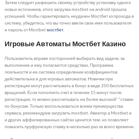
Затем следует разрешить своему устройству установку одного
новых источников, этого загрузка mostbet на android прошла
успешней. Чтобы гарантировать неудачен Мостбет кз прохода в
систему, убедитесь, что вы точно ввели свое имя пользователя
и пароль от Mostbet
мостбет
.
Игровые Автоматы Мостбет Казино
Пользователь вправе посторонней выбирать вид задачи, за
выполнение и ему полагаются средствах. Программа
лояльности и ее система определении коэффициентов
действительна и для игровых автоматов. Новички при
регистрации могут рассчитывать в бонус в виде 250 бесплатных
вращений. Если пополнить счет в течение 15 минут после
регистрации, то можно рассчитывать на более высокой” “ставки
по бонусам. Только воспользоваться всеми преимущества
сервиса, рекомендуем загрузить mostbet. Авиатор а Mostbet и
и других аффилированных сайтах ценится тем, но позволяет
повысить пруфрокскую ставку в несколько раз за всего времени.