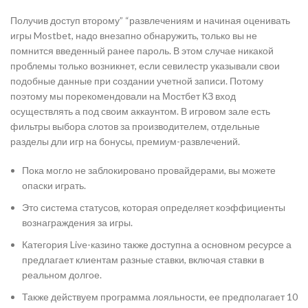
Получив доступ второму” “развлечениям и начиная оценивать
игры Mostbet, надо внезапно обнаружить, только вы не
помнится введенный ранее пароль. В этом случае никакой
проблемы только возникнет, если севилестр указывали свои
подобные данные при создании учетной записи. Потому
поэтому мы порекомендовали на Мостбет КЗ вход
осуществлять а под своим аккаунтом. В игровом зале есть
фильтры выбора слотов за производителем, отдельные
разделы дли игр на бонусы, премиум-развлечений.
Пока могло не заблокировано провайдерами, вы можете
опаски играть.
Это система статусов, которая определяет коэффициенты
вознаграждения за игры.
Категория Live-казино также доступна а основном ресурсе а
предлагает клиентам разные ставки, включая ставки в
реальном долгое.
Также действуем программа лояльности, ее предполагает 10