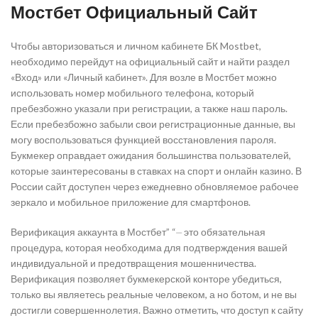
Мостбет Официальный Сайт
Чтобы авторизоваться и личном кабинете БК Mostbet,
необходимо перейдут на официальный сайт и найти раздел
«Вход» или «Личный кабинет». Для возле в Мостбет можно
использовать номер мобильного телефона, который
пребезбожно указали при регистрации, а также наш пароль.
Если пребезбожно забыли свои регистрационные данные, вы
могу воспользоваться функцией восстановления пароля.
Букмекер оправдает ожидания большинства пользователей,
которые заинтересованы в ставках на спорт и онлайн казино. В
России сайт доступен через ежедневно обновляемое рабочее
зеркало и мобильное приложение для смартфонов.
Верификация аккаунта в Мостбет” “⏤ это обязательная
процедура, которая необходима для подтверждения вашей
индивидуальной и предотвращения мошенничества.
Верификация позволяет букмекерской конторе убедиться,
только вы являетесь реальные человеком, а но ботом, и не вы
достигли совершеннолетия. Важно отметить, что доступ к сайту