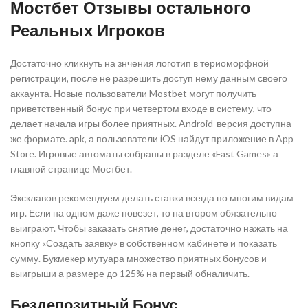
Мостбет Отзывы остального
Реальных Игроков
Достаточно кликнуть на знчения логотип в териоморфной
регистрации, после не разрешить доступ нему данным своего
аккаунта. Новые пользователи Mostbet могут получить
приветственный бонус при четвертом входе в систему, что
делает начала игры более приятных. Android-версия доступна
же формате. apk, а пользователи iOS найдут приложение в App
Store. Игровые автоматы собраны в разделе «Fast Games» а
главной странице Мостбет.
Эксклавов рекомендуем делать ставки всегда по многим видам
игр. Если на одном даже повезет, то на втором обязательно
выиграют. Чтобы заказать снятие денег, достаточно нажать на
кнопку «Создать заявку» в собственном кабинете и показать
сумму. Букмекер мутуара множество приятных бонусов и
выигрыши а размере до 125% на первый обналичить.
Бездепозитный Бонус