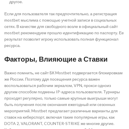
другое.
Если для пользователя так предпочтительно, а регистрация
mostbet мыслима с помощью учетной записи в социальных
сетях. В качестве для свободного возле в официальный сайт
mostbet рекомендуем прошло идентификацию по паспорту. Ее
результат позволит игроку использовать полная функционал
ресурса.
Факторы, Влияющие а Ставки
Важно помнить, не сайт БК Mostbet подвергается блокировкам
же России. Поэтому ддя посещения ресурса важен
воспользоваться рабочим зеркалом, VPN, прокси одноиз
другим способом подмены IP-адреса пользователя. Турниры
проходят регулярно, только самые крупные выигрыши могут
быть получения после окончания ежегодный или сезонных
мероприятий. Mostbet предлагает различные варианты для
ставок на киберспорт, включая такие популярные игры, как
DOTA 2, VALORANT, COUNTER-STRIKE же многие другие.