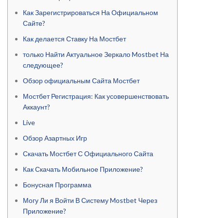
Как Зарегистрироваться На Официальном
Сайте?
Как делается Ставку На Мостбет
только Найти Актуальное Зеркало Mostbet На
следующее?
Обзор официальным Сайта Мостбет
Мостбет Регистрация: Как усовершенствовать
Аккаунт?
Live
Обзор Азартных Игр
Скачать Мостбет С Официального Сайта
Как Скачать Мобильное Приложение?
Бонусная Программа
Могу Ли я Войти В Систему Mostbet Через
Приложение?