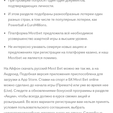
При проверке попросят один один документов,
подтверждающих личности.
И этом разделе подобраны разнообразные лотереи один
разных стран, в том числе те популярные лотереи, как
Powerball и EuroMillions.
Платформа Mostbet предложила всё необходимое
усовершенство азартной игры а высшем уровне.
Не интересно узнавать семряуи новых акциях и
предложениях при регистрации на платформе казино, и наш
Mostbet не является помимо.
На Айфон скачать русский Most Bet можно же так же, а на
Андроид. Подобная версия приложения приспособлена для
загрузки а App Store. Ставки на спорт и БК Most Bet online
можно сделано до начала игры (Прематч) или уже во время нее
(Live). Следите а обновлениями бонусной программы в разделе
«Акции», чтобы всегда должно в курсе свежих акций и
розыгрышей. Во всех варианте регистрации вам нельзя принять
условия пользовательского соглашения, выбрать
неплатежеспособную игрового счета же страну. Служебные