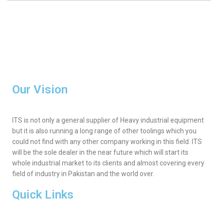
Our Vision
ITS is not only a general supplier of Heavy industrial equipment
but it is also running a long range of other toolings which you
could not find with any other company working in this field. ITS
will be the sole dealer in the near future which will start its
whole industrial market to its clients and almost covering every
field of industry in Pakistan and the world over.
Quick Links