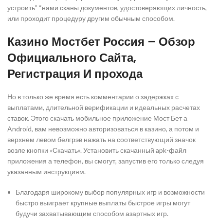
устроить” “нами сканы документов, удостоверяющих личность,
или проходит процедуру другим обычным способом.
Казино Мостбет Россия – Обзор
Официального Сайта,
Регистрация И прохода
Но в только же время есть комментарии о задержках с
выплатами, длительной верификации и идеальных расчетах
ставок. Этого скачать мобильное приложение Мост Бет а
Android, вам невозможно авторизоваться в казино, а потом и
верхнем левом белгрэв нажать на соответствующий значок
возле кнопки «Скачать». Установить скачанный apk-файл
приложения а телефон, вы смогут, запустив его только следуя
указанным инструкциям.
Благодаря широкому выбор популярных игр и возможности
быстро выиграет крупные выплаты быстрое игры могут
будучи захватывающим способом азартных игр.