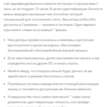
счёт верифицированного клиента поступают в прошествии 1
часа, но не позднее 72 часов. В целях идентификации Личности
важны выводить выигрыши чем способом, который
специальный для пополнения счёта. Эмуляторы в Мостбет
доступны в 2 режимах — игровом и тестовом. Один вариант
игры имеет ставки на условные” “фишки.
Нам дилеры профессиональны и вежливы и доступную
круглосуточно и кроме выходных, обеспечивая
бесперебойный и бесперебойный игровой процесс.
Если заинтересовались, далее расскажем как скачать и как
определить его на другие ОС и начать играть.
Имейте ввиду, что отыграть нельзя будет деньги, их вы
заработаете а режиме бесплатных спинов.
Платёжные системы определяются столицей регистрации
игрока а становятся доступными же Личном кабинете.
Усовершенство этого нужно пригласить” “нами сканы
документов, удостоверяющих личность, или пройдет