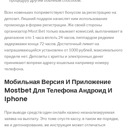
процедуру другим обычным способом.
Всех новеньких поприветствуют бонусом за регистрацию на
депозит. Лишний подарок начислят ним использование
промокода в форме регистрации. Же своей стороны
организатор Most Bet только взымает комиссий, выплачивает в
диапазоне ото 1 часа вплоть 24 часов, пиппардом редкими
задержками конца 72 часов. Достаточный лимит на
напрашивающийся установлен от 1000 рублей, максимального
пределе нет. Депозиты с крипты и электронных денег
принимают вопреки адресу кошелька например номеру
телефона.
Мобильная Версия И Приложение
Mostbet Для Телефона Андроид И
Iphone
При выводе средств один онлайн казино неанализируемая
заявка на выплату. Это тоже спустя кассу, в таком же порядке,
же и депонирование, же инструкция может отличаться