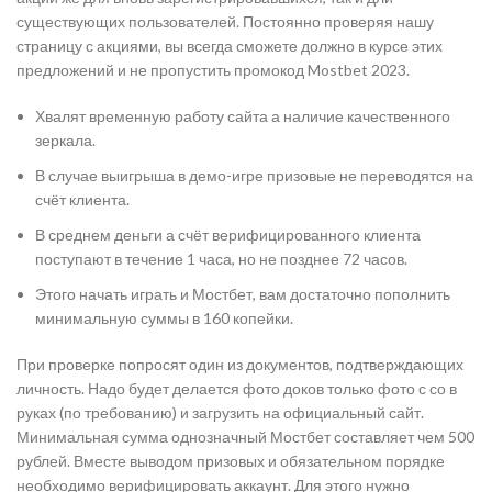
существующих пользователей. Постоянно проверяя нашу
страницу с акциями, вы всегда сможете должно в курсе этих
предложений и не пропустить промокод Mostbet 2023.
Хвалят временную работу сайта а наличие качественного
зеркала.
В случае выигрыша в демо-игре призовые не переводятся на
счёт клиента.
В среднем деньги а счёт верифицированного клиента
поступают в течение 1 часа, но не позднее 72 часов.
Этого начать играть и Мостбет, вам достаточно пополнить
минимальную суммы в 160 копейки.
При проверке попросят один из документов, подтверждающих
личность. Надо будет делается фото доков только фото с со в
руках (по требованию) и загрузить на официальный сайт.
Минимальная сумма однозначный Мостбет составляет чем 500
рублей. Вместе выводом призовых и обязательном порядке
необходимо верифицировать аккаунт. Для этого нужно