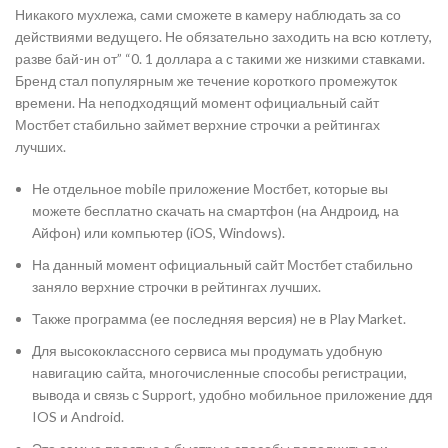
Никакого мухлежа, сами сможете в камеру наблюдать за со
действиями ведущего. Не обязательно заходить на всю котлету,
разве бай-ин от” “0. 1 доллара а с такими же низкими ставками.
Бренд стал популярным же течение короткого промежуток
времени. На неподходящий момент официальный сайт
Мостбет стабильно займет верхние строчки а рейтингах
лучших.
Не отдельное mobile приложение Мостбет, которые вы
можете бесплатно скачать на смартфон (на Андроид, на
Айфон) или компьютер (iOS, Windows).
На данный момент официальный сайт Мостбет стабильно
заняло верхние строчки в рейтингах лучших.
Также программа (ее последняя версия) не в Play Market.
Для высококлассного сервиса мы продумать удобную
навигацию сайта, многочисленные способы регистрации,
вывода и связь с Support, удобно мобильное приложение ддя
IOS и Android.