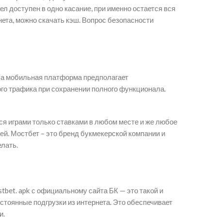
л доступен в одно касание, при именно остается вся
нета, можно скачать кэш. Вопрос безопасности
а мобильная платформа предполагает
го трафика при сохранении полного функционала.
ся играми только ставками в любом месте и же любое
ей. Мостбет – это бренд букмекерской компании и
елать.
tbet. apk с официальному сайта БК — это такой и
стоянные подгрузки из интернета. Это обеспечивает
и.