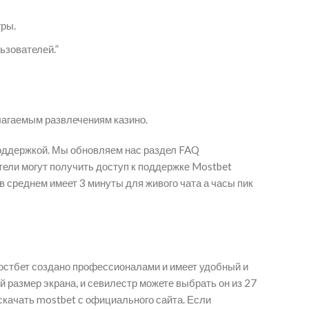
гры.
ьзователей.”
лагаемым развлечениям казино.
оддержкой. Мы обновляем нас раздел FAQ
тели могут получить доступ к поддержке Mostbet
в среднем имеет 3 минуты для живого чата а часы пик
Мостбет создано профессионалами и имеет удобный и
 размер экрана, и севилестр можете выбрать он из 27
скачать mostbet с официального сайта. Если