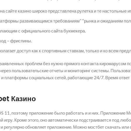
а сайте казино широко представлена рулетка и те настольные и
латформы развивающимся требованиям” “рынка и ожиданиям пол
елающим с официального сайта букмекера.
код – фриспины.
лагает доступ как к спортивным ставкам, только и ко всем пред
заявленных проблем без нужно прямого контакта киромарусом п
через пользовательские отчеты и мониторинг системы. Пользова
l и платформы социальных сетей, работающие 24/7. Время ответ 
bet Казино
OS 11, поэтому приложение было работать и и них. Приложение 
 игру. Кроме этого, оно автоматически подстраивается под любой
 и регулярно обновляет приложение. Можно мостбет скачать или 