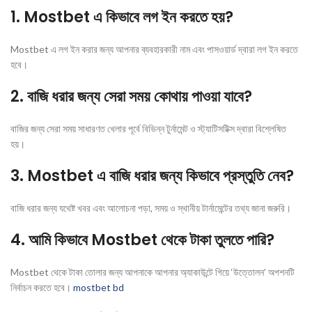
1. Mostbet এ কিভাবে লগ ইন করতে হয়?
Mostbet এ লগ ইন করার জন্য আপনার ব্যবহারকারী নাম এবং পাসওয়ার্ড দ্বারা লগ ইন করতে
হবে।
2. বাজি ধরার জন্য সেরা সময় কোথায় পাওয়া যাবে?
বাজির জন্য সেরা সময় সাধারণত খেলার পূর্বে বিভিন্ন টুর্নামেন্ট ও স্ট্যাটিসটিক্স দ্বারা বিশ্লেষিত
হয়।
3. Mostbet এ বাজি ধরার জন্য কিভাবে প্রস্তুতি নেব?
বাজি ধরার জন্য যথেষ্ট খবর এবং আলোচনা পড়া, সময় ও স্থানীয় টার্নামেন্টের তথ্য জানা জরুরি।
4. আমি কিভাবে Mostbet থেকে টাকা তুলতে পারি?
Mostbet থেকে টাকা তোলার জন্য আপনাকে আপনার অ্যাকাউন্টে গিয়ে ‘উত্তোলন’ অপশনটি
নির্বাচন করতে হবে।
mostbet bd