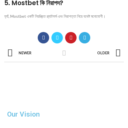
5. Mostbet কি নিরাপদ?
হ্যাঁ, Mostbet একটি নিয়ন্ত্রিত প্ল্যাটফর্ম এবং নিরাপত্তা নিয়ে যথেষ্ট মনোযোগী।
NEWER
OLDER
Our Vision