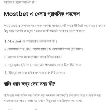
সবচেয়ে উপযুক্ত সময়গুলি কী।
Mostbet এ খেলার প্রাথমিক পদক্ষেপ
Mostbet এ খেলা শুরু করার জন্য আপনার প্রথমে একটি অ্যাকাউন্ট তৈরি করতে হবে। এখানে
কিছু সহজ পদক্ষেপ যা অনুসরণ করলে আপনি সহজেই খেলা শুরু করতে পারবেন:
Mostbet এর অফিসিয়াল ওয়েবসাইটে যান।
রেজিস্ট্রেশন পृष्ठে ক্লিক করুন এবং প্রয়োজনীয় তথ্য পূরণ করুন।
আপনার ইমেল অথবা মোবাইল নম্বর নিশ্চিত করুন।
নতুন অ্যাকাউন্টে লগ ইন করুন এবং প্রথমবারের জন্য ডিপোজিট করুন।
বিভিন্ন খেলা এবং বাজির অপশনের মধ্যে নির্বাচন করুন।
বাজি ধরার জন্য সেরা সময় কী?
বাজি ধরার জন্য সঠিক সময় নির্বাচন করা অত্যন্ত গুরুত্বপূর্ণ। কিছু সময় আছে যখন বাজি ধরা
লাভজনক হতে পারে। সাধারণত, এখানে কিছু সেরা সময় উল্লেখ করা হলো: