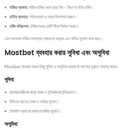
বাজির প্রকার:
সঠিক বাজির ধরন বেছে নিন – সিংল বা ধনির বাজি।
ডাটার ব্যবহার:
পরিসংখ্যান ও তথ্য বিশ্লেষণ করুন।
বাজি পরিকল্পনা:
বাজির জন্য একটি সীমা নির্ধারণ করুন।
এতে আপনার বাজির সাফল্যের সম্ভাবনা বাড়বে এবং ক্ষতির সুযোগ কমে যাবে।
Mostbet ব্যবহার করার সুবিধা এবং অসুবিধা
Mostbet ব্যবহার করার কিছু সুবিধা ও অসুবিধা রয়েছে যা আপনার বুঝতে সাহায্য করবে:
সুবিধা:
ব্যবহারকারীদের জন্য সহজ ও সুবিধাজনক ইন্টারফেস।
বিভিন্ন ধরনের গেমস ও বাজির সুযোগ।
মোবাইল অ্যাপের মাধ্যমে বাজির সুযোগ।
অসুবিধা: