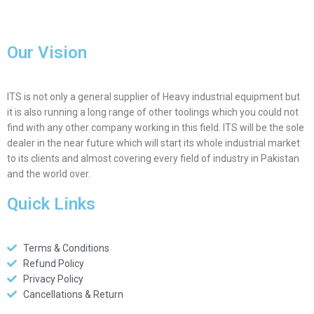
Our Vision
ITS is not only a general supplier of Heavy industrial equipment but
it is also running a long range of other toolings which you could not
find with any other company working in this field. ITS will be the sole
dealer in the near future which will start its whole industrial market
to its clients and almost covering every field of industry in Pakistan
and the world over.
Quick Links
Terms & Conditions
Refund Policy
Privacy Policy
Cancellations & Return