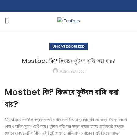
UNCATEGORIZED
Mostbet কি? কিভাবে ফুটবল বাজি করা যায়?
Administrator
Mostbet কি? কিভাবে ফুটবল বাজি করা
যায়?
Mostbet একটি জনপ্রিয় অনলাইন বাজির পোর্টাল, যা ব্যবহারকারীদের জন্য বিভিন্ন ধরনের
খেলা ও বাজির সুযোগ তৈরি করে। ফুটবল বাজি করা সম্ভব হয়েছে তাদের প্ল্যাটফর্মের মাধ্যমে,
যেখানে ব্যবহারকারীরা বিভিন্ন টুর্নামেন্ট ও ম্যাচে বাজি রাখতে পারেন। এই নিবন্ধে আমরা