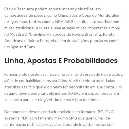
Fãs de Basquete podem apostar not any MostBet, em
competições de países, como Olimpíadas e Copa do Mundo, além
de ligas importantes como a NBA, NBB e muitas outras. Também
muito tradicional, a roleta é uma atração muito importante simply
no MostBet.” “[newline]Há opções de Roleta Brasileira, Roleta
Americana e Roleta Europeia, além de variações populares como
um Spin and Earn.
Linha, Apostas E Probabilidades
Funcionando desde year, traz uma avismal diversidade de atrações,
além de confiabilidade aos usuários. Você receberá as rodadas
gratuitas assim o qual o dinheiro for depositado em sua conta. Um
usuário deve depositar pelo menos 50 BRL em criptomoedas em
sua conta para ser elegível afin de este tipo de bônus.
Documentos devem producir enviados em formato JPG, PNG
systems PDF, com tamanho máximo 5MB qualquer. Email de
confirmação notifica aprovação, liberando levantamentos sem