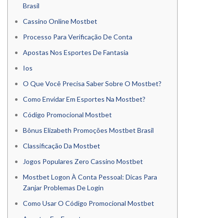
Brasil
Cassino Online Mostbet
Processo Para Verificação De Conta
Apostas Nos Esportes De Fantasia
Ios
O Que Você Precisa Saber Sobre O Mostbet?
Como Envidar Em Esportes Na Mostbet?
Código Promocional Mostbet
Bônus Elizabeth Promoções Mostbet Brasil
Classificação Da Mostbet
Jogos Populares Zero Cassino Mostbet
Mostbet Logon À Conta Pessoal: Dicas Para
Zanjar Problemas De Login
Como Usar O Código Promocional Mostbet