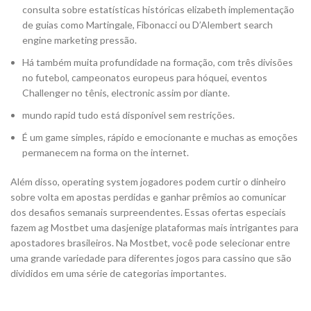
consulta sobre estatísticas históricas elizabeth implementação
de guias como Martingale, Fibonacci ou D’Alembert search
engine marketing pressão.
Há também muita profundidade na formação, com três divisões
no futebol, campeonatos europeus para hóquei, eventos
Challenger no tênis, electronic assim por diante.
mundo rapid tudo está disponível sem restrições.
É um game simples, rápido e emocionante e muchas as emoções
permanecem na forma on the internet.
Além disso, operating system jogadores podem curtir o dinheiro
sobre volta em apostas perdidas e ganhar prêmios ao comunicar
dos desafios semanais surpreendentes. Essas ofertas especiais
fazem ag Mostbet uma dasjenige plataformas mais intrigantes para
apostadores brasileiros. Na Mostbet, você pode selecionar entre
uma grande variedade para diferentes jogos para cassino que são
divididos em uma série de categorias importantes.