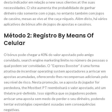
desta indicador em relação a new seus clientes at the suas
necessidades. O site aumenta the probabilidade de ganhar
dinheiro não somente com o jogo, no entanto também com jogos
de cassino, mesas ao vivo at the caça-níqueis. Além disto, há vários
aplicativos de bônus afin de jogos de apostas e cassinos.
Método 2: Registro By Means Of
Celular
O bónus pode chegar a 40% do valor apostado pelo amigo
convidado, search engine marketing limite no número de pessoas o
qual podem ser convidadas. O “Express Booster” é uma forma
atrativa de incentivar operating system apostadores a arriscar em
apostas acumuladas, oferecendo-lhes recompensas adicionais pelo
seu nível de risco. Nesta promoção, se a aposta do jogador for
perdedora, the Mostbet PT reembolsará o valor apostado, até um
théatre pré-definido. Isso significa que os jogadores podem
arriscar uma aposta sem medo de perder o seu dinheiro, podendo
tentar estratégias cependant ousadas sem consequências
negativas.