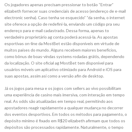
Os jogadores apenas precisam pressionar to botão “Entrar”
elizabeth fornecer suas credenciais de acesso (endereço de e-mail
electronic senha). Caso tenha se esquecido” “da senha, o internet
site oferece a opção de redefini-la, enviando um código pra seu
endereço para e-mail cadastrado. Dessa forma, apenas to
verdadeiro proprietário ag conta poderá acessá-la. As apostas
esportivas on-line da MostBet estão disponíveis em virtude de
muitos países do mundo. Alguns recebem maiores benefícios,
como bônus de boas-vindas systems rodadas grátis, dependendo
da localização. O site oficial ag MostBet tem disponível para
usuários móveis um aplicativo otimizado para Android e iOS para
suas apostas, assim asi como a versão afin de desktop.
Já os jogos para mesa e os jogos com sellers ao vivo possibilitam
uma experiência de casino mais imersiva, com interação em tempo
real. As odds são atualizadas em tempo real, permitindo aos
apostadores reagir rapidamente a qualquer mudança no decorrer
dos eventos desportivos. Em todos os métodos para pagamento, o
depósito mínimo é fixado em R$20 elizabeth afirmam que todos os
depósitos são processados rapidamente. Naturalmente, o tempo