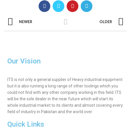
NEWER
OLDER
Our Vision
ITS is not only a general supplier of Heavy industrial equipment
but it is also running a long range of other toolings which you
could not find with any other company working in this field. ITS
will be the sole dealer in the near future which will start its
whole industrial market to its clients and almost covering every
field of industry in Pakistan and the world over.
Quick Links