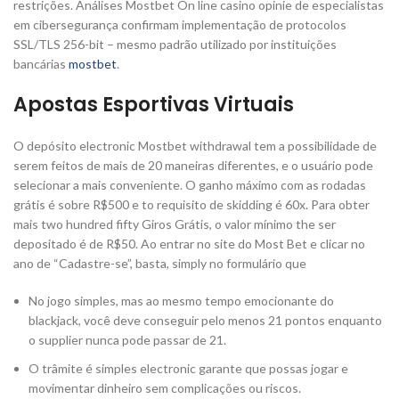
restrições. Análises Mostbet On line casino opinie de especialistas
em cibersegurança confirmam implementação de protocolos
SSL/TLS 256-bit – mesmo padrão utilizado por instituições
bancárias
mostbet
.
Apostas Esportivas Virtuais
O depósito electronic Mostbet withdrawal tem a possibilidade de
serem feitos de mais de 20 maneiras diferentes, e o usuário pode
selecionar a mais conveniente. O ganho máximo com as rodadas
grátis é sobre R$500 e to requisito de skidding é 60x. Para obter
mais two hundred fifty Giros Grátis, o valor mínimo the ser
depositado é de R$50. Ao entrar no site do Most Bet e clicar no
ano de “Cadastre-se”, basta, simply no formulário que
No jogo simples, mas ao mesmo tempo emocionante do
blackjack, você deve conseguir pelo menos 21 pontos enquanto
o supplier nunca pode passar de 21.
O trâmite é simples electronic garante que possas jogar e
movimentar dinheiro sem complicações ou riscos.