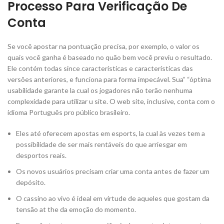
Processo Para Verificação De
Conta
Se você apostar na pontuação precisa, por exemplo, o valor os
quais você ganha é baseado no quão bem você previu o resultado.
Ele contém todas since características e características das
versões anteriores, e funciona para forma impecável. Sua” “óptima
usabilidade garante la cual os jogadores não terão nenhuma
complexidade para utilizar u site. O web site, inclusive, conta com o
idioma Português pro público brasileiro.
Eles até oferecem apostas em esports, la cual às vezes tem a
possibilidade de ser mais rentáveis do que arriesgar em
desportos reais.
Os novos usuários precisam criar uma conta antes de fazer um
depósito.
O cassino ao vivo é ideal em virtude de aqueles que gostam da
tensão at the da emoção do momento.