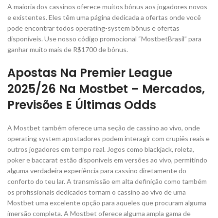
A maioria dos cassinos oferece muitos bônus aos jogadores novos
e existentes. Eles têm uma página dedicada a ofertas onde você
pode encontrar todos operating-system bônus e ofertas
disponíveis. Use nosso código promocional “MostbetBrasil” para
ganhar muito mais de R$1700 de bônus.
Apostas Na Premier League
2025/26 Na Mostbet – Mercados,
Previsões E Últimas Odds
A Mostbet também oferece uma seção de cassino ao vivo, onde
operating system apostadores podem interagir com crupiês reais e
outros jogadores em tempo real. Jogos como blackjack, roleta,
poker e baccarat estão disponíveis em versões ao vivo, permitindo
alguma verdadeira experiência para cassino diretamente do
conforto do teu lar. A transmissão em alta definição como também
os profissionais dedicados tornam o cassino ao vivo de uma
Mostbet uma excelente opção para aqueles que procuram alguma
imersão completa. A Mostbet oferece alguma ampla gama de