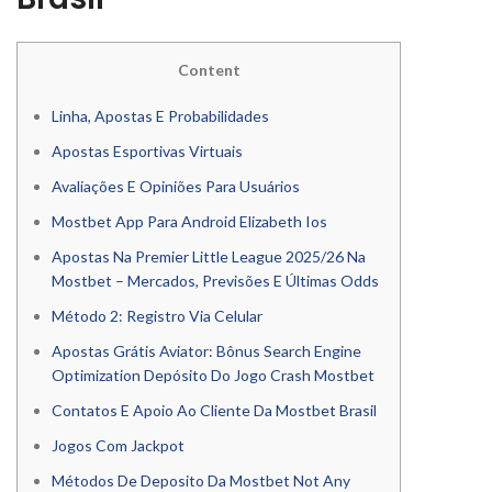
Content
Linha, Apostas E Probabilidades
Apostas Esportivas Virtuais
Avaliações E Opiniões Para Usuários
Mostbet App Para Android Elizabeth Ios
Apostas Na Premier Little League 2025/26 Na
Mostbet – Mercados, Previsões E Últimas Odds
Método 2: Registro Via Celular
Apostas Grátis Aviator: Bônus Search Engine
Optimization Depósito Do Jogo Crash Mostbet
Contatos E Apoio Ao Cliente Da Mostbet Brasil
Jogos Com Jackpot
Métodos De Deposito Da Mostbet Not Any