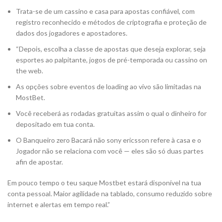
Trata-se de um cassino e casa para apostas confiável, com
registro reconhecido e métodos de criptografia e proteção de
dados dos jogadores e apostadores.
“Depois, escolha a classe de apostas que deseja explorar, seja
esportes ao palpitante, jogos de pré-temporada ou cassino on
the web.
As opções sobre eventos de loading ao vivo são limitadas na
MostBet.
Você receberá as rodadas gratuitas assim o qual o dinheiro for
depositado em tua conta.
O Banqueiro zero Bacará não sony ericsson refere à casa e o
Jogador não se relaciona com você — eles são só duas partes
afin de apostar.
Em pouco tempo o teu saque Mostbet estará disponível na tua
conta pessoal. Maior agilidade na tablado, consumo reduzido sobre
internet e alertas em tempo real.”