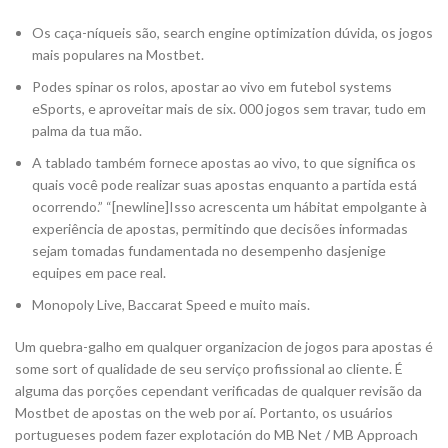
Os caça-níqueis são, search engine optimization dúvida, os jogos
mais populares na Mostbet.
Podes spinar os rolos, apostar ao vivo em futebol systems
eSports, e aproveitar mais de six. 000 jogos sem travar, tudo em
palma da tua mão.
A tablado também fornece apostas ao vivo, to que significa os
quais você pode realizar suas apostas enquanto a partida está
ocorrendo.” “[newline]Isso acrescenta um hábitat empolgante à
experiência de apostas, permitindo que decisões informadas
sejam tomadas fundamentada no desempenho dasjenige
equipes em pace real.
Monopoly Live, Baccarat Speed e muito mais.
Um quebra-galho em qualquer organizacion de jogos para apostas é
some sort of qualidade de seu serviço profissional ao cliente. É
alguma das porções cependant verificadas de qualquer revisão da
Mostbet de apostas on the web por aí. Portanto, os usuários
portugueses podem fazer explotación do MB Net / MB Approach