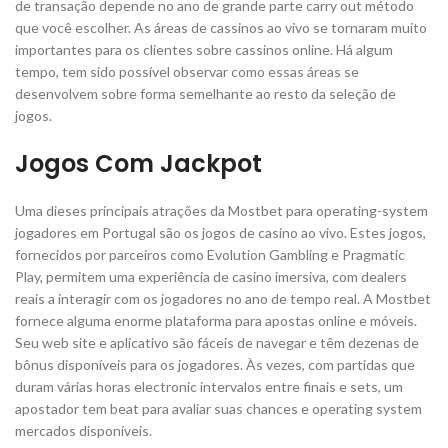
de transação depende no ano de grande parte carry out método
que você escolher. As áreas de cassinos ao vivo se tornaram muito
importantes para os clientes sobre cassinos online. Há algum
tempo, tem sido possível observar como essas áreas se
desenvolvem sobre forma semelhante ao resto da seleção de
jogos.
Jogos Com Jackpot
Uma dieses principais atrações da Mostbet para operating-system
jogadores em Portugal são os jogos de casino ao vivo. Estes jogos,
fornecidos por parceiros como Evolution Gambling e Pragmatic
Play, permitem uma experiência de casino imersiva, com dealers
reais a interagir com os jogadores no ano de tempo real. A Mostbet
fornece alguma enorme plataforma para apostas online e móveis.
Seu web site e aplicativo são fáceis de navegar e têm dezenas de
bônus disponíveis para os jogadores. Às vezes, com partidas que
duram várias horas electronic intervalos entre finais e sets, um
apostador tem beat para avaliar suas chances e operating system
mercados disponíveis.