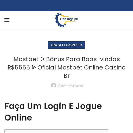
UNCATEGORIZED
Mostbet ᐉ Bônus Para Boas-vindas
R$5555 ᐉ Oficial Mostbet Online Casino
Br
Administrator
Faça Um Login E Jogue
Online