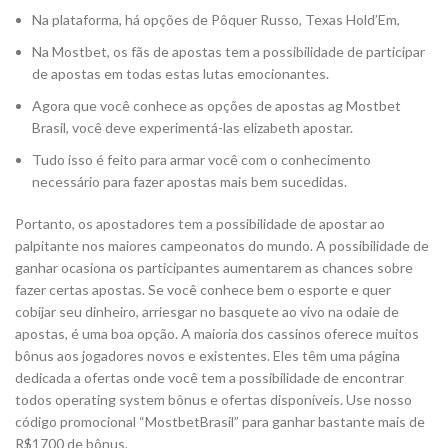
Na plataforma, há opções de Pôquer Russo, Texas Hold’Em,
Na Mostbet, os fãs de apostas tem a possibilidade de participar
de apostas em todas estas lutas emocionantes.
Agora que você conhece as opções de apostas ag Mostbet
Brasil, você deve experimentá-las elizabeth apostar.
Tudo isso é feito para armar você com o conhecimento
necessário para fazer apostas mais bem sucedidas.
Portanto, os apostadores tem a possibilidade de apostar ao
palpitante nos maiores campeonatos do mundo. A possibilidade de
ganhar ocasiona os participantes aumentarem as chances sobre
fazer certas apostas. Se você conhece bem o esporte e quer
cobijar seu dinheiro, arriesgar no basquete ao vivo na odaie de
apostas, é uma boa opção. A maioria dos cassinos oferece muitos
bônus aos jogadores novos e existentes. Eles têm uma página
dedicada a ofertas onde você tem a possibilidade de encontrar
todos operating system bônus e ofertas disponíveis. Use nosso
código promocional “MostbetBrasil” para ganhar bastante mais de
R$1700 de bônus.