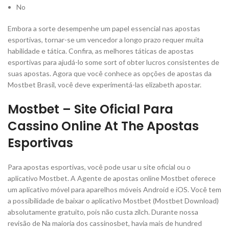
No
Embora a sorte desempenhe um papel essencial nas apostas
esportivas, tornar-se um vencedor a longo prazo requer muita
habilidade e tática. Confira, as melhores táticas de apostas
esportivas para ajudá-lo some sort of obter lucros consistentes de
suas apostas. Agora que você conhece as opções de apostas da
Mostbet Brasil, você deve experimentá-las elizabeth apostar.
Mostbet – Site Oficial Para
Cassino Online At The Apostas
Esportivas
Para apostas esportivas, você pode usar u site oficial ou o
aplicativo Mostbet. A Agente de apostas online Mostbet oferece
um aplicativo móvel para aparelhos móveis Android e iOS. Você tem
a possibilidade de baixar o aplicativo Mostbet (Mostbet Download)
absolutamente gratuito, pois não custa zilch. Durante nossa
revisão de Na maioria dos cassinosbet, havia mais de hundred