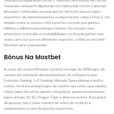
Uma aposta dupla pode conter 2 seleções vencedoras de corrida
separadas, enquanto alguma aposta tripla pode conter 3 apostas
principais combinadas em uma aposta. Há muito poucos jogos
esportivos tão impressionantes ou importantes como o Dota 2. Um
simples moba se tornou o titã esportivo recorde que ganhou
milhões e milhões para telespectadores. Ao estudar seus
adversários e estudar as probabilidades, você pode ganhar mais
vezes carry out que em diferentes esportes, o Vôlei ao vivo mhh
Mostbet vai lo surpreender.
Bônus Na Mostbet
A seção de cassino Mostbet consiste em mais de 3000 jogos de
cassino dos principais desenvolvedores de software lo que
Evolution Gaming, 1×2 Gaming, Mancala Game playing e muitos
outros. Você encontrará jogos de cassino tais como caça-níqueis,
roleta, jogos de cartas, games com jackpot, games instantâneos,
jogos virtuais, Sic Bo, Dragon Tiger e diversos outros. A incapere
de apostas tem o maior número de séries de crickinfo e
campeonatos no ano de apostas esportivas.