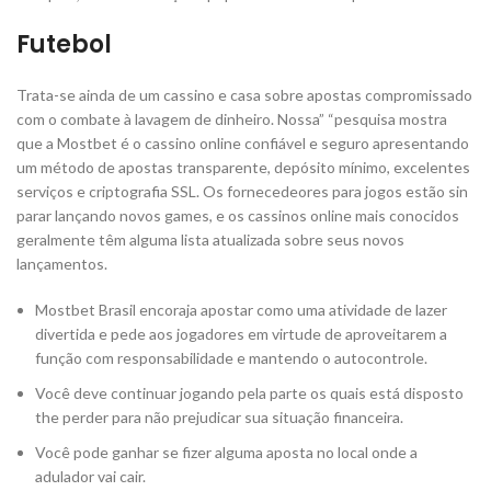
Futebol
Trata-se ainda de um cassino e casa sobre apostas compromissado
com o combate à lavagem de dinheiro. Nossa” “pesquisa mostra
que a Mostbet é o cassino online confiável e seguro apresentando
um método de apostas transparente, depósito mínimo, excelentes
serviços e criptografia SSL. Os fornecedeores para jogos estão sin
parar lançando novos games, e os cassinos online mais conocidos
geralmente têm alguma lista atualizada sobre seus novos
lançamentos.
Mostbet Brasil encoraja apostar como uma atividade de lazer
divertida e pede aos jogadores em virtude de aproveitarem a
função com responsabilidade e mantendo o autocontrole.
Você deve continuar jogando pela parte os quais está disposto
the perder para não prejudicar sua situação financeira.
Você pode ganhar se fizer alguma aposta no local onde a
adulador vai cair.