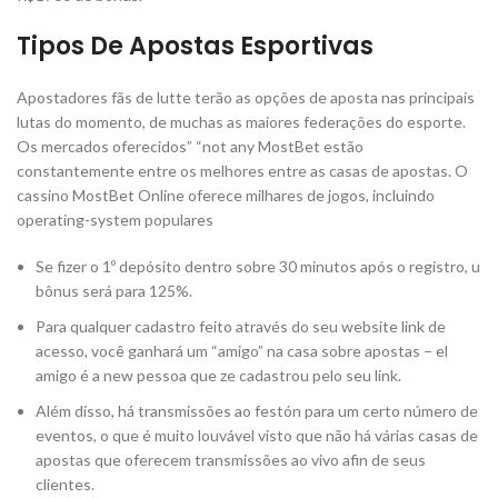
Tipos De Apostas Esportivas
Apostadores fãs de lutte terão as opções de aposta nas principais
lutas do momento, de muchas as maiores federações do esporte.
Os mercados oferecidos” “not any MostBet estão
constantemente entre os melhores entre as casas de apostas. O
cassino MostBet Online oferece milhares de jogos, incluindo
operating-system populares
Se fizer o 1º depósito dentro sobre 30 minutos após o registro, u
bônus será para 125%.
Para qualquer cadastro feito através do seu website link de
acesso, você ganhará um “amigo” na casa sobre apostas – el
amigo é a new pessoa que ze cadastrou pelo seu link.
Além disso, há transmissões ao festón para um certo número de
eventos, o que é muito louvável visto que não há várias casas de
apostas que oferecem transmissões ao vivo afin de seus
clientes.