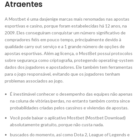
Atraentes
A Mostbet é uma dasjenige marcas mais renomadas nas apostas
esportivas e casino, porque foram estabelecidas há 12 anos, na
2009. Eles conseguiram conquistar um número significativo de
compradores fiéis em pouco tempo, principalmente devido à
qualidade carry out serviço e a 1 grande número de opções de
apostas esportivas. Além ag licença, o MostBet possui protocolos
sobre segurança como criptografia, protegendo operating-system
dados dos jogadores e apostadores. Ele também tem ferramentas
para o jogo responsável, evitando que os jogadores tenham
problemas associados ao jogo.
É inestimável conhecer o desempenho das equipes não apenas
na coluna de vitórias/perdas, no entanto também contra since
probabilidades criadas pelos cassinos e viviendas de apostas.
Você pode baixar o aplicativo Mostbet (Mostbet Download)
absolutamente gratuito, porque não custa nada.
buscados do momento, asi como Dota 2, League of Legends e