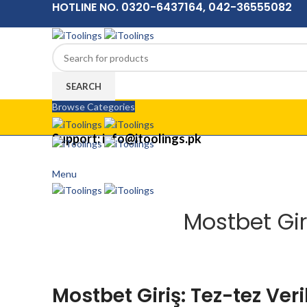
HOTLINE NO. 0320-6437164, 042-36555082
SEARCH
Browse Categories
Menu
Support: info@itoolings.pk
Menu
Mostbet Giri
Mostbet Giriş: Tez-tez Ver