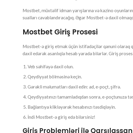
Mostbet, müxtəlif idman yarışlarına və kazino oyunların
sualları cavablandıracağıq. Əgər Mostbet-ə daxil olmaqda
Mostbet Giriş Prosesi
Mostbet-ə giriş etmək üçün istifadəçilər qanuni olaraq qe
daxil edərək asanlıqla hesab yarada bilərlər. Giriş proses
Veb səhifəyə daxil olun.
Qeydiyyat bölməsinə keçin.
Gərəkli məlumatları daxil edin: ad, e-poçt, şifrə.
Qeydiyyatınızı tamamladıqdan sonra, e-poçtunuza təsdi
Bağlantıya klikləyərək hesabınızı təsdiqləyin.
İndi Mostbet-ə giriş edə bilərsiniz!
Giriş Problemləri ilə Qarşılaşsan