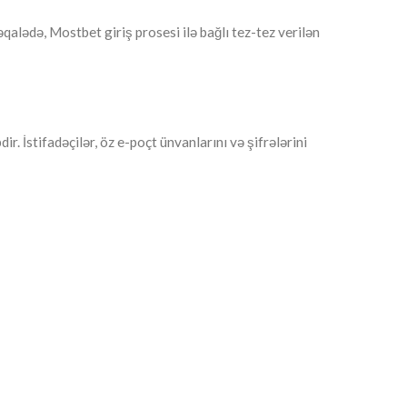
lədə, Mostbet giriş prosesi ilə bağlı tez-tez verilən
. İstifadəçilər, öz e-poçt ünvanlarını və şifrələrini