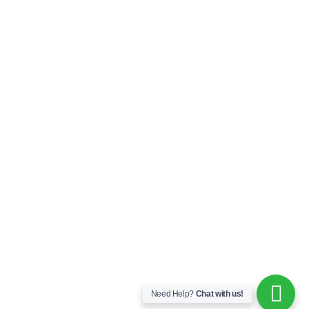
Need Help?
Chat with us!