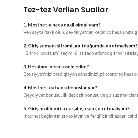
Tez-tez Verilən Suallar
1. Mostbet-ə necə daxil olmalıyam?
Veb sayta daxil olun, qeydiyyatdan keçin və hesabınıza gi
2. Giriş zamanı şifrəmi unutduğumda nə etməliyəm?
“Şifrəni unuttum” seçimini istifadə edərək şifrəni sıfırlay
3. Hesabımı necə təsdiq edim?
Şəxsiyyətinizi təsdiqləyən sənədinizi göndərərək hesabını
4. Mostbet-də hansı bonuslar var?
Qeydiyyat bonusu, ilk depozit bonusu və pulsuz mərclər
5. Giriş problemi ilə qarşılaşırsam, nə etməliyəm?
Internet bağlantınızı yoxlayın və fərqli bir cihazdan cəhd 