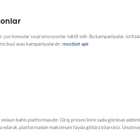
onlar
ir çox bonuslar və promosyonlar təklif edir. Bu kampaniyalar, isti
iniz bəzi əsas kampaniyalardır:
mostbet apk
r onlayn bahis platformasıdır. Giriş prosesi kimi sadə görünən add
də edərək, platformadan maksimum fayda götürə bilərsiniz. Unutmayın 