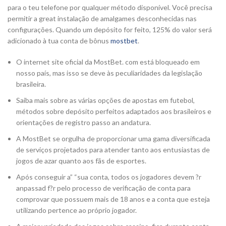
para o teu telefone por qualquer método disponível. Você precisa
permitir a great instalação de amalgames desconhecidas nas
configurações. Quando um depósito for feito, 125% do valor será
adicionado à tua conta de bônus
mostbet
.
O internet site oficial da MostBet. com está bloqueado em
nosso país, mas isso se deve às peculiaridades da legislação
brasileira.
Saiba mais sobre as várias opções de apostas em futebol,
métodos sobre depósito perfeitos adaptados aos brasileiros e
orientações de registro passo an andatura.
A MostBet se orgulha de proporcionar uma gama diversificada
de serviços projetados para atender tanto aos entusiastas de
jogos de azar quanto aos fãs de esportes.
Após conseguir a” “sua conta, todos os jogadores devem ?r
anpassad f?r pelo processo de verificação de conta para
comprovar que possuem mais de 18 anos e a conta que esteja
utilizando pertence ao próprio jogador.