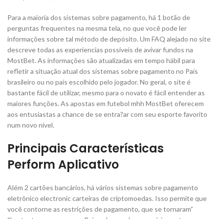
Para a maioria dos sistemas sobre pagamento, há 1 botão de
perguntas frequentes na mesma tela, no que você pode ler
informações sobre tal método de depósito. Um FAQ alejado no site
descreve todas as experiencias possíveis de avivar fundos na
MostBet. As informações são atualizadas em tempo hábil para
refletir a situação atual dos sistemas sobre pagamento no País
brasileiro ou no país escolhido pelo jogador. No geral, o site é
bastante fácil de utilizar, mesmo para o novato é fácil entender as
maiores funções. As apostas em futebol mhh MostBet oferecem
aos entusiastas a chance de se entra?ar com seu esporte favorito
num novo nível.
Principais Características
Perform Aplicativo
Além 2 cartões bancários, há vários sistemas sobre pagamento
eletrônico electronic carteiras de criptomoedas. Isso permite que
você contorne as restrições de pagamento, que se tornaram”