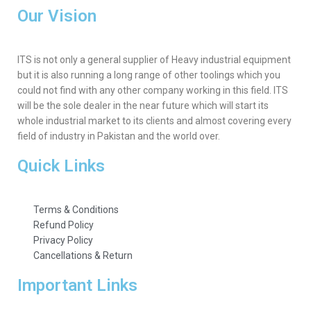
Our Vision
ITS is not only a general supplier of Heavy industrial equipment
but it is also running a long range of other toolings which you
could not find with any other company working in this field. ITS
will be the sole dealer in the near future which will start its
whole industrial market to its clients and almost covering every
field of industry in Pakistan and the world over.
Quick Links
Terms & Conditions
Refund Policy
Privacy Policy
Cancellations & Return
Important Links