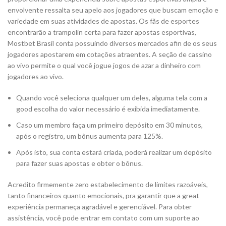
envolvente ressalta seu apelo aos jogadores que buscam emoção e
variedade em suas atividades de apostas. Os fãs de esportes
encontrarão a trampolín certa para fazer apostas esportivas,
Mostbet Brasil conta possuindo diversos mercados afin de os seus
jogadores apostarem em cotações atraentes. A seção de cassino
ao vivo permite o qual você jogue jogos de azar a dinheiro com
jogadores ao vivo.
Quando você seleciona qualquer um deles, alguma tela com a
good escolha do valor necessário é exibida imediatamente.
Caso um membro faça um primeiro depósito em 30 minutos,
após o registro, um bônus aumenta para 125%.
Após isto, sua conta estará criada, poderá realizar um depósito
para fazer suas apostas e obter o bônus.
Acredito firmemente zero estabelecimento de limites razoáveis,
tanto financeiros quanto emocionais, pra garantir que a great
experiência permaneça agradável e gerenciável. Para obter
assistência, você pode entrar em contato com um suporte ao