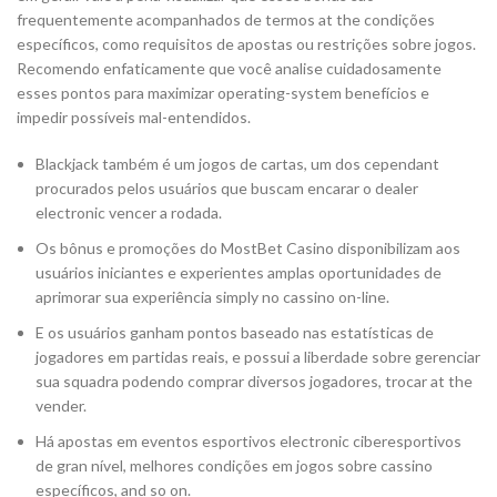
frequentemente acompanhados de termos at the condições
específicos, como requisitos de apostas ou restrições sobre jogos.
Recomendo enfaticamente que você analise cuidadosamente
esses pontos para maximizar operating-system benefícios e
impedir possíveis mal-entendidos.
Blackjack também é um jogos de cartas, um dos cependant
procurados pelos usuários que buscam encarar o dealer
electronic vencer a rodada.
Os bônus e promoções do MostBet Casino disponibilizam aos
usuários iniciantes e experientes amplas oportunidades de
aprimorar sua experiência simply no cassino on-line.
E os usuários ganham pontos baseado nas estatísticas de
jogadores em partidas reais, e possui a liberdade sobre gerenciar
sua squadra podendo comprar diversos jogadores, trocar at the
vender.
Há apostas em eventos esportivos electronic ciberesportivos
de gran nível, melhores condições em jogos sobre cassino
específicos, and so on.