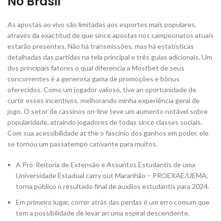
No Brasil
As apostas ao vivo são limitadas aos esportes mais populares,
através da exactitud de que since apostas nos campeonatos atuais
estarão presentes. Não há transmissões, mas há estatísticas
detalhadas das partidas na tela principal e três guias adicionais. Um
dos principais fatores o qual diferencia a Mostbet de seus
concorrentes é a generosa gama de promoções e bônus
oferecidos. Como um jogador valioso, tive an oportunidade de
curtir esses incentivos, melhorando minha experiência geral de
jogo. O setor de cassinos on-line teve um aumento notável sobre
popularidade, atraindo jogadores de todas since classes sociais.
Com sua acessibilidade at the o fascínio dos ganhos em poder, ele
se tornou um passatempo cativante para muitos.
A Pró-Reitoria de Extensão e Assuntos Estudantis de uma
Universidade Estadual carry out Maranhão – PROEXAE/UEMA,
torna público o resultado final de auxílios estudantis para 2024.
Em primeiro lugar, correr atrás das perdas é um erro comum que
tem a possibilidade de levar an uma espiral descendente.