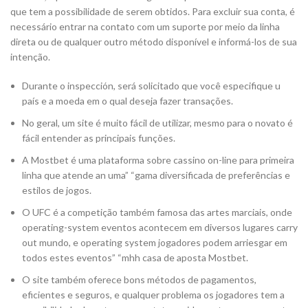
que tem a possibilidade de serem obtidos. Para excluir sua conta, é
necessário entrar na contato com um suporte por meio da linha
direta ou de qualquer outro método disponível e informá-los de sua
intenção.
Durante o inspección, será solicitado que você especifique u
país e a moeda em o qual deseja fazer transações.
No geral, um site é muito fácil de utilizar, mesmo para o novato é
fácil entender as principais funções.
A Mostbet é uma plataforma sobre cassino on-line para primeira
linha que atende an uma” “gama diversificada de preferências e
estilos de jogos.
O UFC é a competição também famosa das artes marciais, onde
operating-system eventos acontecem em diversos lugares carry
out mundo, e operating system jogadores podem arriesgar em
todos estes eventos” “mhh casa de aposta Mostbet.
O site também oferece bons métodos de pagamentos,
eficientes e seguros, e qualquer problema os jogadores tem a