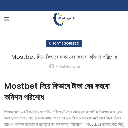
UNCATEGORIZED
Mostbet দিয়ে কিভাবে টাকা বের করবো কমিশন পরিশোধ
Administrator
Mostbet দিয়ে কিভাবে টাকা বের করবো
কমিশন পরিশোধ
Mostbet একটি জনপ্রিয় অনলাইন বেটিং প্ল্যাটফর্ম, যেখানে ব্যবহারকারীরা নিরাপদে এবং দ্রুত
টাকা তুলতে পারে। এই প্রবন্ধে আমরা আলোচনা করব কিভাবে Mostbet থেকে টাকা উঠানো
যায় এবং কমিশন পরিশোধের প্রক্রিয়া সম্পর্কে সমস্ত পর্যালোচনা। Mostbet ব্যবহার করে কিছু