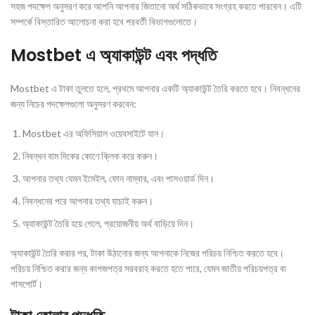
সহজ পদক্ষেপ অনুসরণ করে আপনি আপনার জিতানো অর্থ সঠিকভাবে সংগ্রহ করতে পারবেন। এটি
সম্পর্কে বিস্তারিত আলোচনা করা হবে পরবর্তী বিভাগগুলোতে।
Mostbet এ অ্যাকাউন্ট এবং পদ্ধতি
Mostbet এ টাকা তুলতে হলে, প্রথমে আপনার একটি অ্যাকাউন্ট তৈরি করতে হবে। নিবন্ধনের
জন্য নিচের পদক্ষেপগুলো অনুসরণ করবেন:
Mostbet এর অফিসিয়াল ওয়েবসাইটে যান।
নিবন্ধন বাম দিকের কোণে ক্লিক করে করুন।
আপনার তথ্য যেমন ইমেইল, ফোন নাম্বার, এবং পাসওয়ার্ড দিন।
নিবন্ধনের পরে আপনার তথ্য যাচাই করুন।
অ্যাকাউন্ট তৈরি হয়ে গেলে, প্রয়োজনীয় অর্থ বাড়িয়ে দিন।
অ্যাকাউন্ট তৈরি করার পর, টাকা উঠানোর জন্য আপনাকে নিজের পরিচয় নিশ্চিত করতে হবে।
পরিচয় নিশ্চিত করার জন্য কাগজপত্র সরবরাহ করতে হতে পারে, যেমন জাতীয় পরিচয়পত্র বা
পাসপোর্ট।