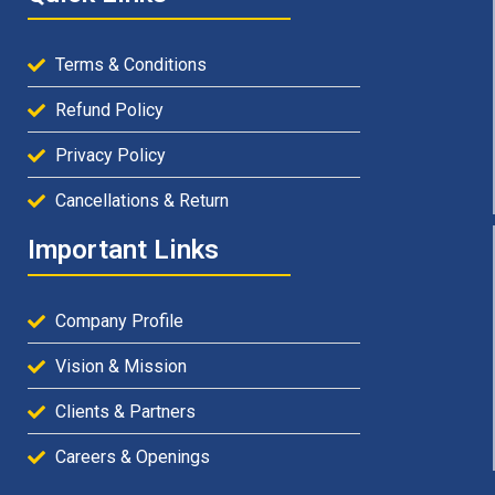
Terms & Conditions
Refund Policy
Privacy Policy
Cancellations & Return
Important Links
Company Profile
Vision & Mission
Clients & Partners
Careers & Openings