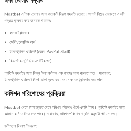
টাকা তোলার পদ্ধতি
Mostbet এ টাকা তোলার জন্য কয়েকটি বিকল্প পদ্ধতি রয়েছে। আপনি নিচের যেকোনো একটি
পদ্ধতি ব্যবহার করে জানাতে পারবেন:
ব্যাংক ট্রান্সফার
ডেবিট/ক্রেডিট কার্ড
ইলেকট্রনিক ওয়ালেট (যেমন: PayPal, Skrill)
ক্রিপ্টোকারেন্সি (যেমন: বিটকয়েন)
প্রতিটি পদ্ধতির জন্য ভিন্ন ভিন্ন কমিশন এবং কাজের সময় থাকতে পারে। সাধারণত,
ইলেকট্রনিক ওয়ালেটে টাকা তোলা দ্রুত হয়, যেখানে ব্যাংক ট্রান্সফার সময় লাগে।
কমিশন পরিশোধের প্রক্রিয়া
Mostbet থেকে টাকা তুলতে গেলে কমিশন পরিশোধ শীর্ষে একটি বিষয়। প্রতিটি পদ্ধতির জন্য
আলাদা কমিশন দিতে হতে পারে। সাধারণত, কমিশন পরিশোধ পদ্ধতি অনুযায়ী পাঠানো হয়।
কমিশনের বিবরণ নিম্নরূপ: