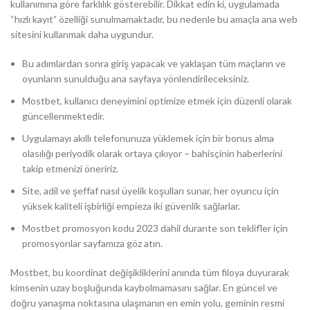
kullanımına göre farklılık gösterebilir. Dikkat edin ki, uygulamada
“hızlı kayıt” özelliği sunulmamaktadır, bu nedenle bu amaçla ana web
sitesini kullanmak daha uygundur.
Bu adımlardan sonra giriş yapacak ve yaklaşan tüm maçların ve
oyunların sunulduğu ana sayfaya yönlendirileceksiniz.
Mostbet, kullanıcı deneyimini optimize etmek için düzenli olarak
güncellenmektedir.
Uygulamayı akıllı telefonunuza yüklemek için bir bonus alma
olasılığı periyodik olarak ortaya çıkıyor – bahisçinin haberlerini
takip etmenizi öneririz.
Site, adil ve şeffaf nasıl üyelik koşulları sunar, her oyuncu için
yüksek kaliteli işbirliği empieza iki güvenlik sağlarlar.
Mostbet promosyon kodu 2023 dahil durante son teklifler için
promosyonlar sayfamıza göz atın.
Mostbet, bu koordinat değişikliklerini anında tüm filoya duyurarak
kimsenin uzay boşluğunda kaybolmamasını sağlar. En güncel ve
doğru yanaşma noktasına ulaşmanın en emin yolu, geminin resmi