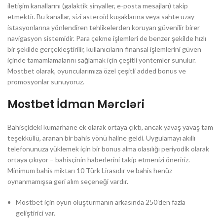
iletişim kanallarını (galaktik sinyaller, e-posta mesajları) takip
etmektir. Bu kanallar, sizi asteroid kuşaklarına veya sahte uzay
istasyonlarına yönlendiren tehlikelerden koruyan güvenilir birer
navigasyon sistemidir. Para çekme işlemleri de benzer şekilde hızlı
bir şekilde gerçekleştirilir, kullanıcıların finansal işlemlerini güven
içinde tamamlamalarını sağlamak için çeşitli yöntemler sunulur.
Mostbet olarak, oyuncularımıza özel çeşitli added bonus ve
promosyonlar sunuyoruz.
Mostbet İdman Mərcləri
Bahisçideki kumarhane ek olarak ortaya çıktı, ancak yavaş yavaş tam
teşekküllü, aranan bir bahis yönü haline geldi. Uygulamayı akıllı
telefonunuza yüklemek için bir bonus alma olasılığı periyodik olarak
ortaya çıkıyor – bahisçinin haberlerini takip etmenizi öneririz.
Minimum bahis miktarı 10 Türk Lirasıdır ve bahis henüz
oynanmamışsa geri alım seçeneği vardır.
Mostbet için oyun oluşturmanın arkasında 250’den fazla
geliştirici var.