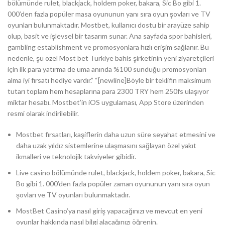
bölümünde rulet, blackjack, holdem poker, bakara, Sic Bo gibi 1.
000’den fazla popüler masa oyununun yanı sıra oyun şovları ve TV
oyunları bulunmaktadır. Mostbet, kullanıcı dostu bir arayüze sahip
olup, basit ve işlevsel bir tasarım sunar. Ana sayfada spor bahisleri,
gambling establishment ve promosyonlara hızlı erişim sağlanır. Bu
nedenle, şu özel Most bet Türkiye bahis şirketinin yeni ziyaretçileri
için ilk para yatırma de uma anında %100 sunduğu promosyonları
alma iyi fırsatı hediye vardır.” “[newline]Böyle bir teklifin maksimum
tutarı toplam hem hesaplarına para 2300 TRY hem 250fs ulaşıyor
miktar hesabı. Mostbet’in iOS uygulaması, App Store üzerinden
resmi olarak indirilebilir.
Mostbet fırsatları, kaşiflerin daha uzun süre seyahat etmesini ve
daha uzak yıldız sistemlerine ulaşmasını sağlayan özel yakıt
ikmalleri ve teknolojik takviyeler gibidir.
Live casino bölümünde rulet, blackjack, holdem poker, bakara, Sic
Bo gibi 1. 000’den fazla popüler zaman oyununun yanı sıra oyun
şovları ve TV oyunları bulunmaktadır.
MostBet Casino’ya nasıl giriş yapacağınızı ve mevcut en yeni
oyunlar hakkında nasıl bilgi alacağınızı öğrenin.