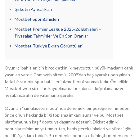
Şirketin Ayrıcalıkları
Mostbet Spor Bahisleri
Mostbet Premier League 2025/26 Bahisleri –
Piyasalar, Tahminler Ve En Son Oranlar
Mostbet Türkiye Ekran Görüntüleri
Oyun içi bahisler için birçok etkinlik mevcuttur, büyük maçların canlı
yayınları vardır. Com web sitemiz, 2009’dan başlayarak upon yıldan
fazla bir süredir spor bahisleri hizmetlerini sunmaktadır. Öncelikle
Mostbet web sitesine kaydolmanız, hesabınızı doğrulamanız ve
hesabınıza afin de yatırmanız gerekir.
Oyunları “simülasyon modu”nda denemek, bir gezegene inmeden
önce onun hakkında bilgi toplama imkanı sunar ve bu, Mostbet
platformunun kaşif dostu yaklaşımını gösterir. Dikkat edin ki,
bonuslar minimum yatırım tutarı, bahis gereksinimleri ve süresi gibi
belirli” “şartlara tabidir. Bu nedenle, bonusu etkinleştirmeden önce