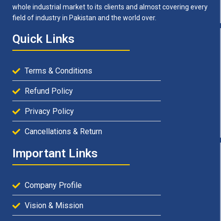
whole industrial market to its clients and almost covering every
field of industry in Pakistan and the world over.
Quick Links
Terms & Conditions
Refund Policy
Privacy Policy
Cancellations & Return
Important Links
Company Profile
Vision & Mission