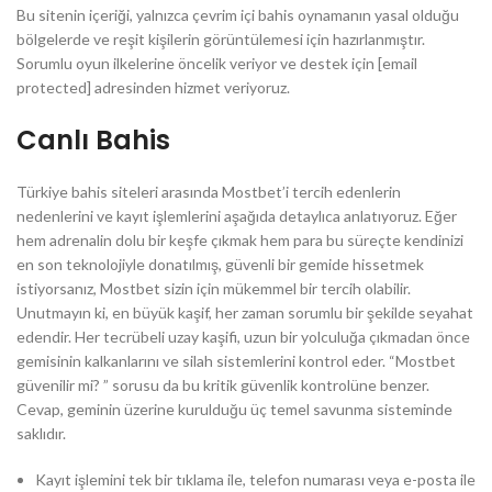
Bu sitenin içeriği, yalnızca çevrim içi bahis oynamanın yasal olduğu
bölgelerde ve reşit kişilerin görüntülemesi için hazırlanmıştır.
Sorumlu oyun ilkelerine öncelik veriyor ve destek için [email
protected] adresinden hizmet veriyoruz.
Canlı Bahis
Türkiye bahis siteleri arasında Mostbet’i tercih edenlerin
nedenlerini ve kayıt işlemlerini aşağıda detaylıca anlatıyoruz. Eğer
hem adrenalin dolu bir keşfe çıkmak hem para bu süreçte kendinizi
en son teknolojiyle donatılmış, güvenli bir gemide hissetmek
istiyorsanız, Mostbet sizin için mükemmel bir tercih olabilir.
Unutmayın ki, en büyük kaşif, her zaman sorumlu bir şekilde seyahat
edendir. Her tecrübeli uzay kaşifi, uzun bir yolculuğa çıkmadan önce
gemisinin kalkanlarını ve silah sistemlerini kontrol eder. “Mostbet
güvenilir mi? ” sorusu da bu kritik güvenlik kontrolüne benzer.
Cevap, geminin üzerine kurulduğu üç temel savunma sisteminde
saklıdır.
Kayıt işlemini tek bir tıklama ile, telefon numarası veya e-posta ile