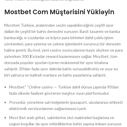
Mostbet Com Müştərisini Yükləyin
Mostbet Türkiye, aralarından seçim yapabileceğiniz çeşitli spor
dalları ile çeşitli bir bahis deneyimi sunuyor. Basit tasarımı ve banka
bankacılığı, e-cüzdanlar ve kripto para birimleri dahil çoklu işlem
yöntemleri, para yatırma ve çekme işlemlerini sorunsuz bir deneyim
haline getirir. Bu kod, yeni casino oyuncularının kayıt olurken ve para
yatırırken 300 $’a kadar reward kazanmasını sağlar. Mostbet, tüm
dünyada popüler sporları içeren mükemmel bir spor kitabına
sahiptir. 30’dan fazla spor dalında bahis oynayabilirsiniz ve your ex
biri yalnızca en kaliteli oranlara ve bahis pazarlarına sahiptir.
Mostbet” “Online casino — Türkiye dahil dünya çapında 90’dan
fazla ülkede faaliyet gösteren meşhur oyun platformudur.
Prosedür, yönetime sah belgelerin (pasaport, uluslararası ehliyet)
elektronik versiyonlarının sağlanmasını içerir.
Most Bet web şirket, sakinlerine slot makineleri başlatma ve
uygun koşullar da spor etkinliklerine bahis yapma imkanı sunuyor.