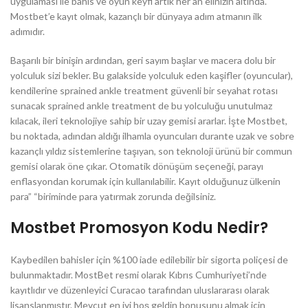
uygulaması ile bahis ve oyun keyfi artık her an elinizin altında.
Mostbet’e kayıt olmak, kazançlı bir dünyaya adım atmanın ilk
adımıdır.
Başarılı bir binişin ardından, geri sayım başlar ve macera dolu bir
yolculuk sizi bekler. Bu galakside yolculuk eden kaşifler (oyuncular),
kendilerine sprained ankle treatment güvenli bir seyahat rotası
sunacak sprained ankle treatment de bu yolculuğu unutulmaz
kılacak, ileri teknolojiye sahip bir uzay gemisi ararlar. İşte Mostbet,
bu noktada, adından aldığı ilhamla oyuncuları durante uzak ve sobre
kazançlı yıldız sistemlerine taşıyan, son teknoloji ürünü bir commun
gemisi olarak öne çıkar. Otomatik dönüşüm seçeneği, parayı
enflasyondan korumak için kullanılabilir. Kayıt olduğunuz ülkenin
para” “biriminde para yatırmak zorunda değilsiniz.
Mostbet Promosyon Kodu Nedir?
Kaybedilen bahisler için %100 iade edilebilir bir sigorta poliçesi de
bulunmaktadır. MostBet resmi olarak Kıbrıs Cumhuriyeti’nde
kayıtlıdır ve düzenleyici Curacao tarafından uluslararası olarak
lisanslanmıştır. Mevcut en iyi hoş geldin bonusunu almak için