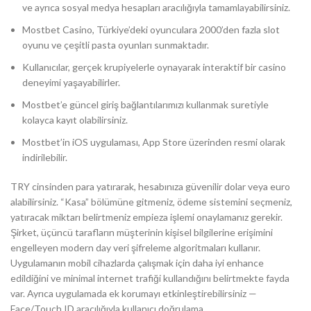
ve ayrıca sosyal medya hesapları aracılığıyla tamamlayabilirsiniz.
Mostbet Casino, Türkiye’deki oyunculara 2000’den fazla slot
oyunu ve çeşitli pasta oyunları sunmaktadır.
Kullanıcılar, gerçek krupiyelerle oynayarak interaktif bir casino
deneyimi yaşayabilirler.
Mostbet’e güncel giriş bağlantılarımızı kullanmak suretiyle
kolayca kayıt olabilirsiniz.
Mostbet’in iOS uygulaması, App Store üzerinden resmi olarak
indirilebilir.
TRY cinsinden para yatırarak, hesabınıza güvenilir dolar veya euro
alabilirsiniz. “Kasa” bölümüne gitmeniz, ödeme sistemini seçmeniz,
yatıracak miktarı belirtmeniz empieza işlemi onaylamanız gerekir.
Şirket, üçüncü tarafların müşterinin kişisel bilgilerine erişimini
engelleyen modern day veri şifreleme algoritmaları kullanır.
Uygulamanın mobil cihazlarda çalışmak için daha iyi enhance
edildiğini ve minimal internet trafiği kullandığını belirtmekte fayda
var. Ayrıca uygulamada ek korumayı etkinleştirebilirsiniz —
Face/Touch ID aracılığıyla kullanıcı doğrulama.