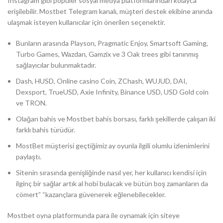
Instagram gibi popüler sosyal medya platformlarından kolayca
erişilebilir. Mostbet Telegram kanalı, müşteri destek ekibine anında
ulaşmak isteyen kullanıcılar için önerilen seçenektir.
Bunların arasında Playson, Pragmatic Enjoy, Smartsoft Gaming,
Turbo Games, Wazdan, Gamzix ve 3 Oak trees gibi tanınmış
sağlayıcılar bulunmaktadır.
Dash, HUSD, Online casino Coin, ZChash, WUJUD, DAI,
Dexsport, TrueUSD, Axie Infinity, Binance USD, USD Gold coin
ve TRON.
Olağan bahis ve Mostbet bahis borsası, farklı şekillerde çalışan iki
farklı bahis türüdür.
MostBet müşterisi geçtiğimiz ay oyunla ilgili olumlu izlenimlerini
paylaştı.
Sitenin sırasında genişliğinde nasıl yer, her kullanıcı kendisi için
ilginç bir sağlar artık al hobi bulacak ve bütün boş zamanların da
cömert” “kazançlara güvenerek eğlenebilecekler.
Mostbet oyna platformunda para ile oynamak için siteye