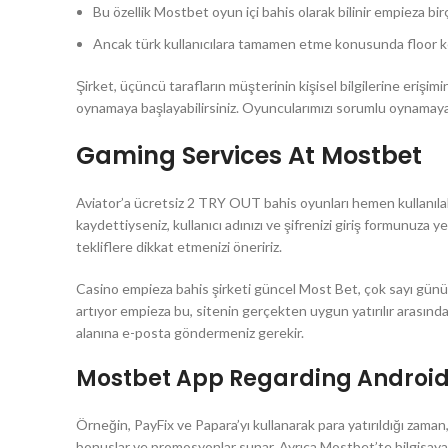
Bu özellik Mostbet oyun içi bahis olarak bilinir empieza bir
Ancak türk kullanıcılara tamamen etme konusunda floor ken
Şirket, üçüncü tarafların müşterinin kişisel bilgilerine erişi
oynamaya başlayabilirsiniz. Oyuncularımızı sorumlu oynamaya
Gaming Services At Mostbet
Aviator’a ücretsiz 2 TRY OUT bahis oyunları hemen kullanılabi
kaydettiyseniz, kullanıcı adınızı ve şifrenizi giriş formunuza
tekliflere dikkat etmenizi öneririz.
Casino empieza bahis şirketi güncel Most Bet, çok sayı günün 
artıyor empieza bu, sitenin gerçekten uygun yatırılır arasında
alanına e-posta göndermeniz gerekir.
Mostbet App Regarding Android
Örneğin, PayFix ve Papara’yı kullanarak para yatırıldığı zaman
bonuslar ve promosyonlar sunar. Ayrıca Mostbet’te bilgisayar