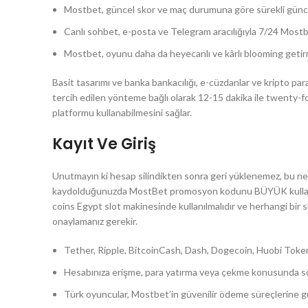
Mostbet, güncel skor ve maç durumuna göre sürekli güncell
Canlı sohbet, e-posta ve Telegram aracılığıyla 7/24 Mostbe
Mostbet, oyunu daha da heyecanlı ve kârlı blooming getirm
Basit tasarımı ve banka bankacılığı, e-cüzdanlar ve kripto par
tercih edilen yönteme bağlı olarak 12-15 dakika ile twenty-f
platformu kullanabilmesini sağlar.
Kayıt Ve Giriş
Unutmayın ki hesap silindikten sonra geri yüklenemez, bu ne
kaydolduğunuzda MostBet promosyon kodunu BÜYÜK kullanın.
coins Egypt slot makinesinde kullanılmalıdır ve herhangi bir s
onaylamanız gerekir.
Tether, Ripple, BitcoinCash, Dash, Dogecoin, Huobi To
Hesabınıza erişme, para yatırma veya çekme konusunda soru
Türk oyuncular, Mostbet’in güvenilir ödeme süreçlerine gü