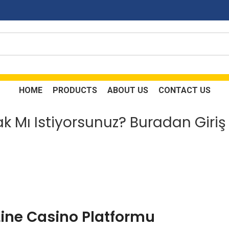
HOME
PRODUCTS
ABOUT US
CONTACT US
Mı Istiyorsunuz? Buradan Giriş
 Line Casino Platformu