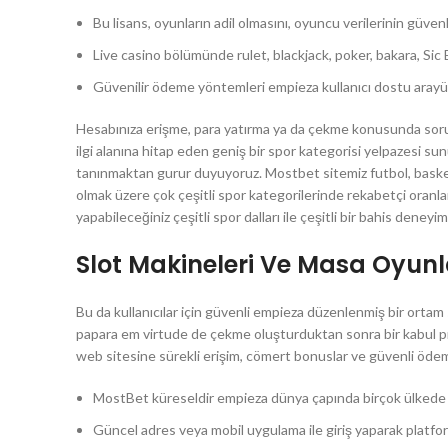
Bu lisans, oyunların adil olmasını, oyuncu verilerinin güven
Live casino bölümünde rulet, blackjack, poker, bakara, Sic
Güvenilir ödeme yöntemleri empieza kullanıcı dostu arayüz
Hesabınıza erişme, para yatırma ya da çekme konusunda sorun
ilgi alanına hitap eden geniş bir spor kategorisi yelpazesi s
tanınmaktan gurur duyuyoruz. Mostbet sitemiz futbol, basketbol,
olmak üzere çok çeşitli spor kategorilerinde rekabetçi oran
yapabileceğiniz çeşitli spor dalları ile çeşitli bir bahis deney
Slot Makineleri Ve Masa Oyunl
Bu da kullanıcılar için güvenli empieza düzenlenmiş bir ortam
papara em virtude de çekme oluşturduktan sonra bir kabul pr
web sitesine sürekli erişim, cömert bonuslar ve güvenli ödeme
MostBet küreseldir empieza dünya çapında birçok ülkede
Güncel adres veya mobil uygulama ile giriş yaparak plat