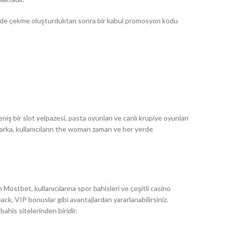
ude de çekme oluşturduktan sonra bir kabul promosyon kodu
iş bir slot yelpazesi, pasta oyunları ve canlı krupiye oyunları
 Marka, kullanıcıların the woman zaman ve her yerde
Mostbet, kullanıcılarına spor bahisleri ve çeşitli casino
ck, VIP bonuslar gibi avantajlardan yararlanabilirsiniz.
ahis sitelerinden biridir.