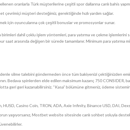
enen oranlarla Türk müşterilerine çeşitli spor dallarına canlı bahis yapm
t çevrimiçi müşteri desteğimiz, gerektiğinde hızlı yardım sağlar.
ek için oyuncularına çok çeşitli bonuslar ve promosyonlar sunar.
a birimleri dahil çoklu işlem yöntemleri, para yatırma ve çekme işlemlerini 
our saat arasında değişen bir sürede tamamlanır. Minimum para yatırma mi
denle silme talebini göndermeden önce tüm bakiyenizi çektiğinizden emin
 Bedava spinlerden elde edilen maksimum kazanç 750 CONSIDER, bahis iç
lotta geri geri kazanabilirsiniz. “Kasa” bölümüne gitmeniz, ödeme sistemin
ken, HUSD, Casino Coin, TRON, ADA, Axie Infinity, Binance USD, DAI,
n yaşıyorsanız, Mostbet website sitesinde canlı sohbet yoluyla destek ek
venebilirler.