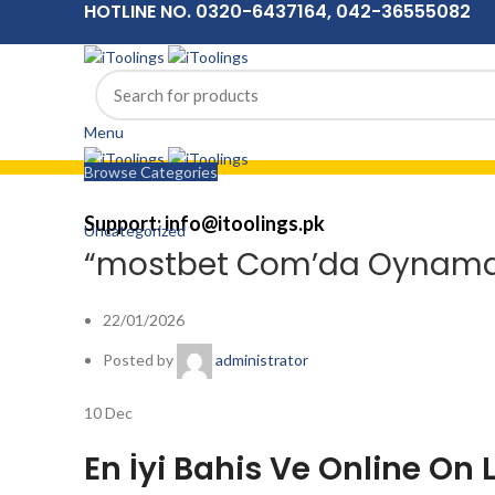
HOTLINE NO. 0320-6437164, 042-36555082
Menu
Browse Categories
Support: info@itoolings.pk
Uncategorized
“mostbet Com’da Oynamak 
22/01/2026
Posted by
administrator
10
Dec
En İyi Bahis Ve Online On