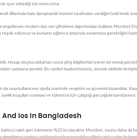
çok spor etkinliği için mevcuttur.
di dillerinde hale danışmanlık hizmeti tarafından verdiğini belirtmek öne
mini engelleyen modern day veri şifreleme algoritmaları kullanır. Mostbet 
 teşvik ediyoruz ve kumarın eğlence amacıyla oynanması gerektiğini hatır
lir. Hesap oluşturulduktan sonra giriş bilgilerinizi içeren bir mesaj görü
 yeniden yazmanız gerekir. Bu verileri kaybettiyseniz, destek ekibiyle ileti
de uma kullanıcının ojeda üzerinde sevgisini ve güvenini kazandılar. Kayıt
 üyelik koşulları sunması ve tüketicisi için çalıştığı gerçeğiyle kanıtlanıy
 And Ios In Bangladesh
, bahisçi nakit geri ödemenin %25’ini alacaktır. Mostbet, oyunu daha da hey
 algoritması yerine canlı krupiyeyle oynayabileceğiniz canlı casino bulunm