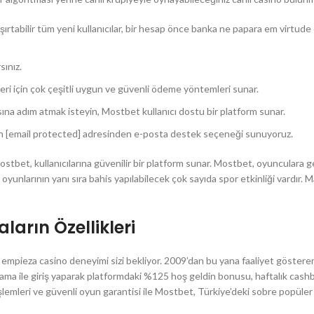
şırtabilir tüm yeni kullanıcılar, bir hesap önce banka ne papara em virt
sınız.
ri için çok çeşitli uygun ve güvenli ödeme yöntemleri sunar.
sına adım atmak isteyin, Mostbet kullanıcı dostu bir platform sunar.
için [email protected] adresinden e-posta destek seçeneği sunuyoruz.
stbet, kullanıcılarına güvenilir bir platform sunar. Mostbet, oyunculara gen
oyunlarının yanı sıra bahis yapılabilecek çok sayıda spor etkinliği vardır.
arın Özellikleri
s empieza casino deneyimi sizi bekliyor. 2009’dan bu yana faaliyet gösteren 
ama ile giriş yaparak platformdaki %125 hoş geldin bonusu, haftalık cashba
emleri ve güvenli oyun garantisi ile Mostbet, Türkiye’deki sobre popüler b