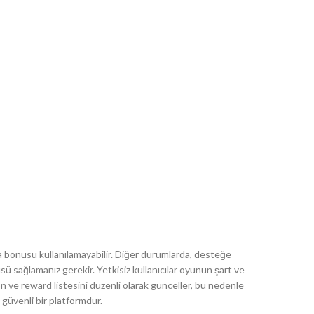
rma bonusu kullanılamayabilir. Diğer durumlarda, desteğe
sü sağlamanız gerekir. Yetkisiz kullanıcılar oyunun şart ve
on ve reward listesini düzenli olarak günceller, bu nedenle
 güvenli bir platformdur.