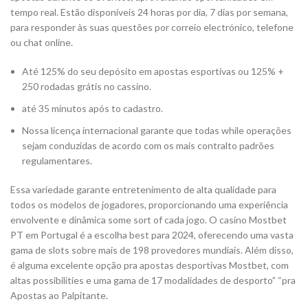
tempo real. Estão disponíveis 24 horas por dia, 7 dias por semana,
para responder às suas questões por correio electrónico, telefone
ou chat online.
Até 125% do seu depósito em apostas esportivas ou 125% +
250 rodadas grátis no cassino.
até 35 minutos após to cadastro.
Nossa licença internacional garante que todas while operações
sejam conduzidas de acordo com os mais contralto padrões
regulamentares.
Essa variedade garante entretenimento de alta qualidade para
todos os modelos de jogadores, proporcionando uma experiência
envolvente e dinâmica some sort of cada jogo. O casino Mostbet
PT em Portugal é a escolha best para 2024, oferecendo uma vasta
gama de slots sobre mais de 198 provedores mundiais. Além disso,
é alguma excelente opção pra apostas desportivas Mostbet, com
altas possibilities e uma gama de 17 modalidades de desporto” “pra
Apostas ao Palpitante.