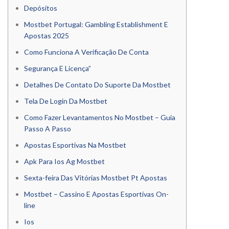
Depósitos
Mostbet Portugal: Gambling Establishment E
Apostas 2025
Como Funciona A Verificação De Conta
Segurança E Licença”
Detalhes De Contato Do Suporte Da Mostbet
Tela De Login Da Mostbet
Como Fazer Levantamentos No Mostbet – Guia
Passo A Passo
Apostas Esportivas Na Mostbet
Apk Para Ios Ag Mostbet
Sexta-feira Das Vitórias Mostbet Pt Apostas
Mostbet – Cassino E Apostas Esportivas On-
line
Ios