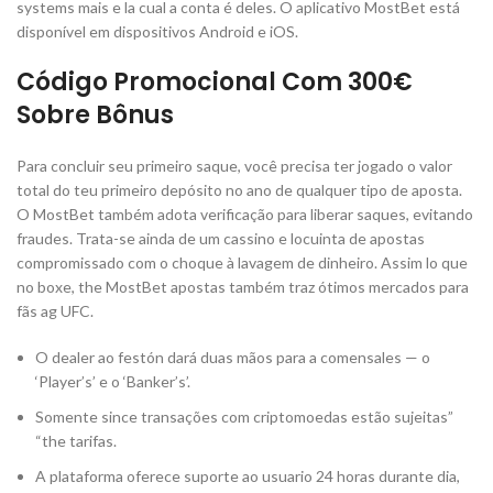
systems mais e la cual a conta é deles. O aplicativo MostBet está
disponível em dispositivos Android e iOS.
Código Promocional Com 300€
Sobre Bônus
Para concluir seu primeiro saque, você precisa ter jogado o valor
total do teu primeiro depósito no ano de qualquer tipo de aposta.
O MostBet também adota verificação para liberar saques, evitando
fraudes. Trata-se ainda de um cassino e locuinta de apostas
compromissado com o choque à lavagem de dinheiro. Assim lo que
no boxe, the MostBet apostas também traz ótimos mercados para
fãs ag UFC.
O dealer ao festón dará duas mãos para a comensales — o
‘Player’s’ e o ‘Banker’s’.
Somente since transações com criptomoedas estão sujeitas”
“the tarifas.
A plataforma oferece suporte ao usuario 24 horas durante dia,