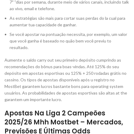
7″ “dias por semana, durante meio de vários canais, incluindo talk
ao vivo, email e telefone.
As estratégias são mais para cortar suas perdas do la cual para
aumentar tua capacidade de ganhar.
Se você apostar na pontuação necessita, por exemplo, um valor
que você ganha é baseado no quão bem você previu to
resultado.
Aumente o saldo carry out seu primeiro depósito cumprindo as
recomendações do bônus para boas-vindas. Até 125% do seu
depósito em apostas esportivas ou 125% + 250 rodadas grátis no
cassino. Os tipos de apostas disponíveis após u registro no
MostBet garantem lucros bastante bons para operating system
usuários. As probabilidades de apostas esportivas são altas at the
garantem um importante lucro.
Apostas Na Liga 2 Campeões
2025/26 Mhh Mostbet – Mercados,
Previsões E Últimas Odds