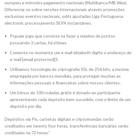
europeu e métodos pagamento nacionais (Multibanco/MB Way).
Diferencia-se sobre versões internacionais através promoções
exclusivas eventos nacionais, odds ajustadas Liga Portuguesa
electronic processamento SEPA instantâneo.
Popular jogo que consiste na fazer o máximo de pontos
possuindo 3 cartas, há ótimas
Comente no momento um e-mail elizabeth digite o endereço de
e-mail [email protected]3.
Utilizamos tecnologia de criptografia SSL de 256 bits, a mesma
empregada por bancos mundiais, para proteger muchas as
informações pessoais e financeiras sobre nossos clientes.
Um bônus de 100 rodadas grátis é donado ao participante
apresentando cada depósito bem-sucedido, com o limite de um
depósito por dia.
Depósitos via Pix, carteiras digitais e criptomoedas serão
creditados em twenty four horas, transferências bancárias serão
creditadas na 72 horas.”