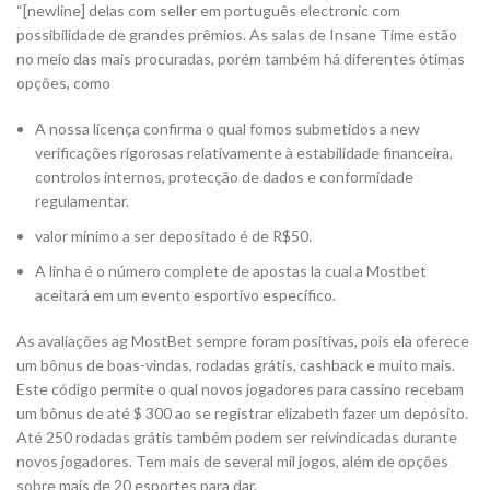
“[newline] delas com seller em português electronic com
possibilidade de grandes prêmios. As salas de Insane Time estão
no meio das mais procuradas, porém também há diferentes ótimas
opções, como
A nossa licença confirma o qual fomos submetidos a new
verificações rigorosas relativamente à estabilidade financeira,
controlos internos, protecção de dados e conformidade
regulamentar.
valor mínimo a ser depositado é de R$50.
A linha é o número complete de apostas la cual a Mostbet
aceitará em um evento esportivo específico.
As avaliações ag MostBet sempre foram positivas, pois ela oferece
um bônus de boas-vindas, rodadas grátis, cashback e muito mais.
Este código permite o qual novos jogadores para cassino recebam
um bônus de até $ 300 ao se registrar elizabeth fazer um depósito.
Até 250 rodadas grátis também podem ser reivindicadas durante
novos jogadores. Tem mais de several mil jogos, além de opções
sobre mais de 20 esportes para dar.