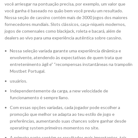
você arriesgar na pontuação precisa, por exemplo, um valor que
você ganha é baseado no quão bem você previu um resultado.
Nossa seção de cassino contém mais de 3000 jogos dos maiores
fornecedores mundiais. Slots clássicos, caça-níqueis modernos,
jogos de comensales como blackjack, roleta e bacará, além de
dealers ao vivo para uma experiência autêntica sobre cassino.
Nossa seleção variada garante uma experiência dinâmica e
envolvente, atendendo às expectativas de quem trata que
entretenimento ágil e” “recompensas instantâneas na trampolín
Mostbet Portugal.
usuários.
Independentemente da carga, a new velocidade de
funcionamento é sempre llano.
Com essas opções variadas, cada jogador pode escolher a
promoção que melhor se adapta ao teu estilo de jogo e
preferências, aumentando suas chances sobre ganhar desde
operating system primeiros momentos no site.
A primeira parte contém os resultados mais importantes, tais