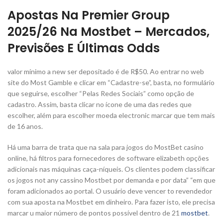
Apostas Na Premier Group
2025/26 Na Mostbet – Mercados,
Previsões E Últimas Odds
valor mínimo a new ser depositado é de R$50. Ao entrar no web
site do Most Gamble e clicar em “Cadastre-se”, basta, no formulário
que seguirse, escolher “Pelas Redes Sociais” como opção de
cadastro. Assim, basta clicar no ícone de uma das redes que
escolher, além para escolher moeda electronic marcar que tem mais
de 16 anos.
Há uma barra de trata que na sala para jogos do MostBet casino
online, há filtros para fornecedores de software elizabeth opções
adicionais nas máquinas caça-níqueis. Os clientes podem classificar
os jogos not any cassino Mostbet por demanda e por data” “em que
foram adicionados ao portal. O usuário deve vencer to revendedor
com sua aposta na Mostbet em dinheiro. Para fazer isto, ele precisa
marcar u maior número de pontos possível dentro de 21
mostbet
.