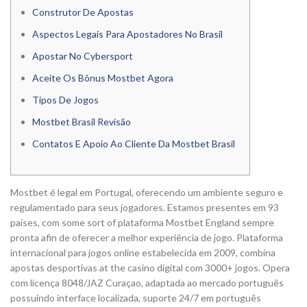
Construtor De Apostas
Aspectos Legais Para Apostadores No Brasil
Apostar No Cybersport
Aceite Os Bônus Mostbet Agora
Tipos De Jogos
Mostbet Brasil Revisão
Contatos E Apoio Ao Cliente Da Mostbet Brasil
Mostbet é legal em Portugal, oferecendo um ambiente seguro e
regulamentado para seus jogadores. Estamos presentes em 93
países, com some sort of plataforma Mostbet England sempre
pronta afin de oferecer a melhor experiência de jogo. Plataforma
internacional para jogos online estabelecida em 2009, combina
apostas desportivas at the casino digital com 3000+ jogos. Opera
com licença 8048/JAZ Curaçao, adaptada ao mercado português
possuindo interface localizada, suporte 24/7 em português