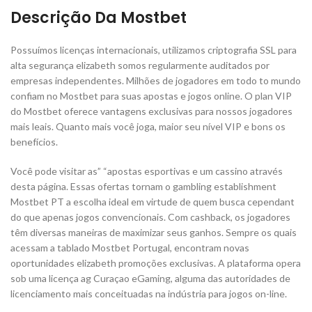
Descrição Da Mostbet
Possuímos licenças internacionais, utilizamos criptografia SSL para
alta segurança elizabeth somos regularmente auditados por
empresas independentes. Milhões de jogadores em todo to mundo
confiam no Mostbet para suas apostas e jogos online. O plan VIP
do Mostbet oferece vantagens exclusivas para nossos jogadores
mais leais. Quanto mais você joga, maior seu nível VIP e bons os
benefícios.
Você pode visitar as” “apostas esportivas e um cassino através
desta página. Essas ofertas tornam o gambling establishment
Mostbet PT a escolha ideal em virtude de quem busca cependant
do que apenas jogos convencionais. Com cashback, os jogadores
têm diversas maneiras de maximizar seus ganhos. Sempre os quais
acessam a tablado Mostbet Portugal, encontram novas
oportunidades elizabeth promoções exclusivas. A plataforma opera
sob uma licença ag Curaçao eGaming, alguma das autoridades de
licenciamento mais conceituadas na indústria para jogos on-line.