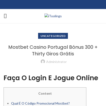
UNCATEGORIZED
Mostbet Casino Portugal Bónus 300 +
Thirty Giros Grátis
Administrator
Faça O Login E Jogue Online
Content
Qual É O Código Promocional Mostbet?