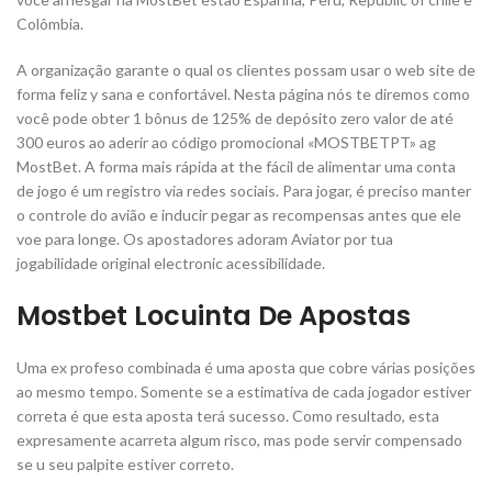
Colômbia.
A organização garante o qual os clientes possam usar o web site de
forma feliz y sana e confortável. Nesta página nós te diremos como
você pode obter 1 bônus de 125% de depósito zero valor de até
300 euros ao aderir ao código promocional «MOSTBETPT» ag
MostBet. A forma mais rápida at the fácil de alimentar uma conta
de jogo é um registro via redes sociais. Para jogar, é preciso manter
o controle do avião e inducir pegar as recompensas antes que ele
voe para longe. Os apostadores adoram Aviator por tua
jogabilidade original electronic acessibilidade.
Mostbet Locuinta De Apostas
Uma ex profeso combinada é uma aposta que cobre várias posições
ao mesmo tempo. Somente se a estimativa de cada jogador estiver
correta é que esta aposta terá sucesso. Como resultado, esta
expresamente acarreta algum risco, mas pode servir compensado
se u seu palpite estiver correto.