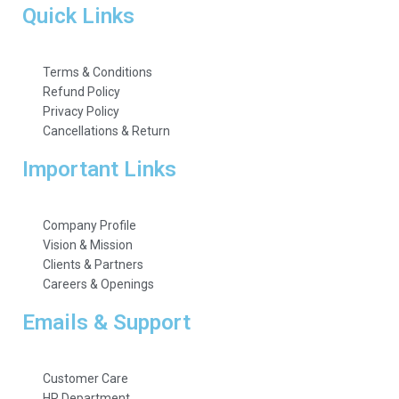
Quick Links
Terms & Conditions
Refund Policy
Privacy Policy
Cancellations & Return
Important Links
Company Profile
Vision & Mission
Clients & Partners
Careers & Openings
Emails & Support
Customer Care
HR Department