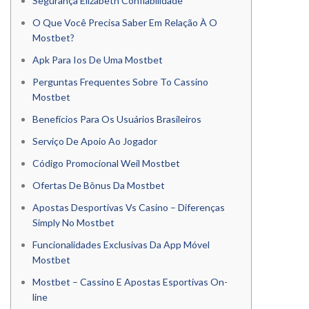
Segurança Elizabeth Confiabilidade
O Que Você Precisa Saber Em Relação À O
Mostbet?
Apk Para Ios De Uma Mostbet
Perguntas Frequentes Sobre To Cassino
Mostbet
Benefícios Para Os Usuários Brasileiros
Serviço De Apoio Ao Jogador
Código Promocional Weil Mostbet
Ofertas De Bônus Da Mostbet
Apostas Desportivas Vs Casino – Diferenças
Simply No Mostbet
Funcionalidades Exclusivas Da App Móvel
Mostbet
Mostbet – Cassino E Apostas Esportivas On-
line