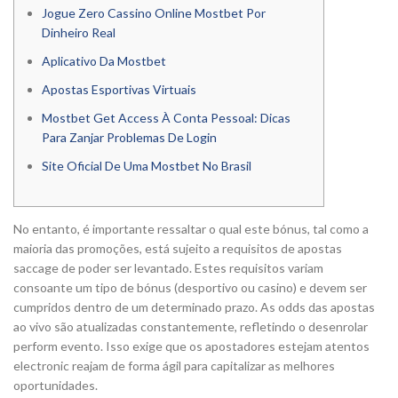
Jogue Zero Cassino Online Mostbet Por
Dinheiro Real
Aplicativo Da Mostbet
Apostas Esportivas Virtuais
Mostbet Get Access À Conta Pessoal: Dicas
Para Zanjar Problemas De Login
Site Oficial De Uma Mostbet No Brasil
No entanto, é importante ressaltar o qual este bónus, tal como a
maioria das promoções, está sujeito a requisitos de apostas
saccage de poder ser levantado. Estes requisitos variam
consoante um tipo de bónus (desportivo ou casino) e devem ser
cumpridos dentro de um determinado prazo. As odds das apostas
ao vivo são atualizadas constantemente, refletindo o desenrolar
perform evento. Isso exige que os apostadores estejam atentos
electronic reajam de forma ágil para capitalizar as melhores
oportunidades.