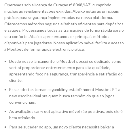
Operamos sob a licença de Curaçao nº 8048/JAZ, cumprindo
muchas as regulamentações exigidas. Abaixo estão as principais
práticas para segurança implementadas na nossa plataforma.
Oferecemos métodos seguros elizabeth eficientes para depósitos
e saques. Processamos todas as transações de forma rápida para o
seu conforto. Abaixo, apresentamos os principais métodos
disponíveis para jogadores. Nosso aplicativo móvel facilita o acesso
à Mostbet de forma rápida electronic prática.
Desde nosso lançamento, o Mostbet possui se dedicado some
sort of proporcionar entretenimento para alta qualidade,
apresentando foco na segurança, transparência e satisfação do
cliente.
Essas ofertas tornam o gambling establishment Mostbet PT a
new escolha ideal pra quem busca também do que só jogos
convencionais.
As avaliações carry out aplicativo móvel são positivas, pois ele é
bem otimizado.
Para se suceder no app, um novo cliente necessita baixar a