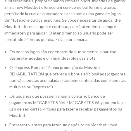
e internacionais, proporcionando infinitas oportunidades de ganho.
Sim, a new Mostbet oferece um serviço de buffering gratuito,
permitindo la cual os apostadores assistam a uma gama de jogos
de” “futebol e outros esportes. Se você necessitar de ajuda, the
Mostbet oferece suporte contínuo, com 1 atendente sempre
immediately para ajudar. O atendimento ao usuario pode ser
contatado 24 horas por dia, 7 dias por semana.
Os nossos jogos são cependant do que somente o barulho
dasjenige moedas e um girar dos rolos das slots.
O “Express Booster” é uma promoção da Mostbet
REHABILITATION que oferece o bónus adicional aos jogadores
que são apostas acumuladas (também conhecidas como apostas
múltiplas ou “expresso”).
Os usuários que possuem alguma conta no banco de
pagamentos MEGABYTES Net / MEGABYTES Way podem fazer
uso de seu cartão virtuais para fazer e receber pagamentos na
Mostbet.
Entretanto, antes para fazer um depósito na Mostbet, você