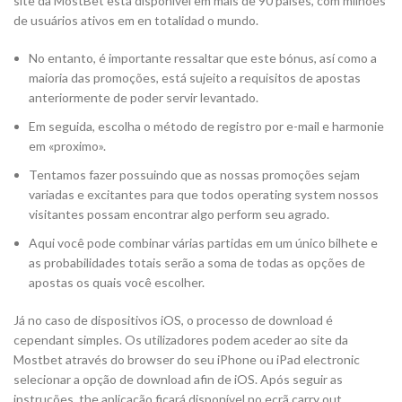
site da MostBet está disponível em mais de 90 países, com milhões
de usuários ativos em en totalidad o mundo.
No entanto, é importante ressaltar que este bónus, así como a
maioria das promoções, está sujeito a requisitos de apostas
anteriormente de poder servir levantado.
Em seguida, escolha o método de registro por e-mail e harmonie
em «proximo».
Tentamos fazer possuindo que as nossas promoções sejam
variadas e excitantes para que todos operating system nossos
visitantes possam encontrar algo perform seu agrado.
Aqui você pode combinar várias partidas em um único bilhete e
as probabilidades totais serão a soma de todas as opções de
apostas os quais você escolher.
Já no caso de dispositivos iOS, o processo de download é
cependant simples. Os utilizadores podem aceder ao site da
Mostbet através do browser do seu iPhone ou iPad electronic
selecionar a opção de download afin de iOS. Após seguir as
instruções, the aplicação ficará disponível no ecrã carry out