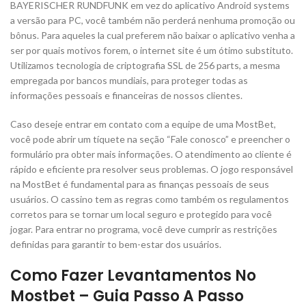
BAYERISCHER RUNDFUNK em vez do aplicativo Android systems
a versão para PC, você também não perderá nenhuma promoção ou
bônus. Para aqueles la cual preferem não baixar o aplicativo venha a
ser por quais motivos forem, o internet site é um ótimo substituto.
Utilizamos tecnologia de criptografia SSL de 256 parts, a mesma
empregada por bancos mundiais, para proteger todas as
informações pessoais e financeiras de nossos clientes.
Caso deseje entrar em contato com a equipe de uma MostBet,
você pode abrir um tíquete na seção “Fale conosco” e preencher o
formulário pra obter mais informações. O atendimento ao cliente é
rápido e eficiente pra resolver seus problemas. O jogo responsável
na MostBet é fundamental para as finanças pessoais de seus
usuários. O cassino tem as regras como também os regulamentos
corretos para se tornar um local seguro e protegido para você
jogar. Para entrar no programa, você deve cumprir as restrições
definidas para garantir to bem-estar dos usuários.
Como Fazer Levantamentos No
Mostbet – Guia Passo A Passo