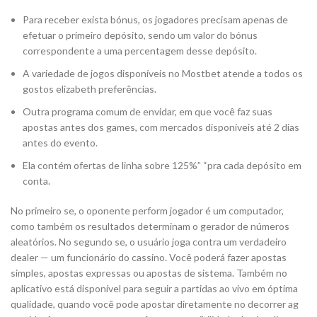
Para receber exista bónus, os jogadores precisam apenas de
efetuar o primeiro depósito, sendo um valor do bónus
correspondente a uma percentagem desse depósito.
A variedade de jogos disponíveis no Mostbet atende a todos os
gostos elizabeth preferências.
Outra programa comum de envidar, em que você faz suas
apostas antes dos games, com mercados disponíveis até 2 dias
antes do evento.
Ela contém ofertas de linha sobre 125%” “pra cada depósito em
conta.
No primeiro se, o oponente perform jogador é um computador,
como também os resultados determinam o gerador de números
aleatórios. No segundo se, o usuário joga contra um verdadeiro
dealer — um funcionário do cassino. Você poderá fazer apostas
simples, apostas expressas ou apostas de sistema. Também no
aplicativo está disponível para seguir a partidas ao vivo em óptima
qualidade, quando você pode apostar diretamente no decorrer ag