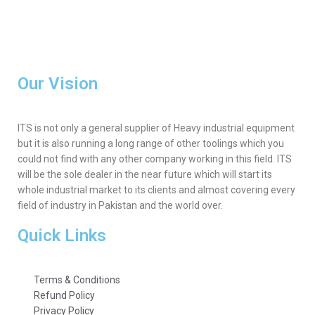
Our Vision
ITS is not only a general supplier of Heavy industrial equipment
but it is also running a long range of other toolings which you
could not find with any other company working in this field. ITS
will be the sole dealer in the near future which will start its
whole industrial market to its clients and almost covering every
field of industry in Pakistan and the world over.
Quick Links
Terms & Conditions
Refund Policy
Privacy Policy