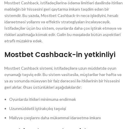
Mostbet Cashback, istifadəçilərinə ödəmə limitləri daxilində itirilən
məbləğin bir hissəsini geri qaytarma imkanı təqdim edən bir
sistemdir. Bu yazıda, Mostbet Cashback-in necə işlədiyini, hesab
idarəetməsi yollarını və effektiv strategiyaları incələyəcəyik.
İstifadəçilər üçün bu sistem, oyunlarda daha çox iştirak etməyə və
riskləri azaltmağa kömək edir. Gəlin bu məqalədə bütün aspektləri
ətraflı müzakirə edək.
Mostbet Cashback-in yetkinliyi
Mostbet Cashback sistemi, istifadəçilərə uzun müddətdə oyun
oynamağı təşviq edir. Bu sistem vasitəsilə, müştərilər hər həftə və
ya ay sonunda müəyyən bir faiz dərəcəsi ilə itkilərinin bir hissəsini
geri alırlar. Əsas üstünlükləri aşağıdakılardır:
Oyunlarda itkiləri minimuma endirmək
Uzunmüddətli iştirakçılıq təşviqi
Maliyyə çıxışlarını daha mükəmməl idarəetmə imkanı