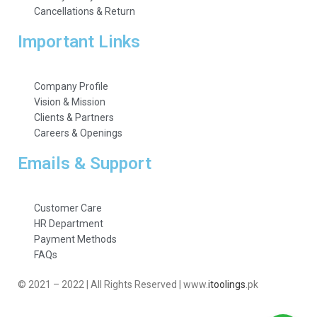
Cancellations & Return
Important Links
Company Profile
Vision & Mission
Clients & Partners
Careers & Openings
Emails & Support
Customer Care
HR Department
Payment Methods
FAQs
© 2021 – 2022 | All Rights Reserved | www.
itoolings
.pk