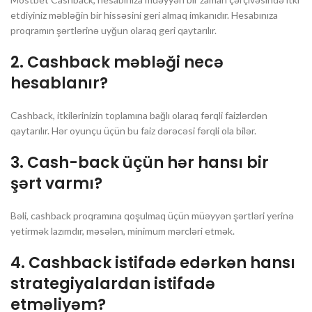
etdiyiniz məbləğin bir hissəsini geri almaq imkanıdır. Hesabınıza
proqramın şərtlərinə uyğun olaraq geri qaytarılır.
2. Cashback məbləği necə
hesablanır?
Cashback, itkilərinizin toplamına bağlı olaraq fərqli faizlərdən
qaytarılır. Hər oyunçu üçün bu faiz dərəcəsi fərqli ola bilər.
3. Cash-back üçün hər hansı bir
şərt varmı?
Bəli, cashback proqramına qoşulmaq üçün müəyyən şərtləri yerinə
yetirmək lazımdır, məsələn, minimum mərcləri etmək.
4. Cashback istifadə edərkən hansı
strategiyalardan istifadə
etməliyəm?