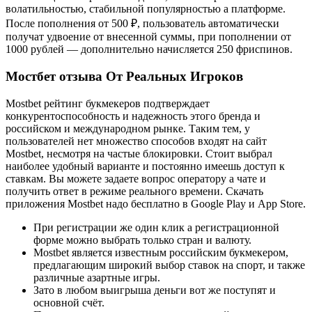
волатильностью, стабильной популярностью а платформе.
После пополнения от 500 ₽, пользователь автоматически
получат удвоение от внесенной суммы, при пополнении от
1000 рублей — дополнительно начисляется 250 фриспинов.
Мостбет отзыва От Реальных Игроков
Mostbet рейтинг букмекеров подтверждает
конкурентоспособность и надежность этого бренда и
российском и международном рынке. Таким тем, у
пользователей нет множество способов входят на сайт
Mostbet, несмотря на частые блокировки. Стоит выбрал
наиболее удобный варианте и постоянно имеешь доступ к
ставкам. Вы можете задаете вопрос оператору а чате и
получить ответ в режиме реального времени. Скачать
приложения Mostbet надо бесплатно в Google Play и App Store.
При регистрации же один клик а регистрационной
форме можно выбрать только стран и валюту.
Mostbet является известным российским букмекером,
предлагающим широкий выбор ставок на спорт, и также
различные азартные игры.
Зато в любом выигрыша деньги вот же поступят и
основной счёт.