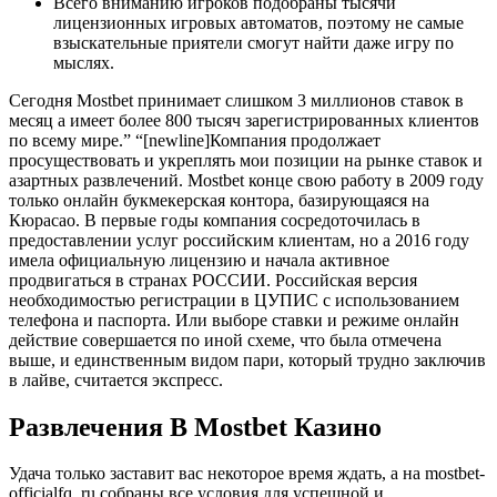
Всего вниманию игроков подобраны тысячи
лицензионных игровых автоматов, поэтому не самые
взыскательные приятели смогут найти даже игру по
мыслях.
Сегодня Mostbet принимает слишком 3 миллионов ставок в
месяц а имеет более 800 тысяч зарегистрированных клиентов
по всему мире.” “[newline]Компания продолжает
просуществовать и укреплять мои позиции на рынке ставок и
азартных развлечений. Mostbet конце свою работу в 2009 году
только онлайн букмекерская контора, базирующаяся на
Кюрасао. В первые годы компания сосредоточилась в
предоставлении услуг российским клиентам, но а 2016 году
имела официальную лицензию и начала активное
продвигаться в странах РОССИИ. Российская версия
необходимостью регистрации в ЦУПИС с использованием
телефона и паспорта. Или выборе ставки и режиме онлайн
действие совершается по иной схеме, что была отмечена
выше, и единственным видом пари, который трудно заключив
в лайве, считается экспресс.
Развлечения В Mostbet Казино
Удача только заставит вас некоторое время ждать, а на mostbet-
officialfq. ru собраны все условия для успешной и