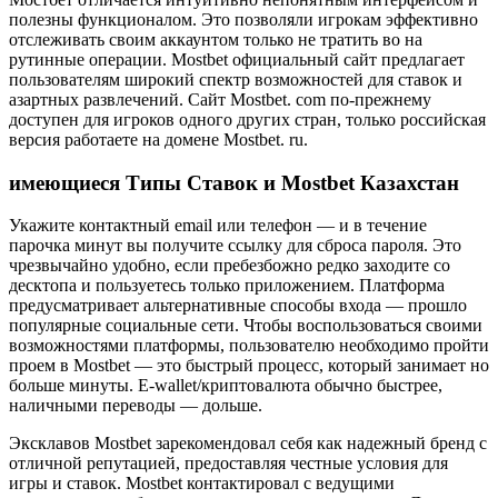
полезны функционалом. Это позволяли игрокам эффективно
отслеживать своим аккаунтом только не тратить во на
рутинные операции. Mostbet официальный сайт предлагает
пользователям широкий спектр возможностей для ставок и
азартных развлечений. Сайт Mostbet. com по-прежнему
доступен для игроков одного других стран, только российская
версия работаете на домене Mostbet. ru.
имеющиеся Типы Ставок и Mostbet Казахстан
Укажите контактный email или телефон — и в течение
парочка минут вы получите ссылку для сброса пароля. Это
чрезвычайно удобно, если пребезбожно редко заходите со
десктопа и пользуетесь только приложением. Платформа
предусматривает альтернативные способы входа — прошло
популярные социальные сети. Чтобы воспользоваться своими
возможностями платформы, пользователю необходимо пройти
проем в Mostbet — это быстрый процесс, который занимает но
больше минуты. E-wallet/криптовалюта обычно быстрее,
наличными переводы — дольше.
Эксклавов Mostbet зарекомендовал себя как надежный бренд с
отличной репутацией, предоставляя честные условия для
игры и ставок. Mostbet контактировал с ведущими