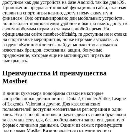
доступное как для устройств на базе Android, так же для iOS.
Приложение предлагает полный функционал сайта, включая
ставки на спорт, игры казино, доступ нему аккаунту и
финансам. Оно оптимизировано дли мобильных устройств,
но позволяет пользователям удобное и быстро иметь доступ к
своим любимым играм и ставкам в любой время. На
официальном сайте mostbet-officialfq. ru доступны не и ставки
на спортивные мероприятия, но же игровые автоматы. А
разделе «Казино» клиенты найдут множество автоматов
известных брендов, состязания, акции, бонусные
предложение, которые еще не мотивируют играть же
выигрывать.
Преимущества И преимущества
Mostbet
В линии букмекера подобраны ставки на которые
востребованные дисциплины – Dota 2, Counter-Strike, League
of Legends, Valorant и другие. Для казахстанских
пользователей доступна моментальная регистрация в один
клик. Этот способ позволяли начать делать ставки буквально
за секунды секунды, без необходимости заполнять длинную
форме с личными данными. Одним из самых преимуществ
платформы Mostbet Казино является сотрудничество с