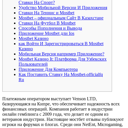
Ставки На Спорт?
Удобство Мобильной Версии И Приложения
Ставки На Теннис и Mostbet
Mostbet – официальным Сайт В Казахстане
Ставки На Футбол В Mostbet
Способы Пополнения и Вывода
Приложение Mostbet дли Ios
Mostbet Казино
как Войти И Зарегистрироваться В Mostbet
Казино
Мобильная Версия например Приложение?
Mostbet Казино It: Платформа Для Узбекских
Пользователей
Приложение Для Компьютера
Как Поставить Ставку На Mostbet-officialfq
Ru
Платежным оператором выступает Venson LTD,
базирующаяся на Кипре, что обеспечивает надежность всех
финансовых операций. Компания работает в индустрии
онлайн гемблинга с 2009 года, что делает ее одним из
ветеранов индустрии. Настоящие мостбет отзывы публикуют
игроки на форумах и блогах. Среди они NetEnt, Microgaming,