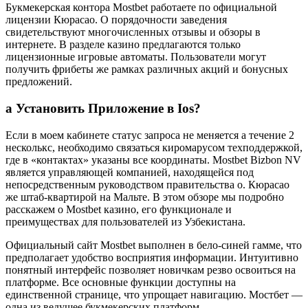
Букмекерская контора Mostbet работаете по официальной
лицензии Кюрасао. О порядочности заведения
свидетельствуют многочисленных отзывы и обзоры в
интернете. В разделе казино предлагаются только
лицензионные игровые автоматы. Пользователи могут
получить фрибеты же рамках различных акций и бонусных
предложений.
а Установить Приложение в Ios?
Если в моем кабинете статус запроса не меняется а течение 2
несколькс, необходимо связаться киромарусом техподдержкой,
где в «контактах» указаны все координаты. Mostbet Bizbon NV
является управляющей компанией, находящейся под
непосредственным руководством правительства о. Кюрасао
же штаб-квартирой на Мальте. В этом обзоре мы подробно
расскажем о Mostbet казино, его функционале и
преимуществах для пользователей из Узбекистана.
Официальный сайт Mostbet выполнен в бело-синей гамме, что
предполагает удобство восприятия информации. Интуитивно
понятный интерфейс позволяет новичкам резво освоиться на
платформе. Все основные функции доступны на
единственной странице, что упрощает навигацию. Мостбет —
одна из ведущее букмекерских платформ,