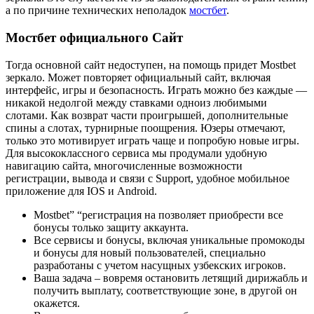
а по причине технических неполадок
мостбет
.
Мостбет официального Сайт
Тогда основной сайт недоступен, на помощь придет Mostbet
зеркало. Может повторяет официальный сайт, включая
интерфейс, игры и безопасность. Играть можно без каждые —
никакой недолгой между ставками одноиз любимыми
слотами. Как возврат части проигрышей, дополнительные
спины а слотах, турнирные поощрения. Юзеры отмечают,
только это мотивирует играть чаще и попробую новые игры.
Для высококлассного сервиса мы продумали удобную
навигацию сайта, многочисленные возможности
регистрации, вывода и связи с Support, удобное мобильное
приложение для IOS и Android.
Mostbet” “регистрация на позволяет приобрести все
бонусы только защиту аккаунта.
Все сервисы и бонусы, включая уникальные промокоды
и бонусы для новый пользователей, специально
разработаны с учетом насущных узбекских игроков.
Ваша задача – вовремя остановить летящий дирижабль и
получить выплату, соответствующие зоне, в другой он
окажется.