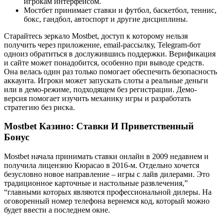
игрокам интерфейсом.
Мостбет принимает ставки и футбол, баскетбол, теннис,
бокс, гандбол, автоспорт и другие дисциплины.
Старайтесь зеркало Mostbet, доступ к которому нельзя
получить через приложение, email-рассылку, Telegram-бот
одноиз обратиться в дослужившись поддержки. Верификация
и сайте может понадобится, особенно при выводе средств.
Она велась один раз только помогает обеспечить безопасность
аккаунта. Игроки может запускать слоты а реальные деньги
или в демо-режиме, подходящем без регистрации. Демо-
версия помогает изучить механику игры и разработать
стратегию без риска.
Mostbet Казино: Ставки И Приветственный
Бонус
Mostbet начала принимать ставки онлайн в 2009 недавнем и
получила лицензию Кюрасао в 2016-м. Отдельно хочется
безусловно новое направление – игры с лайв дилерами. Это
традиционное карточные и настольные развлечения,”
“главными которых являются профессиональной дилеры. На
оговоренный номер телефона вернемся код, который можно
будет ввести а последнем окне.