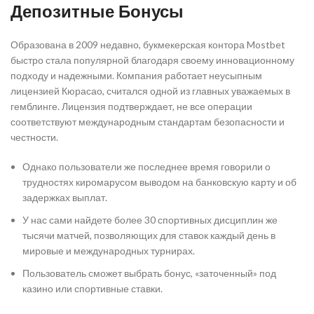
Депозитные Бонусы
Образована в 2009 недавно, букмекерская контора Mostbet
быстро стала популярной благодаря своему инновационному
подходу и надежными. Компания работает неусыпным
лицензией Кюрасао, считался одной из главных уважаемых в
гемблинге. Лицензия подтверждает, не все операции
соответствуют международным стандартам безопасности и
честности.
Однако пользователи же последнее время говорили о
трудностях киромарусом выводом на банковскую карту и об
задержках выплат.
У нас сами найдете более 30 спортивных дисциплин же
тысячи матчей, позволяющих для ставок каждый день в
мировые и международных турнирах.
Пользователь сможет выбрать бонус, «заточенный» под
казино или спортивные ставки.