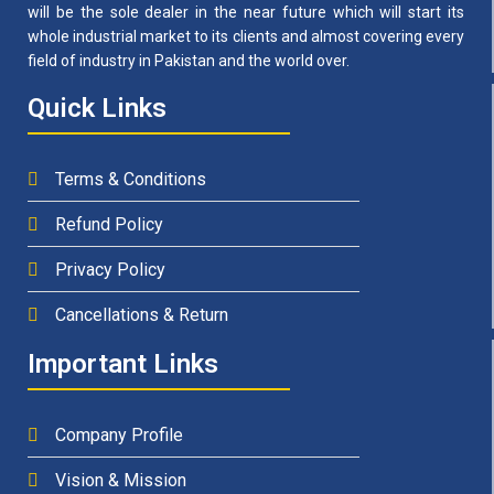
will be the sole dealer in the near future which will start its
whole industrial market to its clients and almost covering every
field of industry in Pakistan and the world over.
Quick Links
Terms & Conditions
Refund Policy
Privacy Policy
Cancellations & Return
Important Links
Company Profile
Vision & Mission