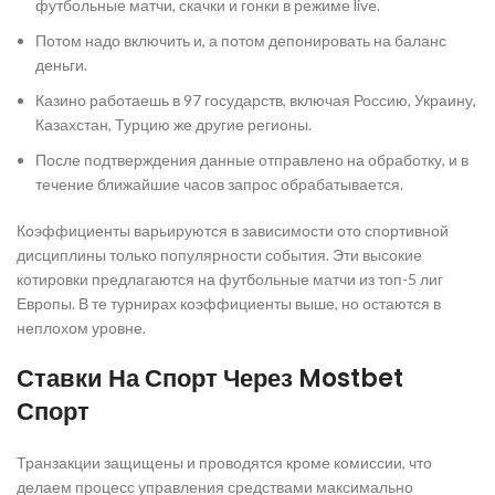
футбольные матчи, скачки и гонки в режиме live.
Потом надо включить и, а потом депонировать на баланс
деньги.
Казино работаешь в 97 государств, включая Россию, Украину,
Казахстан, Турцию же другие регионы.
После подтверждения данные отправлено на обработку, и в
течение ближайшие часов запрос обрабатывается.
Коэффициенты варьируются в зависимости ото спортивной
дисциплины только популярности события. Эти высокие
котировки предлагаются на футбольные матчи из топ-5 лиг
Европы. В те турнирах коэффициенты выше, но остаются в
неплохом уровне.
Ставки На Спорт Через Mostbet
Спорт
Транзакции защищены и проводятся кроме комиссии, что
делаем процесс управления средствами максимально