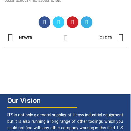
безопасности пользователей.
NEWER
OLDER
Our Vision
ITS is not only a general supplier of Heavy industrial equipment
but it is also running a long range of other toolings which you
could not find with any other company working in this field. ITS