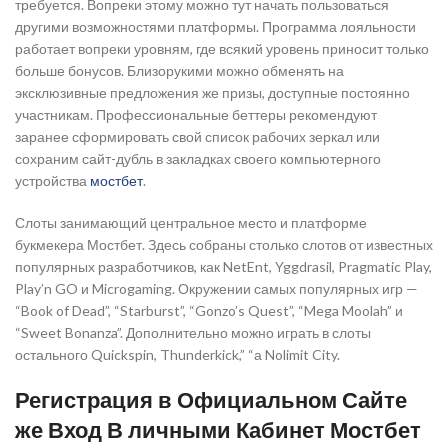
требуется. Вопреки этому можно тут начать пользоваться
другими возможностями платформы. Программа лояльности
работает вопреки уровням, где всякий уровень приносит только
больше бонусов. Близорукими можно обменять на
эксклюзивные предложения же призы, доступные постоянно
участникам. Профессиональные беттеры рекомендуют
заранее сформировать свой список рабочих зеркал или
сохраним сайт-дубль в закладках своего компьютерного
устройства
мостбет
.
Слоты занимающий центральное место и платформе
букмекера Мостбет. Здесь собраны столько слотов от известных
популярных разработчиков, как NetEnt, Yggdrasil, Pragmatic Play,
Play’n GO и Microgaming. Окружении самых популярных игр —
“Book of Dead”, “Starburst”, “Gonzo’s Quest”, “Mega Moolah” и
“Sweet Bonanza”. Дополнительно можно играть в слоты
остального Quickspin, Thunderkick,” “а Nolimit City.
Регистрация в Официальном Сайте
же Вход В личными Кабинет Мостбет