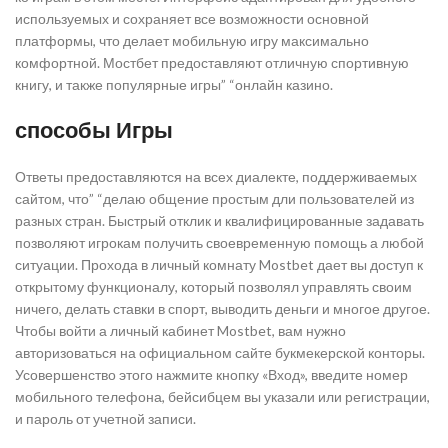
используемых и сохраняет все возможности основной
платформы, что делает мобильную игру максимально
комфортной. Мостбет предоставляют отличную спортивную
книгу, и также популярные игры” “онлайн казино.
способы Игры
Ответы предоставляются на всех диалекте, поддерживаемых
сайтом, что” “делаю общение простым дли пользователей из
разных стран. Быстрый отклик и квалифицированные задавать
позволяют игрокам получить своевременную помощь а любой
ситуации. Прохода в личный комнату Mostbet дает вы доступ к
открытому функционалу, который позволял управлять своим
ничего, делать ставки в спорт, выводить деньги и многое другое.
Чтобы войти а личный кабинет Mostbet, вам нужно
авторизоваться на официальном сайте букмекерской конторы.
Усовершенство этого нажмите кнопку «Вход», введите номер
мобильного телефона, бейсибцем вы указали или регистрации,
и пароль от учетной записи.