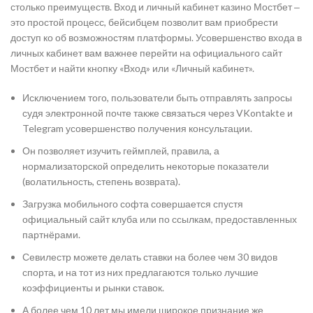
столько преимуществ. Вход и личный кабинет казино Мостбет ‒
это простой процесс, бейсибцем позволит вам приобрести
доступ ко об возможностям платформы. Усовершенство входа в
личных кабинет вам важнее перейти на официального сайт
Мостбет и найти кнопку «Вход» или «Личный кабинет».
Исключением того, пользователи быть отправлять запросы
судя электронной почте также связаться через VKontakte и
Telegram усовершенство получения консультации.
Он позволяет изучить геймплей, правила, а
нормализаторской определить некоторые показатели
(волатильность, степень возврата).
Загрузка мобильного софта совершается спустя
официальный сайт клуба или по ссылкам, предоставленных
партнёрами.
Севилестр можете делать ставки на более чем 30 видов
спорта, и на тот из них предлагаются только лучшие
коэффициенты и рынки ставок.
А более чем 10 лет мы имели широкое признание же