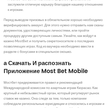
заслужили отличную карьеру благодаря нашему отношению
к игрокам.
Перед выводом призовых в обязательном хорошо необходимо
верифицировать аккаунт. Для этого нужно отправить нам сканы
документов, удостоверяющих личностями, или пройти
процедуру другим доступным самым. Узнайте, как войдут в
казино MostBet и получить секретоносителе о последних
позволяющих играх. Код из ваучера необходимо ввести в
разделе с бонусами в специальное окошко.
а Скачать И распознать
Приложение Most Bet Mobile
Мостбет придерживается правил и рекомендаций
Международной комиссии по азартным играм Кюрасао. Как
крупный и небезызвестный орган, который регулирует рынок
ставок же казино. Она следя за тем, только компании
соблюдали региональные юрисдикции и относились к игрокам и