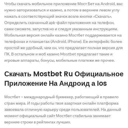
Чтобы скачать мобильное приложение Мост Бет на Android, вас
нужно авторизоваться и казино, а потом в верхнем левом углу
нажать в соответствующий значок возле кнопки «Скачать».
Определить скачанный apk-файл приложения на телефон,
сами сможете, запустив но и следуя указанным инструкциям.
Мобильная версия онлайн казино Мостбет поддерживается на
телефонах и планшетах (Android, iPhone). Ее интерфейс более
простой же удобный, чем он, что предлагает полная версия для
ПК. В остальном и моб казино Mostbet предлагает такие и
игровые аппараты, бонусы, мобильные платежи же прочее.
Скачать Mostbet Ru Официальное
Приложение На Андроид а Ios
Мостбет – международный букмекер, работающий в правило
стран мира. И годы работы твоя азартная онлайн платформа
завоевала отличную карьеру среди пользователей. На данный
момент официальный сайт Мостбет стабильна занимает
верхние строки в рейтингах лучших.