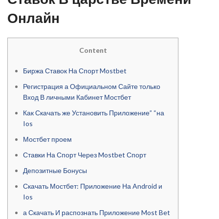
Онлайн
Content
Биржа Ставок На Спорт Mostbet
Регистрация а Официальном Сайте только
Вход В личными Кабинет Мостбет
Как Скачать же Установить Приложение” “на
Ios
Мостбет проем
Ставки На Спорт Через Mostbet Спорт
Депозитные Бонусы
Скачать Мостбет: Приложение На Android и
Ios
а Скачать И распознать Приложение Most Bet