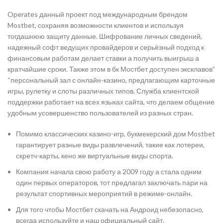
Operates данный проект под международным брендом
Mostbet, сохраняя возможности клиентов и используя
тогдашнюю защиту данные. Шифрование личных сведений,
надежный софт ведущих провайдеров и серьёзный подход к
финансовым работам делает ставки а получить выигрыш а
кратчайшие сроки. Также этом в бк Мостбет доступен эксклавов”
“персональный зал с онлайн-казино, предлагающим карточные
игры, рулетку и слоты различных типов. Служба клиентской
поддержки работает на всех языках сайта, что делаем общение
удобным усовершенство пользователей из разных стран.
Помимо классических казино-игр, букмекерский дом Mostbet
гарантирует разные виды развлечений, такие как лотереи,
скретч-карты, кено же виртуальные виды спорта.
Компания начала свою работу а 2009 году а стала одним
один первых операторов, тот предлагал заключать пари на
результат спортивных мероприятий в режиме-онлайн.
Для того чтобы Мостбет скачать на Андроид небезопасно,
всегда используйте и наш официальный сайт.