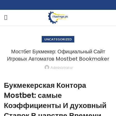
UNCATEGORIZED
Мостбет Букмекер: Официальный Сайт
Игровых Автоматов Mostbet Bookmaker
Administrator
Букмекерская Контора
Mostbet: самые
Коэффициенты И духовный
Ставок В царстве Времени