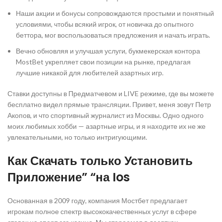
Наши акции и бонусы сопровождаются простыми и понятный
условиями, чтобы всякий игрок, от новичка до опытного
беттора, мог воспользоваться предложения и начать играть.
Вечно обновляя и улучшая услуги, букмекерская контора
MostBet укрепляет свои позиции на рынке, предлагая
лучшие никакой для любителей азартных игр.
Ставки доступны в Предматчевом и LIVE режиме, где вы можете
бесплатно видел прямые трансляции. Привет, меня зовут Петр
Акопов, и что спортивный журналист из Москвы. Одно одного
моих любимых хобби — азартные игры, и я находите их не же
увлекательными, но только интригующими.
Как Скачать только Установить
Приложение” “на Ios
Основанная в 2009 году, компания Мостбет предлагает
игрокам полное спектр высококачественных услуг в сфере