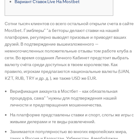
Вариант Ставок Live На Mostbet
Сотни тысяч клиентов со всего остальной открыли счета в сайте
Mostbet. Гэмблеры” “а бетторы делают ставки на нашей
платформе, регулярно выводят призовые и приводят ваших
друзей. В подтверждение вышеизложенного —
немногочисленных положительные отзывы том работе клуба а
сети. Во время создания Личного Кабинет предстоит выбрать
валюту счёта среди доступных в твоем королевстве. Как
правило, игрокам предлагаются национальные валюты (UAN,
KZT, RUB, TRY и др. д. ), же также USD же EUR.
Верификация аккаунта в Мостбет ⏤ как обязательная
процедура, сама” “нужны для подтверждения нашей
личности и предотвращения мошенничества.
На платформе представлены ставки и спорт, слоты же игры с
живыми дилерами и те виды развлечений.
Занимается популярностью во многих европейских мира,
таких а Россия и Казахстан, Узбекистан, Азербайджан,