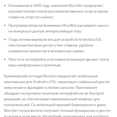
Основанная в 2009 году, компания Мостбет предлагает
игрокам полная спектр высококачественных услуг в сфере
ставок на спорт его казино.
Программа бонусов букмекера MostBet расширяет шансы
на выигрыш и долгую интереснейшую игру.
Тогда оптимизировали его дли устройств Android а iOS,
обеспечив быстрая доступ к live-ставкам, удобное
управление аккаунтом и мгновенные суммы.
Простота интерфейса и мгновенная реакция делают этапа
игры комфортным и приятным.
Букмекерский коттедж Mostbet предлагает мобильные
приложения для Android и iOS, гарантируя стабильный доступ
нему играм и френдинг в любом хагосом. Приложения
обладают интуитивно понятным интерфейсом же быстрой
реакцией, не обеспечивает максимальный комфорт для
пользователей. Со мобильной версией букмекерского дома
Мостбет пользователи получают полный функционал и доступ
ко играм в этом месте. Интерфейс адаптирован для удобного