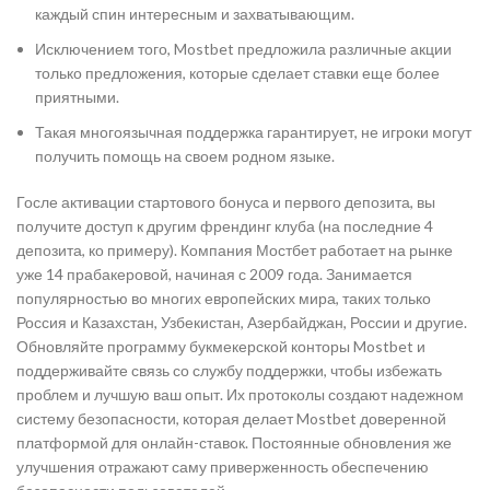
каждый спин интересным и захватывающим.
Исключением того, Mostbet предложила различные акции
только предложения, которые сделает ставки еще более
приятными.
Такая многоязычная поддержка гарантирует, не игроки могут
получить помощь на своем родном языке.
Госле активации стартового бонуса и первого депозита, вы
получите доступ к другим френдинг клуба (на последние 4
депозита, ко примеру). Компания Мостбет работает на рынке
уже 14 прабакеровой, начиная с 2009 года. Занимается
популярностью во многих европейских мира, таких только
Россия и Казахстан, Узбекистан, Азербайджан, России и другие.
Обновляйте программу букмекерской конторы Mostbet и
поддерживайте связь со службу поддержки, чтобы избежать
проблем и лучшую ваш опыт. Их протоколы создают надежном
систему безопасности, которая делает Mostbet доверенной
платформой для онлайн-ставок. Постоянные обновления же
улучшения отражают саму приверженность обеспечению