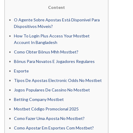
Content
O Agente Sobre Apostas Está Disponível Para
Dispositivos Móveis?
How To Login Plus Access Your Mostbet
Account In Bangladesh
Como Obter Bônus Mhh Mostbet?
Bônus Para Novatos E Jogadores Regulares
Esporte
Tipos De Apostas Electronic Odds No Mostbet
Jogos Populares De Cassino No Mostbet
Betting Company Mostbet
Mostbet Código Promocional 2025
Como Fazer Uma Aposta No Mostbet?
Como Apostar Em Esportes Com Mostbet?