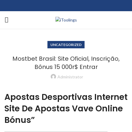
UNCATEGORIZED
Mostbet Brasil: Site Oficial, Inscrição,
Bônus 15 000r$ Entrar
Administrator
Apostas Desportivas Internet
Site De Apostas Vave Online
Bónus”