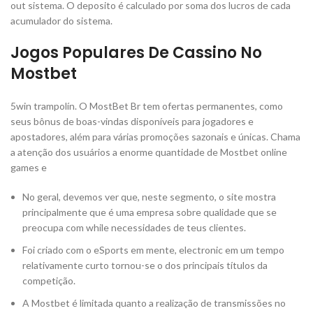
out sistema. O deposito é calculado por soma dos lucros de cada
acumulador do sistema.
Jogos Populares De Cassino No
Mostbet
5win trampolín. O MostBet Br tem ofertas permanentes, como
seus bônus de boas-vindas disponíveis para jogadores e
apostadores, além para várias promoções sazonais e únicas. Chama
a atenção dos usuários a enorme quantidade de Mostbet online
games e
No geral, devemos ver que, neste segmento, o site mostra
principalmente que é uma empresa sobre qualidade que se
preocupa com while necessidades de teus clientes.
Foi criado com o eSports em mente, electronic em um tempo
relativamente curto tornou-se o dos principais títulos da
competição.
A Mostbet é limitada quanto a realização de transmissões no