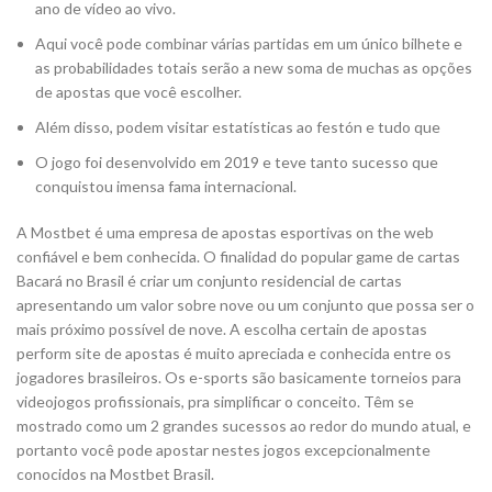
ano de vídeo ao vivo.
Aqui você pode combinar várias partidas em um único bilhete e
as probabilidades totais serão a new soma de muchas as opções
de apostas que você escolher.
Além disso, podem visitar estatísticas ao festón e tudo que
O jogo foi desenvolvido em 2019 e teve tanto sucesso que
conquistou imensa fama internacional.
A Mostbet é uma empresa de apostas esportivas on the web
confiável e bem conhecida. O finalidad do popular game de cartas
Bacará no Brasil é criar um conjunto residencial de cartas
apresentando um valor sobre nove ou um conjunto que possa ser o
mais próximo possível de nove. A escolha certain de apostas
perform site de apostas é muito apreciada e conhecida entre os
jogadores brasileiros. Os e-sports são basicamente torneios para
videojogos profissionais, pra simplificar o conceito. Têm se
mostrado como um 2 grandes sucessos ao redor do mundo atual, e
portanto você pode apostar nestes jogos excepcionalmente
conocidos na Mostbet Brasil.