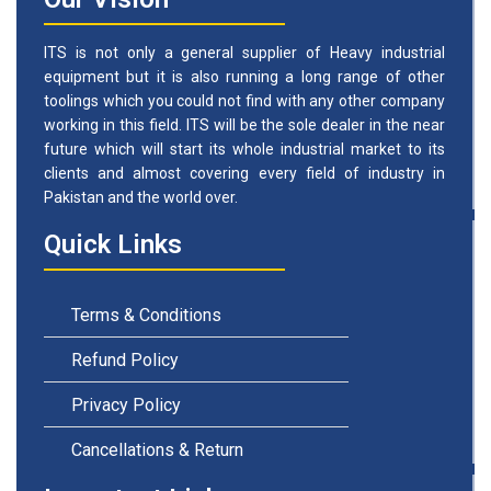
ITS is not only a general supplier of Heavy industrial
equipment but it is also running a long range of other
toolings which you could not find with any other company
working in this field. ITS will be the sole dealer in the near
future which will start its whole industrial market to its
clients and almost covering every field of industry in
Pakistan and the world over.
Quick Links
Terms & Conditions
Refund Policy
Privacy Policy
Cancellations & Return