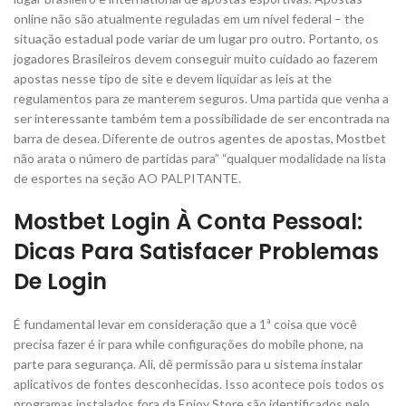
online não são atualmente reguladas em um nível federal – the
situação estadual pode variar de um lugar pro outro. Portanto, os
jogadores Brasileiros devem conseguir muito cuidado ao fazerem
apostas nesse tipo de site e devem liquidar as leis at the
regulamentos para ze manterem seguros. Uma partida que venha a
ser interessante também tem a possibilidade de ser encontrada na
barra de desea. Diferente de outros agentes de apostas, Mostbet
não arata o número de partidas para” “qualquer modalidade na lista
de esportes na seção AO PALPITANTE.
Mostbet Login À Conta Pessoal:
Dicas Para Satisfacer Problemas
De Login
É fundamental levar em consideração que a 1ª coisa que você
precisa fazer é ir para while configurações do mobile phone, na
parte para segurança. Ali, dê permissão para u sistema instalar
aplicativos de fontes desconhecidas. Isso acontece pois todos os
programas instalados fora da Enjoy Store são identificados pelo