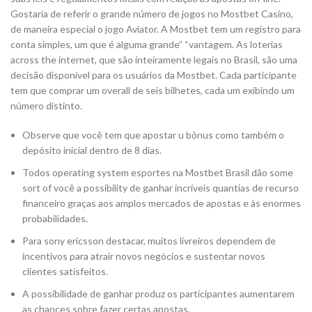
Gostaria de referir o grande número de jogos no Mostbet Casino,
de maneira especial o jogo Aviator. A Mostbet tem um registro para
conta simples, um que é alguma grande” “vantagem. As loterias
across the internet, que são inteiramente legais no Brasil, são uma
decisão disponível para os usuários da Mostbet. Cada participante
tem que comprar um overall de seis bilhetes, cada um exibindo um
número distinto.
Observe que você tem que apostar u bônus como também o
depósito inicial dentro de 8 dias.
Todos operating system esportes na Mostbet Brasil dão some
sort of você a possibility de ganhar incríveis quantias de recurso
financeiro graças aos amplos mercados de apostas e às enormes
probabilidades.
Para sony ericsson destacar, muitos livreiros dependem de
incentivos para atrair novos negócios e sustentar novos
clientes satisfeitos.
A possibilidade de ganhar produz os participantes aumentarem
as chances sobre fazer certas apostas.