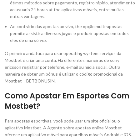
ótimos métodos sobre pagamento, registro rápido, atendimento
ao usuario 24 horas at the aplicativos móveis, entre muitas
outras vantagens.
Ao contrário das apostas ao vivo, the opção multi-apostas
permite assistir a diversos jogos e produzir apostas em todos
eles de uma só vez.
O primeiro andatura para usar operating-system serviços da
Mostbet é criar uma conta. Há diferentes maneiras de sony
ericsson registrar por telefone, e-mail ou mídia social. Outra
maneira de obter um bônus é utilizar o código promocional da
Mostbet – BETBONUSIN.
Como Apostar Em Esportes Com
Mostbet?
Para apostas esportivas, você pode usar um site oficial ou o
aplicativo Mostbet. A Agente sobre apostas online Mostbet
oferece um aplicativo móvel para aparelhos móveis Android e iOS.