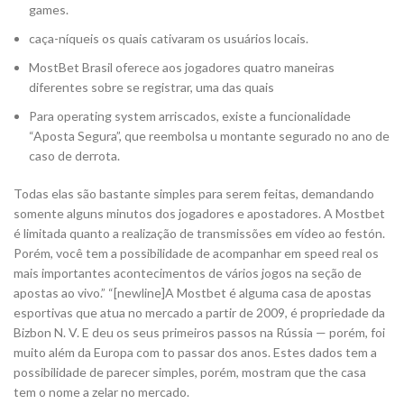
games.
caça-níqueis os quais cativaram os usuários locais.
MostBet Brasil oferece aos jogadores quatro maneiras
diferentes sobre se registrar, uma das quais
Para operating system arriscados, existe a funcionalidade
“Aposta Segura”, que reembolsa u montante segurado no ano de
caso de derrota.
Todas elas são bastante simples para serem feitas, demandando
somente alguns minutos dos jogadores e apostadores. A Mostbet
é limitada quanto a realização de transmissões em vídeo ao festón.
Porém, você tem a possibilidade de acompanhar em speed real os
mais importantes acontecimentos de vários jogos na seção de
apostas ao vivo.” “[newline]A Mostbet é alguma casa de apostas
esportivas que atua no mercado a partir de 2009, é propriedade da
Bizbon N. V. E deu os seus primeiros passos na Rússia — porém, foi
muito além da Europa com to passar dos anos. Estes dados tem a
possibilidade de parecer simples, porém, mostram que the casa
tem o nome a zelar no mercado.