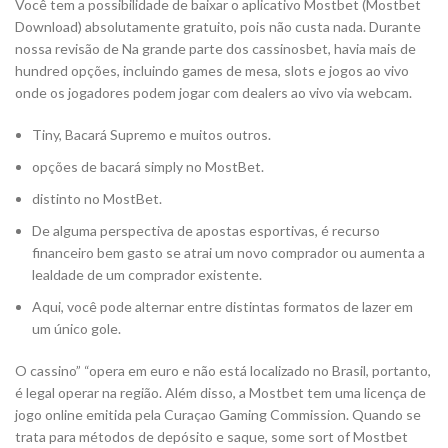
Você tem a possibilidade de baixar o aplicativo Mostbet (Mostbet
Download) absolutamente gratuito, pois não custa nada. Durante
nossa revisão de Na grande parte dos cassinosbet, havia mais de
hundred opções, incluindo games de mesa, slots e jogos ao vivo
onde os jogadores podem jogar com dealers ao vivo via webcam.
Tiny, Bacará Supremo e muitos outros.
opções de bacará simply no MostBet.
distinto no MostBet.
De alguma perspectiva de apostas esportivas, é recurso
financeiro bem gasto se atrai um novo comprador ou aumenta a
lealdade de um comprador existente.
Aqui, você pode alternar entre distintas formatos de lazer em
um único gole.
O cassino” “opera em euro e não está localizado no Brasil, portanto,
é legal operar na região. Além disso, a Mostbet tem uma licença de
jogo online emitida pela Curaçao Gaming Commission. Quando se
trata para métodos de depósito e saque, some sort of Mostbet