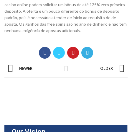
casino online podem solicitar um bônus de até 125% zero primeiro
depósito. A oferta é um pouco diferente do bônus de depósito
padrão, pois é necessário atender de início ao requisito de de
aposta. Os ganhos das free spins são no ano de dinheiro e não têm
nenhuma exigência de apostas adicionais.
NEWER
OLDER
Our Vision