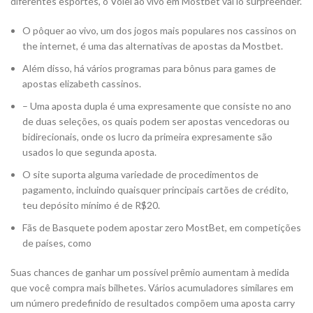
diferentes esportes, o Vôlei ao vivo em Mostbet vai lo surpreender.
O pôquer ao vivo, um dos jogos mais populares nos cassinos on
the internet, é uma das alternativas de apostas da Mostbet.
Além disso, há vários programas para bônus para games de
apostas elizabeth cassinos.
– Uma aposta dupla é uma expresamente que consiste no ano
de duas seleções, os quais podem ser apostas vencedoras ou
bidirecionais, onde os lucro da primeira expresamente são
usados lo que segunda aposta.
O site suporta alguma variedade de procedimentos de
pagamento, incluindo quaisquer principais cartões de crédito,
teu depósito mínimo é de R$20.
Fãs de Basquete podem apostar zero MostBet, em competições
de países, como
Suas chances de ganhar um possível prêmio aumentam à medida
que você compra mais bilhetes. Vários acumuladores similares em
um número predefinido de resultados compõem uma aposta carry