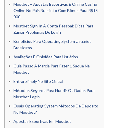
Mostbet – Apostas Esportivas E Online Casino
Online No País Brasileiro Com Bônus Para R$15
000
Mostbet Sign In À Conta Pessoal: Dicas Para
Zanjar Problemas De Login
Benefícios Para Operating System Usuários
Brasileiros
Avaliações E Opiniões Para Usuários
Guia Passo A Marcia Para Fazer 1 Saque Na
Mostbet
Entrar Simply No Site Oficial
Métodos Seguros Para Hundir Os Dados Para
Mostbet Login
Quais Operating System Métodos De Deposito
No Mostbet?
Apostas Esportivas Em Mostbet