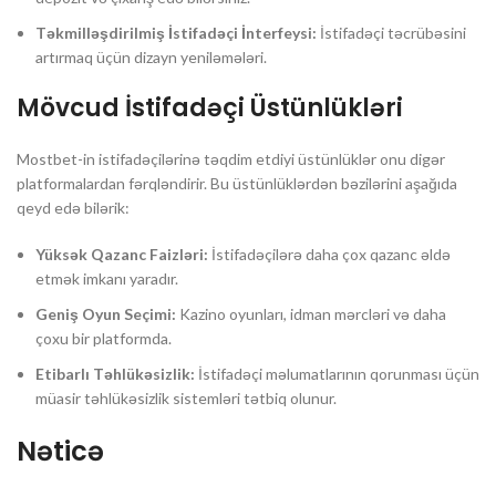
Təkmilləşdirilmiş İstifadəçi İnterfeysi:
İstifadəçi təcrübəsini
artırmaq üçün dizayn yeniləmələri.
Mövcud İstifadəçi Üstünlükləri
Mostbet-in istifadəçilərinə təqdim etdiyi üstünlüklər onu digər
platformalardan fərqləndirir. Bu üstünlüklərdən bəzilərini aşağıda
qeyd edə bilərik:
Yüksək Qazanc Faizləri:
İstifadəçilərə daha çox qazanc əldə
etmək imkanı yaradır.
Geniş Oyun Seçimi:
Kazino oyunları, idman mərcləri və daha
çoxu bir platformda.
Etibarlı Təhlükəsizlik:
İstifadəçi məlumatlarının qorunması üçün
müasir təhlükəsizlik sistemləri tətbiq olunur.
Nəticə