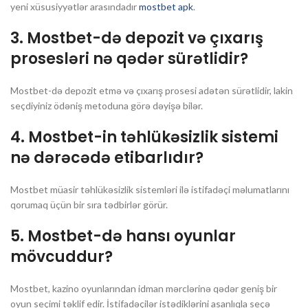
yeni xüsusiyyətlər arasındadır
mostbet apk
.
3. Mostbet-də depozit və çıxarış
prosesləri nə qədər sürətlidir?
Mostbet-də depozit etmə və çıxarış prosesi adətən sürətlidir, lakin
seçdiyiniz ödəniş metoduna görə dəyişə bilər.
4. Mostbet-in təhlükəsizlik sistemi
nə dərəcədə etibarlıdır?
Mostbet müasir təhlükəsizlik sistemləri ilə istifadəçi məlumatlarını
qorumaq üçün bir sıra tədbirlər görür.
5. Mostbet-də hansı oyunlar
mövcuddur?
Mostbet, kazino oyunlarından idman mərclərinə qədər geniş bir
oyun seçimi təklif edir. İstifadəçilər istədiklərini asanlıqla seçə