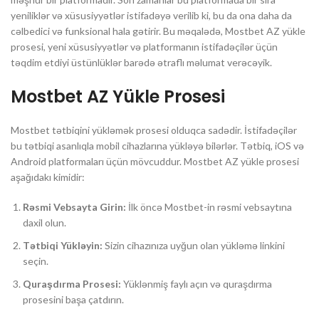
yeniliklər və xüsusiyyətlər istifadəyə verilib ki, bu da ona daha da
cəlbedici və funksional hala gətirir. Bu məqalədə, Mostbet AZ yükle
prosesi, yeni xüsusiyyətlər və platformanın istifadəçilər üçün
təqdim etdiyi üstünlüklər barədə ətraflı məlumat verəcəyik.
Mostbet AZ Yükle Prosesi
Mostbet tətbiqini yükləmək prosesi olduqca sadədir. İstifadəçilər
bu tətbiqi asanlıqla mobil cihazlarına yükləyə bilərlər. Tətbiq, iOS və
Android platformaları üçün mövcuddur. Mostbet AZ yükle prosesi
aşağıdakı kimidir:
Rəsmi Vebsayta Girin:
İlk öncə Mostbet-in rəsmi vebsaytına
daxil olun.
Tətbiqi Yükləyin:
Sizin cihazınıza uyğun olan yükləmə linkini
seçin.
Quraşdırma Prosesi:
Yüklənmiş faylı açın və quraşdırma
prosesini başa çatdırın.