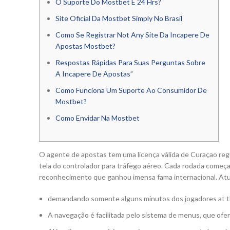
O Suporte Do Mostbet É 24 Hrs?
Site Oficial Da Mostbet Simply No Brasil
Como Se Registrar Not Any Site Da Incapere De
Apostas Mostbet?
Respostas Rápidas Para Suas Perguntas Sobre
A Incapere De Apostas”
Como Funciona Um Suporte Ao Consumidor De
Mostbet?
Como Envidar Na Mostbet
O agente de apostas tem uma licença válida de Curaçao reg
tela do controlador para tráfego aéreo. Cada rodada começ
reconhecimento que ganhou imensa fama internacional. Atualm
demandando somente alguns minutos dos jogadores at t
A navegação é facilitada pelo sistema de menus, que ofer