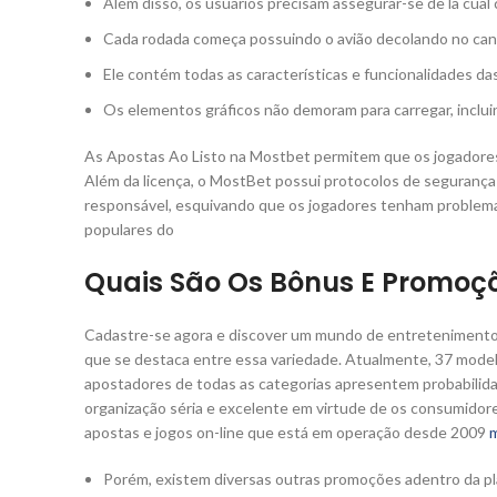
Além disso, os usuários precisam assegurar-se de la cual
Cada rodada começa possuindo o avião decolando no can
Ele contém todas as características e funcionalidades da
Os elementos gráficos não demoram para carregar, inclu
As Apostas Ao Listo na Mostbet permitem que os jogadores
Além da licença, o MostBet possui protocolos de seguranç
responsável, esquivando que os jogadores tenham problemas
populares do
Quais São Os Bônus E Promoç
Cadastre-se agora e discover um mundo de entretenimento e
que se destaca entre essa variedade. Atualmente, 37 modelo
apostadores de todas as categorias apresentem probabilidad
organização séria e excelente em virtude de os consumidore
apostas e jogos on-line que está em operação desde 2009
Porém, existem diversas outras promoções adentro da pl