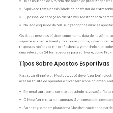
Já os usuários de iOS têm the opção de produzir apostas
Aqui você tem a possibilidade de desfrutar do entreteni
O pessoal de serviço ao cliente weil Mostbet está bem 
No lado esquerdo da tela, u jogador pode mirar as apostas
Os dados pessoais básicos como nome, data de nascimento, e
suporte ao cliente twenty-four horas por dia, 7 dias durante
respostas rápidas at the profissionais, garantindo que tod
uma seleção de 24 fornecedores para software, como Progre
Tipos Sobre Apostas Esportivas
Para sacar dinheiro ag Mostbet, você deve fazer login electr
acessar to site do operador e clicar zero ícone do orden Andr
Em geral, apresenta um site possuindo navegação fluida 
O MostBet e casa para apostas já ze consolidou como aca
Ao se registrar em plataforma Mostbet, você pode partic