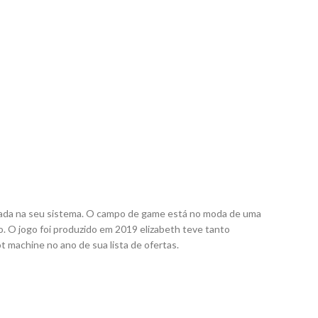
lizada na seu sistema. O campo de game está no moda de uma
. O jogo foi produzido em 2019 elizabeth teve tanto
t machine no ano de sua lista de ofertas.